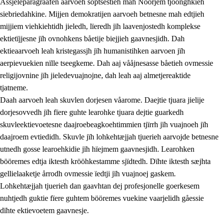
Åssjeleparagraafen aarvoeh soptsestieh mah Nöörjem tjöönghkieh
siebriedahkine. Mijjen demokratijen aarvoeh betnesne mah edtjieh
mijjiem viehkiehtidh jieledh, lïeredh jïh laavenjostedh komplekse
1.
Lïerehtimmien aarvoevåarome
ektietïjjesne jïh ovnohkens båetije biejjieh gaavnesjidh. Dah
ektieaarvoeh leah kristegassjh jïh humanistihken aarvoen jïh
1.1
Almetjeaarvoe
aerpievuekien nïlle tseegkeme. Dah aaj vååjnesasse båetieh ovmessie
1.2
Identiteete jïh kulturellen gellievoete
religijovnine jïh jieledevuajnojne, dah leah aaj almetjereaktide
tjatneme.
1.3
Laejhtehks ussjedimmie jïh etihkeles vuajnoe
Daah aarvoeh leah skuvlen dorjesen våarome. Daejtie tjuara jielije
1.4
Skaepiedimmievoeteaavoe, eadtjohkevoete jïh
dorjesovvedh jïh fïere guhte learohke tjuara dejtie guarkedh
goerehtimmievæljoe
skuvleektievoetesne daajroebeagkoehtimmien tjïrrh jïh vuajnoeh jïh
daajroem evtiedidh. Skuvle jïh lohkehtæjjah tjuerieh aarvojde betnesne
1.5
Eatnemem krööhkestidh jïh byjresegoerkesevoete
utnedh gosse learoehkidie jïh hïejmem gaavnesjidh. Learohken
1.6
Demokratije jïh meatanårrome
bööremes edtja iktesth krööhkestamme sjïdtedh. Dïhte iktesth sæjhta
gellielaaketje årrodh ovmessie ïedtji jïh vuajnoej gaskem.
Lohkehtæjjah tjuerieh dan gaavhtan dej profesjonelle goerkesem
nuhtjedh guktie fïere guhtem bööremes vuekine vaarjelidh gåessie
dïhte ektievoetem gaavnesje.