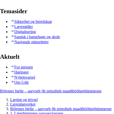
Temasider
Sikkerhet og beredskap
Læremidler
Digitalisering
Samisk i barnehage og skole
Nasjonale minoriteter
Aktuelt
For pressen
Høringer
Nyhetsvarsel
Om Udir
Bijjemes bielie – aarvoeh jïh prinsihph maadthööhpehtimmesne
Læring og trivsel
Læreplanverket
Bijjemes bielie – aarvoeh jïh prinsihph maadthööhpehtimmesne
1. Lïerehtimmien aarvoevåarome