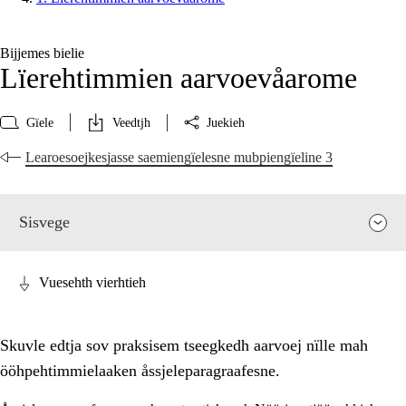
Bijjemes bielie
Lïerehtimmien aarvoevåarome
Gïele
Veedtjh
Juekieh
Learoesoejkesjasse saemiengïelesne mubpiengïeline 3
Sisvege
Vuesehth vierhtieh
Skuvle edtja sov praksisem tseegkedh aarvoej nïlle mah
ööhpehtimmielaaken åssjeleparagraafesne.