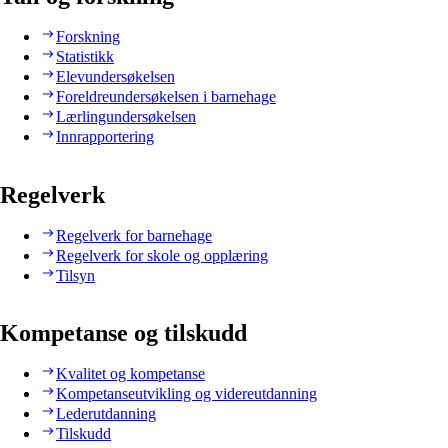
Forskning
Statistikk
Elevundersøkelsen
Foreldreundersøkelsen i barnehage
Lærlingundersøkelsen
Innrapportering
Regelverk
Regelverk for barnehage
Regelverk for skole og opplæring
Tilsyn
Kompetanse og tilskudd
Kvalitet og kompetanse
Kompetanseutvikling og videreutdanning
Lederutdanning
Tilskudd