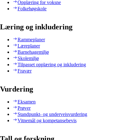
Opplæring for voksne
Folkehøgskole
Læring og inkludering
Rammeplaner
Læreplaner
Barnehagemiljø
Skolemiljø
Tilpasset opplæring og inkludering
Fravær
Vurdering
Eksamen
Prøver
Standpunkt- og underveisvurdering
Vitnemål og kompetansebevis
Tall og forskning