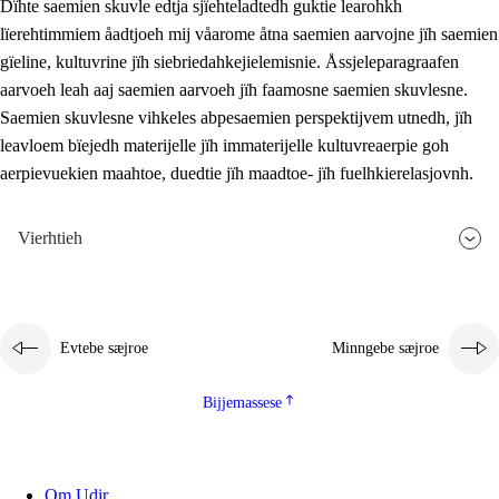
Dïhte saemien skuvle edtja sjïehteladtedh guktie learohkh
lïerehtimmiem åadtjoeh mij våarome åtna saemien aarvojne jïh saemien
gïeline, kultuvrine jïh siebriedahkejielemisnie. Åssjeleparagraafen
aarvoeh leah aaj saemien aarvoeh jïh faamosne saemien skuvlesne.
Saemien skuvlesne vihkeles abpesaemien perspektijvem utnedh, jïh
leavloem bïejedh materijelle jïh immaterijelle kultuvreaerpie goh
aerpievuekien maahtoe, duedtie jïh maadtoe- jïh fuelhkierelasjovnh.
Vierhtieh
Evtebe sæjroe
Minngebe sæjroe
Bijjemassese
Om Udir