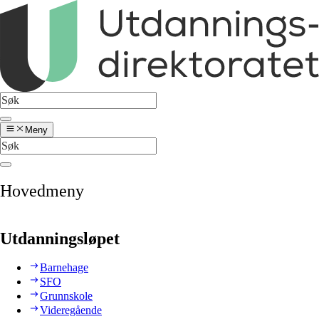
Meny
Hovedmeny
Utdanningsløpet
Barnehage
SFO
Grunnskole
Videregående