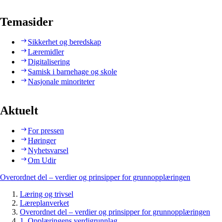
Temasider
Sikkerhet og beredskap
Læremidler
Digitalisering
Samisk i barnehage og skole
Nasjonale minoriteter
Aktuelt
For pressen
Høringer
Nyhetsvarsel
Om Udir
Overordnet del – verdier og prinsipper for grunnopplæringen
Læring og trivsel
Læreplanverket
Overordnet del – verdier og prinsipper for grunnopplæringen
1. Opplæringens verdigrunnlag