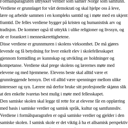
Formålsparagrafen uttrykker verdier som samler Norge som samfunn.
Verdiene er grunnlaget for vårt demokrati og skal hjelpe oss å leve,
lære og arbeide sammen i en kompleks samtid og i møte med en ukjent
1.
Opplæringens verdigrunnlag
framtid. De felles verdiene bygger på kristen og humanistisk arv og
tradisjon. De kommer også til uttrykk i ulike religioner og livssyn, og
1.1
Menneskeverdet
de er forankret i menneskerettighetene.
1.2
Identitet og kulturelt mangfold
Disse verdiene er grunnmuren i skolens virksomhet. De må gjøres
levende og få betydning for hver enkelt elev i skolefellesskapet
1.3
Kritisk tenkning og etisk bevissthet
gjennom formidling av kunnskap og utvikling av holdninger og
1.4
Skaperglede, engasjement og utforskertrang
kompetanse. Verdiene skal prege skolens og lærernes møte med
elevene og med hjemmene. Elevens beste skal alltid være et
1.5
Respekt for naturen og miljøbevissthet
grunnleggende hensyn. Det vil alltid være spenninger mellom ulike
1.6
Demokrati og medvirkning
interesser og syn. Lærere må derfor bruke sitt profesjonelle skjønn slik
at den enkelte ivaretas best mulig i møte med fellesskapet.
Den samiske skolen skal legge til rette for at elevene får en opplæring
med basis i samiske verdier og samisk språk, kultur og samfunnsliv.
Verdiene i formålsparagrafen er også samiske verdier og gjelder i den
samiske skolen. I samisk skole er det viktig å ha et allsamisk perspektiv