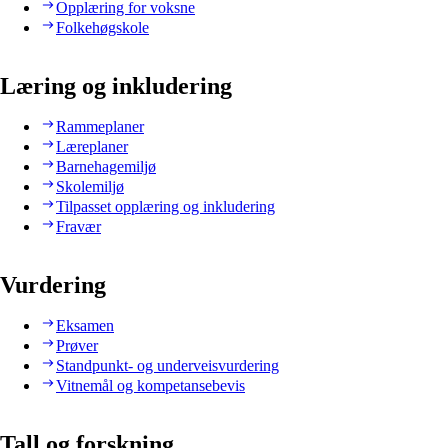
Opplæring for voksne
Folkehøgskole
Læring og inkludering
Rammeplaner
Læreplaner
Barnehagemiljø
Skolemiljø
Tilpasset opplæring og inkludering
Fravær
Vurdering
Eksamen
Prøver
Standpunkt- og underveisvurdering
Vitnemål og kompetansebevis
Tall og forskning