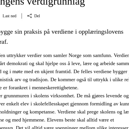
ngens verdigrunnlag
Last ned
Del
bygge sin praksis på verdiene i opplæringslovens
raf.
en uttrykker verdier som samler Norge som samfunn. Verdien
årt demokrati og skal hjelpe oss å leve, lære og arbeide samm
 og i møte med en ukjent framtid. De felles verdiene bygger
istisk arv og tradisjon. De kommer også til uttrykk i ulike re
e er forankret i menneskerettighetene.
er grunnmuren i skolens virksomhet. De må gjøres levende og
ver enkelt elev i skolefellesskapet gjennom formidling av kun
 holdninger og kompetanse. Verdiene skal prege skolens og læ
e og med hjemmene. Elevens beste skal alltid være et
ensyn. Det vil alltid være spenninger mellom ulike interesser