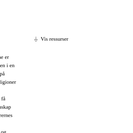
Vis ressurser
e er
en i en
 på
ligioner
 få
nskap
rernes
 og