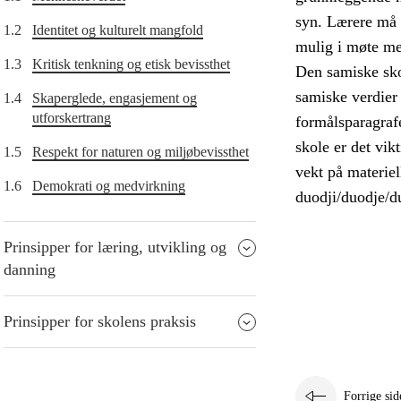
syn. Lærere må d
1.2
Identitet og kulturelt mangfold
mulig i møte me
1.3
Kritisk tenkning og etisk bevissthet
Den samiske skol
samiske verdier 
1.4
Skaperglede, engasjement og
utforskertrang
formålsparagrafe
skole er det vik
1.5
Respekt for naturen og miljøbevissthet
vekt på materiel
1.6
Demokrati og medvirkning
duodji/duodje/du
Prinsipper for læring, utvikling og
danning
Prinsipper for skolens praksis
Forrige sid