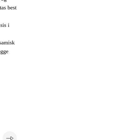
tas best
sis i
 samisk
egge
e