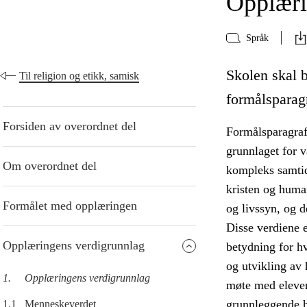
Opplæri
Språk
Skolen skal 
Til religion og etikk, samisk
formålsparag
Forsiden av overordnet del
Formålsparagraf
grunnlaget for v
Om overordnet del
kompleks samtid
kristen og human
Formålet med opplæringen
og livssyn, og d
Disse verdiene 
Opplæringens verdigrunnlag
betydning for h
og utvikling av
1.
Opplæringens verdigrunnlag
møte med eleven
grunnleggende h
1.1
Menneskeverdet