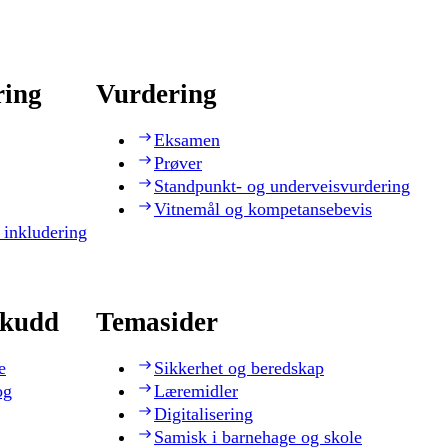
ring
Vurdering
Eksamen
Prøver
Standpunkt- og underveisvurdering
Vitnemål og kompetansebevis
 inkludering
skudd
Temasider
e
Sikkerhet og beredskap
og
Læremidler
Digitalisering
Samisk i barnehage og skole