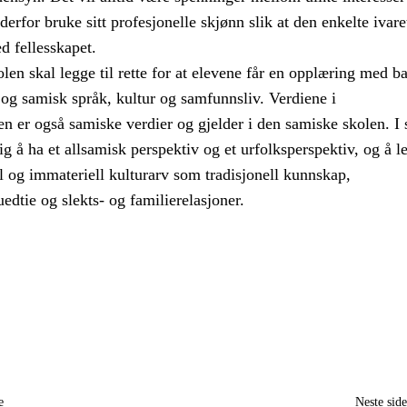
erfor bruke sitt profesjonelle skjønn slik at den enkelte ivare
d fellesskapet.
en skal legge til rette for at elevene får en opplæring med ba
og samisk språk, kultur og samfunnsliv. Verdiene i
n er også samiske verdier og gjelder i den samiske skolen. I
tig å ha et allsamisk perspektiv og et urfolksperspektiv, og å l
l og immateriell kulturarv som tradisjonell kunnskap,
edtie og slekts- og familierelasjoner.
e
Neste sid