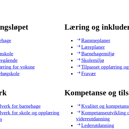
ngsløpet
Læring og inklude
ehage
Rammeplaner
Læreplaner
nskole
Barnehagemiljø
regående
Skolemiljø
æring for voksne
Tilpasset opplæring og
ehøgskole
Fravær
rk
Kompetanse og til
lverk for barnehage
Kvalitet og kompetans
lverk for skole og opplæring
Kompetanseutvikling 
videreutdanning
n
Lederutdanning