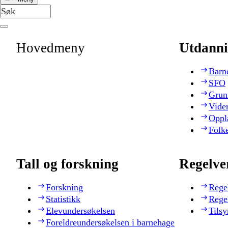
Hovedmeny
Utdanni
Barn
SFO
Grun
Vide
Oppl
Folk
Tall og forskning
Regelve
Forskning
Rege
Statistikk
Rege
Elevundersøkelsen
Tilsy
Foreldreundersøkelsen i barnehage