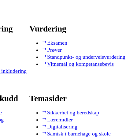
ring
Vurdering
Eksamen
Prøver
Standpunkt- og underveisvurdering
Vitnemål og kompetansebevis
 inkludering
skudd
Temasider
e
Sikkerhet og beredskap
og
Læremidler
Digitalisering
Samisk i barnehage og skole