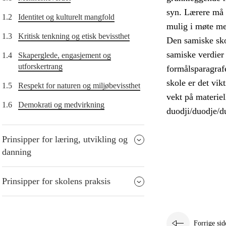
syn. Lærere må d
1.2
Identitet og kulturelt mangfold
mulig i møte me
1.3
Kritisk tenkning og etisk bevissthet
Den samiske skol
samiske verdier 
1.4
Skaperglede, engasjement og
utforskertrang
formålsparagrafe
skole er det vik
1.5
Respekt for naturen og miljøbevissthet
vekt på materiel
1.6
Demokrati og medvirkning
duodji/duodje/du
Prinsipper for læring, utvikling og
danning
Prinsipper for skolens praksis
Forrige sid