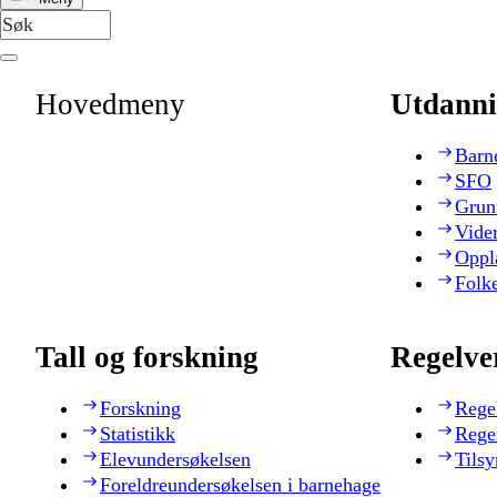
Hovedmeny
Utdanni
Barn
SFO
Grun
Vide
Oppl
Folk
Tall og forskning
Regelve
Forskning
Rege
Statistikk
Rege
Elevundersøkelsen
Tilsy
Foreldreundersøkelsen i barnehage