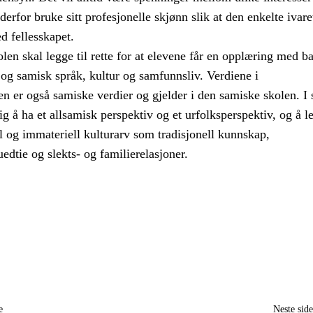
erfor bruke sitt profesjonelle skjønn slik at den enkelte ivare
d fellesskapet.
en skal legge til rette for at elevene får en opplæring med ba
og samisk språk, kultur og samfunnsliv. Verdiene i
n er også samiske verdier og gjelder i den samiske skolen. I
tig å ha et allsamisk perspektiv og et urfolksperspektiv, og å l
l og immateriell kulturarv som tradisjonell kunnskap,
edtie og slekts- og familierelasjoner.
e
Neste sid