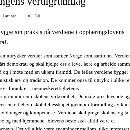
ngens verdigrunnlag
Last ned
Del
bygge sin praksis på verdiene i opplæringslovens
raf.
en uttrykker verdier som samler Norge som samfunn. Verdien
årt demokrati og skal hjelpe oss å leve, lære og arbeide samm
 og i møte med en ukjent framtid. De felles verdiene bygger
istisk arv og tradisjon. De kommer også til uttrykk i ulike re
e er forankret i menneskerettighetene.
er grunnmuren i skolens virksomhet. De må gjøres levende og
ver enkelt elev i skolefellesskapet gjennom formidling av kun
 holdninger og kompetanse. Verdiene skal prege skolens og læ
e og med hjemmene. Elevens beste skal alltid være et
ensyn. Det vil alltid være spenninger mellom ulike interesser