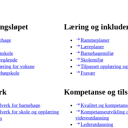
ngsløpet
Læring og inklude
ehage
Rammeplaner
Læreplaner
nskole
Barnehagemiljø
regående
Skolemiljø
æring for voksne
Tilpasset opplæring og
ehøgskole
Fravær
rk
Kompetanse og til
lverk for barnehage
Kvalitet og kompetans
lverk for skole og opplæring
Kompetanseutvikling 
videreutdanning
n
Lederutdanning