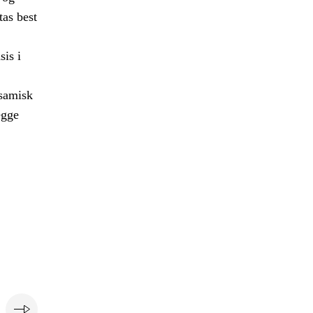
tas best
sis i
 samisk
egge
e