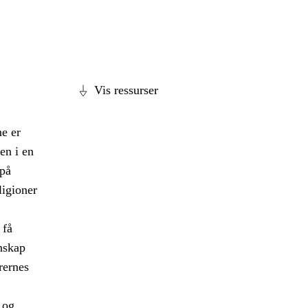
Vis ressurser
e er
en i en
 på
ligioner
 få
nskap
rernes
 og