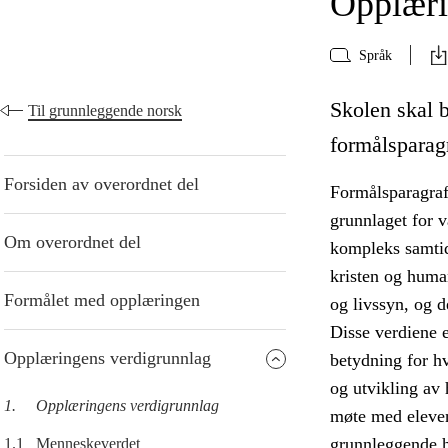
Opplæri
Språk
Skolen skal 
Til grunnleggende norsk
formålsparag
Forsiden av overordnet del
Formålsparagraf
grunnlaget for v
Om overordnet del
kompleks samtid
kristen og human
Formålet med opplæringen
og livssyn, og d
Disse verdiene 
Opplæringens verdigrunnlag
betydning for h
og utvikling av
1.
Opplæringens verdigrunnlag
møte med eleven
grunnleggende h
1.1
Menneskeverdet