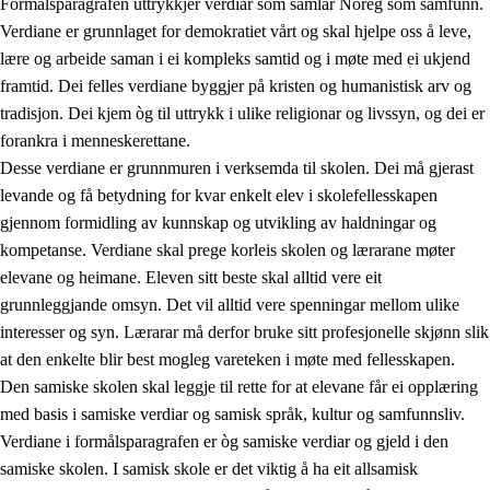
Formålsparagrafen uttrykkjer verdiar som samlar Noreg som samfunn.
Verdiane er grunnlaget for demokratiet vårt og skal hjelpe oss å leve,
lære og arbeide saman i ei kompleks samtid og i møte med ei ukjend
1.
Verdigrunnlaget i opplæringa
framtid. Dei felles verdiane byggjer på kristen og humanistisk arv og
tradisjon. Dei kjem òg til uttrykk i ulike religionar og livssyn, og dei er
1.1
Menneskeverdet
forankra i menneskerettane.
1.2
Identitet og kulturelt mangfald
Desse verdiane er grunnmuren i verksemda til skolen. Dei må gjerast
levande og få betydning for kvar enkelt elev i skolefellesskapen
1.3
Kritisk tenking og etisk bevisstheit
gjennom formidling av kunnskap og utvikling av haldningar og
1.4
Skaparglede, engasjement og utforskartrong
kompetanse. Verdiane skal prege korleis skolen og lærarane møter
elevane og heimane. Eleven sitt beste skal alltid vere eit
1.5
Respekt for naturen og miljøbevisstheit
grunnleggjande omsyn. Det vil alltid vere spenningar mellom ulike
1.6
Demokrati og medverknad
interesser og syn. Lærarar må derfor bruke sitt profesjonelle skjønn slik
at den enkelte blir best mogleg vareteken i møte med fellesskapen.
Den samiske skolen skal leggje til rette for at elevane får ei opplæring
med basis i samiske verdiar og samisk språk, kultur og samfunnsliv.
Verdiane i formålsparagrafen er òg samiske verdiar og gjeld i den
samiske skolen. I samisk skole er det viktig å ha eit allsamisk