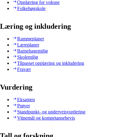
Opplæring for voksne
Folkehøgskole
Læring og inkludering
Rammeplaner
Læreplaner
Barnehagemiljø
Skolemiljø
Tilpasset opplæring og inkludering
Fravær
Vurdering
Eksamen
Prøver
Standpunkt- og underveisvurdering
Vitnemål og kompetansebevis
Tall og forskning