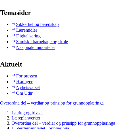
Temasider
Sikkerhet og beredskap
Læremidler
Digitalisering
Samisk i barnehage og skole
Nasjonale minoriteter
Aktuelt
For pressen
Høringer
Nyhetsvarsel
Om Udir
Overordna del – verdiar og prinsipp for grunnopplæringa
Læring og trivsel
Læreplanverket
Overordna del – verdiar og prinsipp for grunnopplæringa
1. Verdigrunnlaget i opplæringa