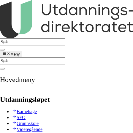
Meny
Hovedmeny
Utdanningsløpet
Barnehage
SFO
Grunnskole
Videregående