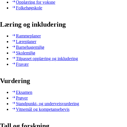
Opplæring for voksne
Folkehøgskole
Læring og inkludering
Rammeplaner
Læreplaner
Barnehagemiljø
Skolemiljø
Tilpasset opplæring og inkludering
Fravær
Vurdering
Eksamen
Prøver
Standpunkt- og underveisvurdering
Vitnemål og kompetansebevis
Tall og forskning