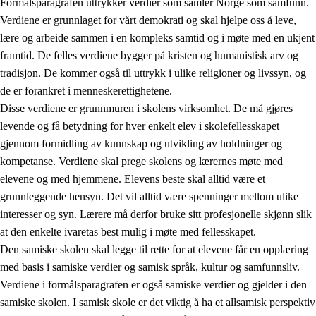
Formålsparagrafen uttrykker verdier som samler Norge som samfunn.
Verdiene er grunnlaget for vårt demokrati og skal hjelpe oss å leve,
lære og arbeide sammen i en kompleks samtid og i møte med en ukjent
1.
Opplæringens verdigrunnlag
framtid. De felles verdiene bygger på kristen og humanistisk arv og
tradisjon. De kommer også til uttrykk i ulike religioner og livssyn, og
1.1
Menneskeverdet
de er forankret i menneskerettighetene.
1.2
Identitet og kulturelt mangfold
Disse verdiene er grunnmuren i skolens virksomhet. De må gjøres
levende og få betydning for hver enkelt elev i skolefellesskapet
1.3
Kritisk tenkning og etisk bevissthet
gjennom formidling av kunnskap og utvikling av holdninger og
1.4
Skaperglede, engasjement og utforskertrang
kompetanse. Verdiene skal prege skolens og lærernes møte med
elevene og med hjemmene. Elevens beste skal alltid være et
1.5
Respekt for naturen og miljøbevissthet
grunnleggende hensyn. Det vil alltid være spenninger mellom ulike
1.6
Demokrati og medvirkning
interesser og syn. Lærere må derfor bruke sitt profesjonelle skjønn slik
at den enkelte ivaretas best mulig i møte med fellesskapet.
Den samiske skolen skal legge til rette for at elevene får en opplæring
med basis i samiske verdier og samisk språk, kultur og samfunnsliv.
Verdiene i formålsparagrafen er også samiske verdier og gjelder i den
samiske skolen. I samisk skole er det viktig å ha et allsamisk perspektiv