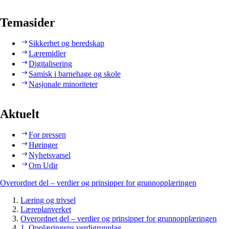
Temasider
Sikkerhet og beredskap
Læremidler
Digitalisering
Samisk i barnehage og skole
Nasjonale minoriteter
Aktuelt
For pressen
Høringer
Nyhetsvarsel
Om Udir
Overordnet del – verdier og prinsipper for grunnopplæringen
Læring og trivsel
Læreplanverket
Overordnet del – verdier og prinsipper for grunnopplæringen
1. Opplæringens verdigrunnlag