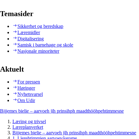
Temasider
Sikkerhet og beredskap
Læremidler
Digitalisering
Samisk i barnehage og skole
Nasjonale minoriteter
Aktuelt
For pressen
Høringer
Nyhetsvarsel
Om Udir
Bijjemes bielie – aarvoeh jïh prinsihph maadthööhpehtimmesne
Læring og trivsel
Læreplanverket
Bijjemes bielie – aarvoeh jïh prinsihph maadthööhpehtimmesne
1. Lïerehtimmien aarvoevåarome