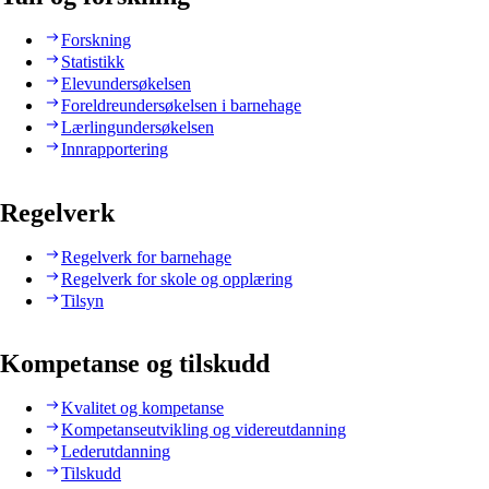
Forskning
Statistikk
Elevundersøkelsen
Foreldreundersøkelsen i barnehage
Lærlingundersøkelsen
Innrapportering
Regelverk
Regelverk for barnehage
Regelverk for skole og opplæring
Tilsyn
Kompetanse og tilskudd
Kvalitet og kompetanse
Kompetanseutvikling og videreutdanning
Lederutdanning
Tilskudd