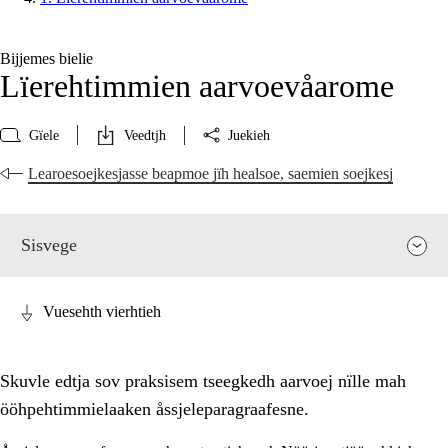
Bijjemes bielie
Lïerehtimmien aarvoevåarome
Gïele
Veedtjh
Juekieh
Learoesoejkesjasse beapmoe jïh healsoe, saemien soejkesj
Sisvege
Vuesehth vierhtieh
Skuvle edtja sov praksisem tseegkedh aarvoej nïlle mah
ööhpehtimmielaaken åssjeleparagraafesne.