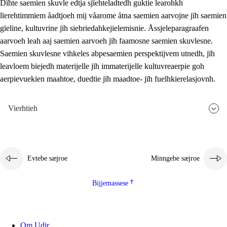
Dïhte saemien skuvle edtja sjïehteladtedh guktie learohkh
lïerehtimmiem åadtjoeh mij våarome åtna saemien aarvojne jïh saemien
gïeline, kultuvrine jïh siebriedahkejielemisnie. Åssjeleparagraafen
aarvoeh leah aaj saemien aarvoeh jïh faamosne saemien skuvlesne.
Saemien skuvlesne vihkeles abpesaemien perspektijvem utnedh, jïh
leavloem bïejedh materijelle jïh immaterijelle kultuvreaerpie goh
aerpievuekien maahtoe, duedtie jïh maadtoe- jïh fuelhkierelasjovnh.
Vierhtieh
Evtebe sæjroe
Minngebe sæjroe
Bijjemassese
Om Udir