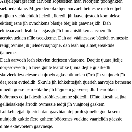
Åssjeleparagraafen aarvoeh soptsestieh mah Nöörjem tjöönghkieh
siebriedahkine. Mijjen demokratijen aarvoeh betnesne mah edtjieh
mijjiem viehkiehtidh jieledh, lïeredh jïh laavenjostedh komplekse
1.
Lïerehtimmien aarvoevåarome
ektietïjjesne jïh ovnohkens båetije biejjieh gaavnesjidh. Dah
ektieaarvoeh leah kristegassjh jïh humanistihken aarvoen jïh
1.1
Almetjeaarvoe
aerpievuekien nïlle tseegkeme. Dah aaj vååjnesasse båetieh ovmessie
1.2
Identiteete jïh kulturellen gellievoete
religijovnine jïh jieledevuajnojne, dah leah aaj almetjereaktide
tjatneme.
1.3
Laejhtehks ussjedimmie jïh etihkeles vuajnoe
Daah aarvoeh leah skuvlen dorjesen våarome. Daejtie tjuara jielije
1.4
Skaepiedimmievoeteaavoe, eadtjohkevoete jïh
dorjesovvedh jïh fïere guhte learohke tjuara dejtie guarkedh
goerehtimmievæljoe
skuvleektievoetesne daajroebeagkoehtimmien tjïrrh jïh vuajnoeh jïh
daajroem evtiedidh. Skuvle jïh lohkehtæjjah tjuerieh aarvojde betnesne
1.5
Eatnemem krööhkestidh jïh byjresegoerkesevoete
utnedh gosse learoehkidie jïh hïejmem gaavnesjidh. Learohken
1.6
Demokratije jïh meatanårrome
bööremes edtja iktesth krööhkestamme sjïdtedh. Dïhte iktesth sæjhta
gellielaaketje årrodh ovmessie ïedtji jïh vuajnoej gaskem.
Lohkehtæjjah tjuerieh dan gaavhtan dej profesjonelle goerkesem
nuhtjedh guktie fïere guhtem bööremes vuekine vaarjelidh gåessie
dïhte ektievoetem gaavnesje.