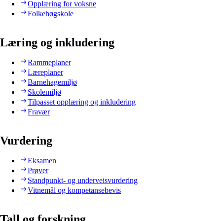
Opplæring for voksne
Folkehøgskole
Læring og inkludering
Rammeplaner
Læreplaner
Barnehagemiljø
Skolemiljø
Tilpasset opplæring og inkludering
Fravær
Vurdering
Eksamen
Prøver
Standpunkt- og underveisvurdering
Vitnemål og kompetansebevis
Tall og forskning