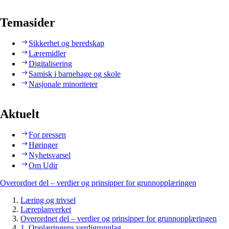
Temasider
Sikkerhet og beredskap
Læremidler
Digitalisering
Samisk i barnehage og skole
Nasjonale minoriteter
Aktuelt
For pressen
Høringer
Nyhetsvarsel
Om Udir
Overordnet del – verdier og prinsipper for grunnopplæringen
Læring og trivsel
Læreplanverket
Overordnet del – verdier og prinsipper for grunnopplæringen
1. Opplæringens verdigrunnlag