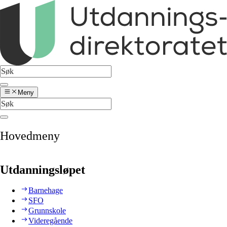
Meny
Hovedmeny
Utdanningsløpet
Barnehage
SFO
Grunnskole
Videregående