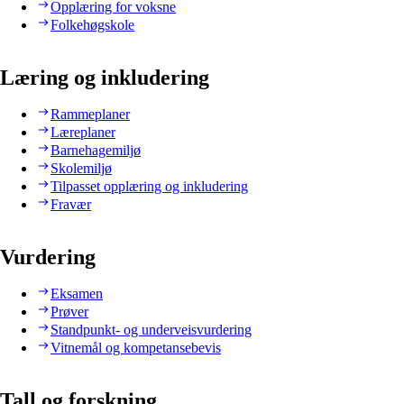
Opplæring for voksne
Folkehøgskole
Læring og inkludering
Rammeplaner
Læreplaner
Barnehagemiljø
Skolemiljø
Tilpasset opplæring og inkludering
Fravær
Vurdering
Eksamen
Prøver
Standpunkt- og underveisvurdering
Vitnemål og kompetansebevis
Tall og forskning