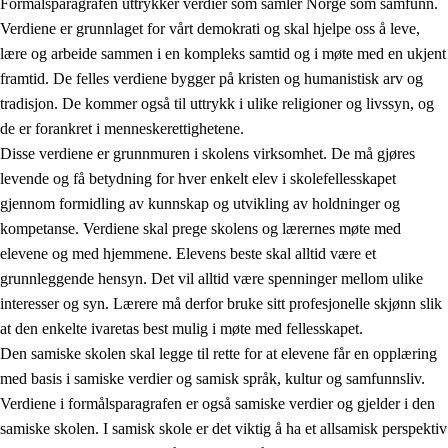
Formålsparagrafen uttrykker verdier som samler Norge som samfunn.
Verdiene er grunnlaget for vårt demokrati og skal hjelpe oss å leve,
lære og arbeide sammen i en kompleks samtid og i møte med en ukjent
1.
Opplæringens verdigrunnlag
framtid. De felles verdiene bygger på kristen og humanistisk arv og
tradisjon. De kommer også til uttrykk i ulike religioner og livssyn, og
1.1
Menneskeverdet
de er forankret i menneskerettighetene.
1.2
Identitet og kulturelt mangfold
Disse verdiene er grunnmuren i skolens virksomhet. De må gjøres
levende og få betydning for hver enkelt elev i skolefellesskapet
1.3
Kritisk tenkning og etisk bevissthet
gjennom formidling av kunnskap og utvikling av holdninger og
1.4
Skaperglede, engasjement og utforskertrang
kompetanse. Verdiene skal prege skolens og lærernes møte med
elevene og med hjemmene. Elevens beste skal alltid være et
1.5
Respekt for naturen og miljøbevissthet
grunnleggende hensyn. Det vil alltid være spenninger mellom ulike
1.6
Demokrati og medvirkning
interesser og syn. Lærere må derfor bruke sitt profesjonelle skjønn slik
at den enkelte ivaretas best mulig i møte med fellesskapet.
Den samiske skolen skal legge til rette for at elevene får en opplæring
med basis i samiske verdier og samisk språk, kultur og samfunnsliv.
Verdiene i formålsparagrafen er også samiske verdier og gjelder i den
samiske skolen. I samisk skole er det viktig å ha et allsamisk perspektiv