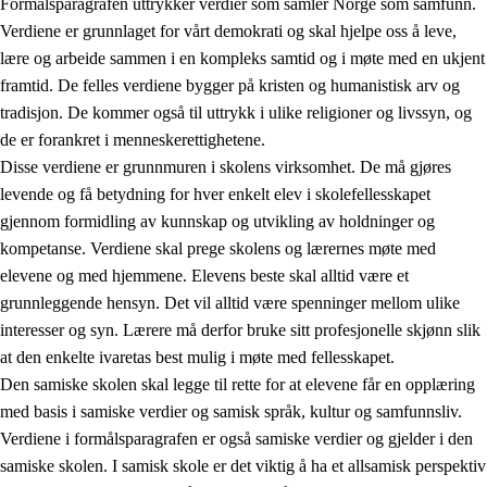
Formålsparagrafen uttrykker verdier som samler Norge som samfunn.
Verdiene er grunnlaget for vårt demokrati og skal hjelpe oss å leve,
lære og arbeide sammen i en kompleks samtid og i møte med en ukjent
1.
Opplæringens verdigrunnlag
framtid. De felles verdiene bygger på kristen og humanistisk arv og
tradisjon. De kommer også til uttrykk i ulike religioner og livssyn, og
1.1
Menneskeverdet
de er forankret i menneskerettighetene.
1.2
Identitet og kulturelt mangfold
Disse verdiene er grunnmuren i skolens virksomhet. De må gjøres
levende og få betydning for hver enkelt elev i skolefellesskapet
1.3
Kritisk tenkning og etisk bevissthet
gjennom formidling av kunnskap og utvikling av holdninger og
1.4
Skaperglede, engasjement og utforskertrang
kompetanse. Verdiene skal prege skolens og lærernes møte med
elevene og med hjemmene. Elevens beste skal alltid være et
1.5
Respekt for naturen og miljøbevissthet
grunnleggende hensyn. Det vil alltid være spenninger mellom ulike
1.6
Demokrati og medvirkning
interesser og syn. Lærere må derfor bruke sitt profesjonelle skjønn slik
at den enkelte ivaretas best mulig i møte med fellesskapet.
Den samiske skolen skal legge til rette for at elevene får en opplæring
med basis i samiske verdier og samisk språk, kultur og samfunnsliv.
Verdiene i formålsparagrafen er også samiske verdier og gjelder i den
samiske skolen. I samisk skole er det viktig å ha et allsamisk perspektiv