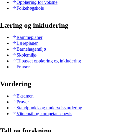
Opplæring for voksne
Folkehøgskole
Læring og inkludering
Rammeplaner
Læreplaner
Barnehagemiljø
Skolemiljø
Tilpasset opplæring og inkludering
Fravær
Vurdering
Eksamen
Prøver
Standpunkt- og underveisvurdering
Vitnemål og kompetansebevis
Tall og forskning