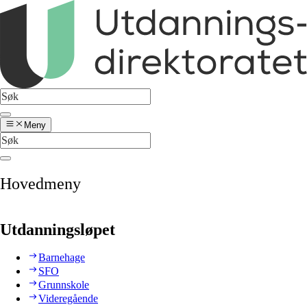
Meny
Hovedmeny
Utdanningsløpet
Barnehage
SFO
Grunnskole
Videregående