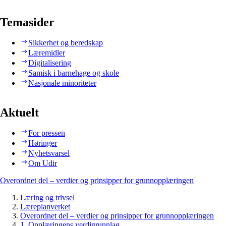
Temasider
Sikkerhet og beredskap
Læremidler
Digitalisering
Samisk i barnehage og skole
Nasjonale minoriteter
Aktuelt
For pressen
Høringer
Nyhetsvarsel
Om Udir
Overordnet del – verdier og prinsipper for grunnopplæringen
Læring og trivsel
Læreplanverket
Overordnet del – verdier og prinsipper for grunnopplæringen
1. Opplæringens verdigrunnlag