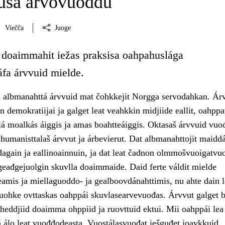
usa árvovuođđu
Viečča
Juoge
 doaimmahit iežas praksisa oahpahuslága
áfa árvvuid mielde.
 albmanahttá árvvuid mat čohkkejit Norgga servodahkan. Ár
 demokratiijai ja galget leat veahkkin midjiide eallit, oahppa
álá moalkás áiggis ja amas boahtteáiggis. Oktasaš árvvuid vu
ja humanisttalaš árvvut ja árbevierut. Dat albmanahttojit maiddá
dagain ja eallinoainnuin, ja dat leat čadnon olmmošvuoigatvu
 geađgejuolgin skuvlla doaimmaide. Daid ferte váldit mielde
amis ja miellaguoddo- ja gealboovdánahttimis, nu ahte dain l
ohke ovttaskas oahppái skuvlasearvevuođas. Árvvut galget b
aheddjiid doaimma ohppiid ja ruovttuid ektui. Mii oahppái lea
 álo leat vuođđodeasta. Vuostálasvuođat iešguđet joavkkuid