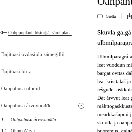
Oahpah
Giella
Skuvla galgá
Oahppoplánii historjjá, sámi plána
ulbmilparagr
Bajitoasi ovdasiidu sámegillii
Ulbmilparagráfa
leat vuođđun min
Bajitoasi birra
bargat ovttas d
leat kristtalaš 
Oahpahusa ulbmil
iešguđet oskkol
Dát árvvut leat
Oahpahusa árvovuođđu
máhttogaskkuste
mearkkašupmi ju
1.
Oahpahusa árvovuođđu
skuvlla ja oahp
buoremus, galgá
1.1
Olmmošárvu