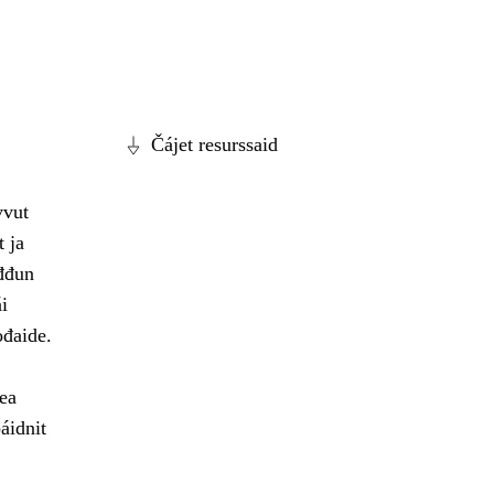
Čájet resurssaid
vvut
t ja
ođđun
i
ođaide.
ea
áidnit