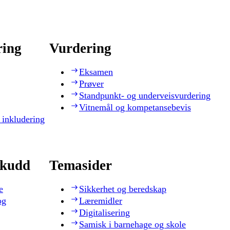
ring
Vurdering
Eksamen
Prøver
Standpunkt- og underveisvurdering
Vitnemål og kompetansebevis
 inkludering
skudd
Temasider
e
Sikkerhet og beredskap
og
Læremidler
Digitalisering
Samisk i barnehage og skole