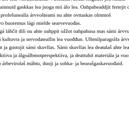
ainnuid gaskkas lea juoga mii álo lea. Oahpaheaddjit fertejit
t profešunealla árvvošteami nu ahte ovttaskas olmmoš
o buoremus lági mielde searvevuođas.
á láhčit dili nu ahte oahppit ožžot oahpahusa mas sámi árvvu
 kultuvra ja servodateallin lea vuođđun. Ulbmilparagráfa árvv
 ja gustojit sámi skuvllas. Sámi skuvllas lea deaŧalaš ahte le
tiiva ja álgoálbmotperspektiiva, ja deattuhit materiála ja vuo
 árbevirolaš máhtu, duoji ja sohka- ja bearašgaskavuođaid.