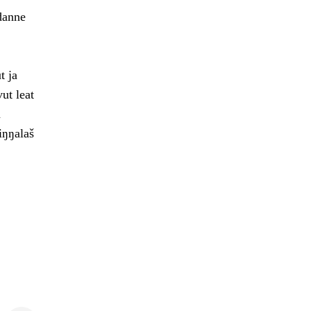
 danne
t ja
ut leat
a
iŋŋalaš