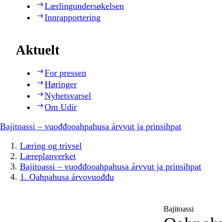
Lærlingundersøkelsen
Innrapportering
Aktuelt
For pressen
Høringer
Nyhetsvarsel
Om Udir
Bajitoassi – vuođđooahpahusa árvvut ja prinsihpat
Læring og trivsel
Læreplanverket
Bajitoassi – vuođđooahpahusa árvvut ja prinsihpat
1. Oahpahusa árvovuođđu
Bajitoassi