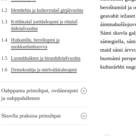
beroštumiid ja o
1.2
Identitehta ja kultuvrralaš girjáivuohta
geavahit iežase
1.3
Kritihkalaš jurddašeapmi ja ehtalaš
áimmahuššojuvv
diđolašvuohta
Sámi skuvla galg
1.4
Hutkanillu, beroštupmi ja
sámegiella, sámi
suokkardanhuovva
maid sámi árvvut
buotsámi perspek
1.5
Luondduákten ja birasdiđolašvuohta
kulturárbbi nugo
1.6
Demokratiija ja mielváikkuheapmi
Oahppama prinsihpat, ovdáneapmi
ja oahppahábmen
Skuvlla praksisa prinsihpat