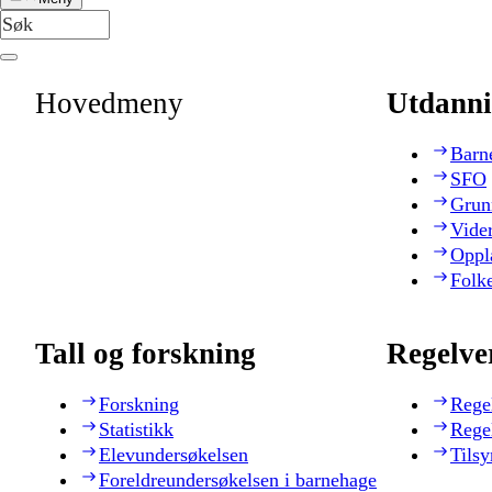
Hovedmeny
Utdanni
Barn
SFO
Grun
Vide
Oppl
Folk
Tall og forskning
Regelve
Forskning
Rege
Statistikk
Rege
Elevundersøkelsen
Tilsy
Foreldreundersøkelsen i barnehage