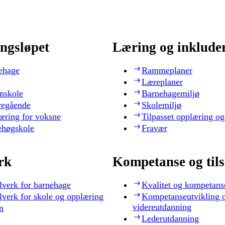
ngsløpet
Læring og inklude
ehage
Rammeplaner
Læreplaner
nskole
Barnehagemiljø
regående
Skolemiljø
æring for voksne
Tilpasset opplæring og
ehøgskole
Fravær
rk
Kompetanse og til
lverk for barnehage
Kvalitet og kompetans
lverk for skole og opplæring
Kompetanseutvikling 
videreutdanning
n
Lederutdanning