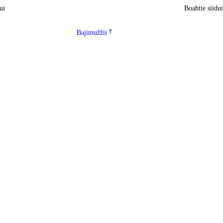
ui
Boahtte siidu
Bajimužžii