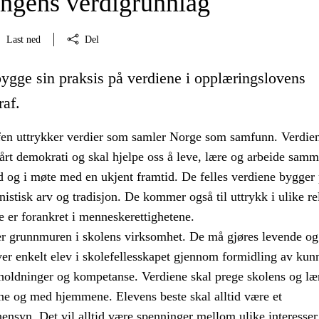
ngens verdigrunnlag
Last ned
Del
bygge sin praksis på verdiene i opplæringslovens
raf.
en uttrykker verdier som samler Norge som samfunn. Verdien
årt demokrati og skal hjelpe oss å leve, lære og arbeide samm
 og i møte med en ukjent framtid. De felles verdiene bygger
istisk arv og tradisjon. De kommer også til uttrykk i ulike re
e er forankret i menneskerettighetene.
er grunnmuren i skolens virksomhet. De må gjøres levende og
ver enkelt elev i skolefellesskapet gjennom formidling av kun
 holdninger og kompetanse. Verdiene skal prege skolens og læ
e og med hjemmene. Elevens beste skal alltid være et
ensyn. Det vil alltid være spenninger mellom ulike interesser