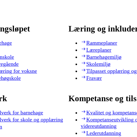
ngsløpet
Læring og inklude
ehage
Rammeplaner
Læreplaner
nskole
Barnehagemiljø
regående
Skolemiljø
æring for voksne
Tilpasset opplæring og
ehøgskole
Fravær
rk
Kompetanse og til
lverk for barnehage
Kvalitet og kompetans
lverk for skole og opplæring
Kompetanseutvikling 
videreutdanning
n
Lederutdanning