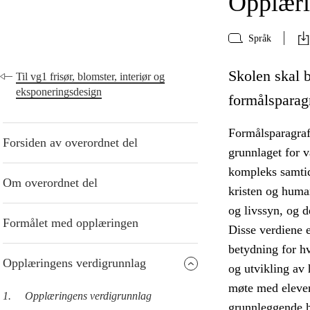
Opplæri
Språk
Skolen skal 
Til vg1 frisør, blomster, interiør og
eksponeringsdesign
formålsparag
Formålsparagraf
Forsiden av overordnet del
grunnlaget for v
kompleks samtid
Om overordnet del
kristen og human
og livssyn, og d
Formålet med opplæringen
Disse verdiene 
betydning for h
Opplæringens verdigrunnlag
og utvikling av
møte med eleven
1.
Opplæringens verdigrunnlag
grunnleggende h