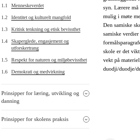
1.1
Menneskeverdet
syn. Lærere må d
mulig i møte me
1.2
Identitet og kulturelt mangfold
Den samiske skol
1.3
Kritisk tenkning og etisk bevissthet
samiske verdier 
1.4
Skaperglede, engasjement og
formålsparagrafe
utforskertrang
skole er det vik
vekt på materiel
1.5
Respekt for naturen og miljøbevissthet
duodji/duodje/du
1.6
Demokrati og medvirkning
Prinsipper for læring, utvikling og
danning
Prinsipper for skolens praksis