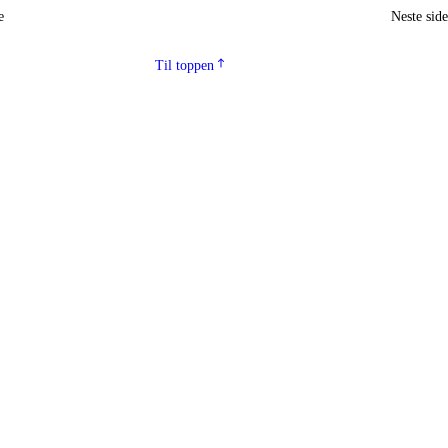
e
Neste sid
Til toppen