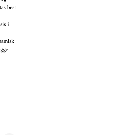
tas best
sis i
 samisk
egge