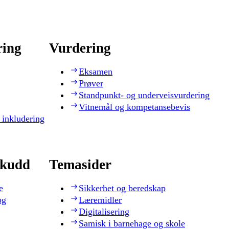
ring
Vurdering
Eksamen
Prøver
Standpunkt- og underveisvurdering
Vitnemål og kompetansebevis
 inkludering
skudd
Temasider
e
Sikkerhet og beredskap
og
Læremidler
Digitalisering
Samisk i barnehage og skole