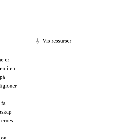
Vis ressurser
e er
en i en
 på
ligioner
 få
nskap
rernes
 og