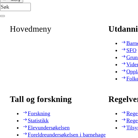
Hovedmeny
Utdanni
Barn
SFO
Grun
Vide
Oppl
Folk
Tall og forskning
Regelve
Forskning
Rege
Statistikk
Rege
Elevundersøkelsen
Tilsy
Foreldreundersøkelsen i barnehage