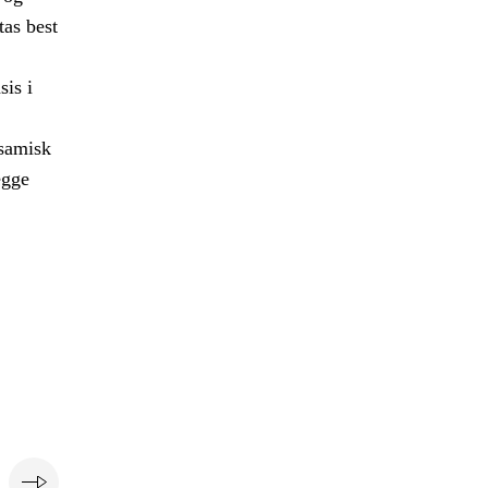
tas best
sis i
 samisk
egge
e