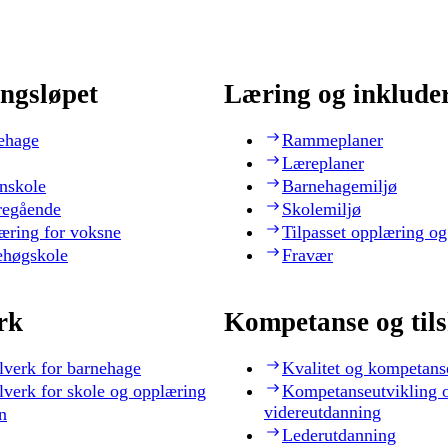
ngsløpet
Læring og inklude
ehage
Rammeplaner
Læreplaner
nskole
Barnehagemiljø
regående
Skolemiljø
æring for voksne
Tilpasset opplæring og
ehøgskole
Fravær
rk
Kompetanse og til
lverk for barnehage
Kvalitet og kompetans
lverk for skole og opplæring
Kompetanseutvikling 
videreutdanning
n
Lederutdanning