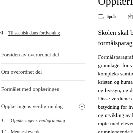
Opplæri
Språk
Skolen skal 
Til scenisk dans fordypning
formålsparag
Forsiden av overordnet del
Formålsparagraf
grunnlaget for v
Om overordnet del
kompleks samtid
kristen og human
Formålet med opplæringen
og livssyn, og d
Disse verdiene 
Opplæringens verdigrunnlag
betydning for h
og utvikling av
1.
Opplæringens verdigrunnlag
møte med eleven
grunnleggende h
1.1
Menneskeverdet