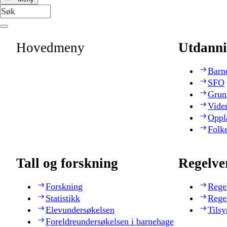
Hovedmeny
Utdanni
Barn
SFO
Grun
Vide
Oppl
Folk
Tall og forskning
Regelve
Forskning
Rege
Statistikk
Rege
Elevundersøkelsen
Tilsy
Foreldreundersøkelsen i barnehage