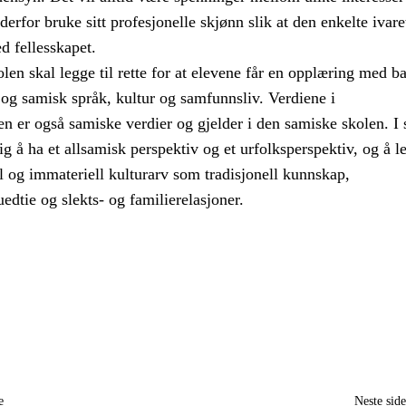
erfor bruke sitt profesjonelle skjønn slik at den enkelte ivare
d fellesskapet.
en skal legge til rette for at elevene får en opplæring med ba
og samisk språk, kultur og samfunnsliv. Verdiene i
n er også samiske verdier og gjelder i den samiske skolen. I
tig å ha et allsamisk perspektiv og et urfolksperspektiv, og å l
l og immateriell kulturarv som tradisjonell kunnskap,
edtie og slekts- og familierelasjoner.
e
Neste sid