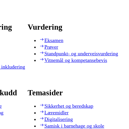
ring
Vurdering
Eksamen
Prøver
Standpunkt- og underveisvurdering
Vitnemål og kompetansebevis
 inkludering
skudd
Temasider
e
Sikkerhet og beredskap
og
Læremidler
Digitalisering
Samisk i barnehage og skole