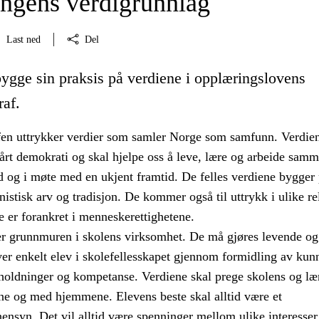
ngens verdigrunnlag
Last ned
Del
bygge sin praksis på verdiene i opplæringslovens
raf.
en uttrykker verdier som samler Norge som samfunn. Verdien
årt demokrati og skal hjelpe oss å leve, lære og arbeide samm
 og i møte med en ukjent framtid. De felles verdiene bygger
istisk arv og tradisjon. De kommer også til uttrykk i ulike re
e er forankret i menneskerettighetene.
er grunnmuren i skolens virksomhet. De må gjøres levende og
ver enkelt elev i skolefellesskapet gjennom formidling av kun
 holdninger og kompetanse. Verdiene skal prege skolens og læ
e og med hjemmene. Elevens beste skal alltid være et
ensyn. Det vil alltid være spenninger mellom ulike interesser