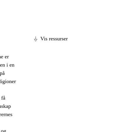
Vis ressurser
e er
en i en
 på
ligioner
 få
nskap
rernes
 og