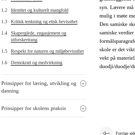
syn. Lærere må d
1.2
Identitet og kulturelt mangfold
mulig i møte me
1.3
Kritisk tenkning og etisk bevissthet
Den samiske skol
samiske verdier 
1.4
Skaperglede, engasjement og
utforskertrang
formålsparagrafe
skole er det vik
1.5
Respekt for naturen og miljøbevissthet
vekt på materiel
1.6
Demokrati og medvirkning
duodji/duodje/du
Prinsipper for læring, utvikling og
danning
Prinsipper for skolens praksis
Forrige sid