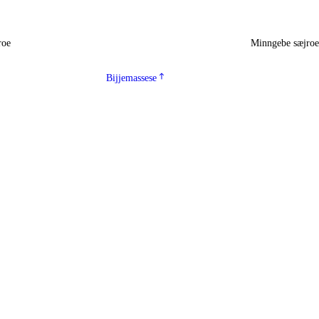
roe
Minngebe sæjro
Bijjemassese