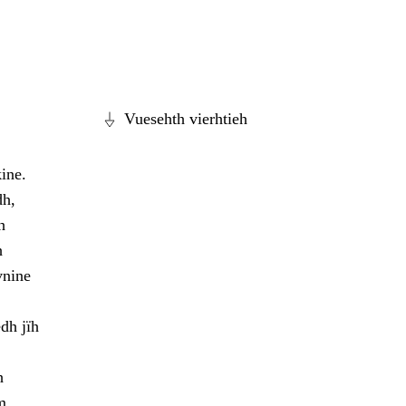
Vuesehth vierhtieh
ine.
dh,
h
h
vnine
dh jïh
h
m