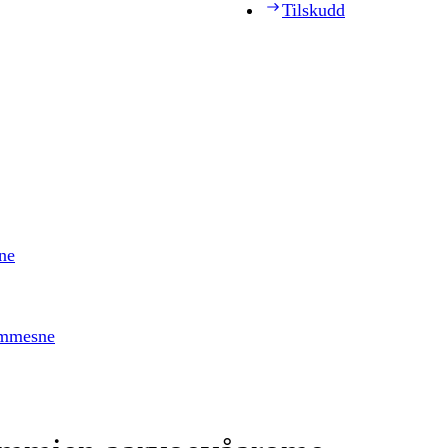
Tilskudd
ne
timmesne