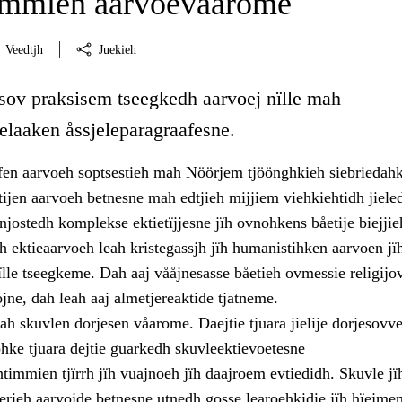
immien aarvoevåarome
Veedtjh
Juekieh
 sov praksisem tseegkedh aarvoej nïlle mah
laaken åssjeleparagraafesne.
fen aarvoeh soptsestieh mah Nöörjem tjöönghkieh siebriedahk
ijen aarvoeh betnesne mah edtjieh mijjiem viehkiehtidh jiele
enjostedh komplekse ektietïjjesne jïh ovnohkens båetije biejjie
 ektieaarvoeh leah kristegassjh jïh humanistihken aarvoen jï
ïlle tseegkeme. Dah aaj vååjnesasse båetieh ovmessie religijo
ojne, dah leah aaj almetjereaktide tjatneme.
h skuvlen dorjesen våarome. Daejtie tjuara jielije dorjesovve
ohke tjuara dejtie guarkedh skuvleektievoetesne
timmien tjïrrh jïh vuajnoeh jïh daajroem evtiedidh. Skuvle jï
uerieh aarvojde betnesne utnedh gosse learoehkidie jïh hïejme