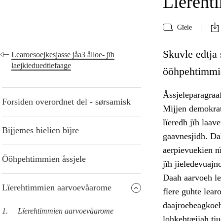
Lïereht
Gïele
Skuvle edtja
Learoesoejkesjasse jåa3 ålloe- jïh
laejkieduedtiefaage
ööhpehtimmie
Åssjeleparagraa
Forsiden overordnet del - sørsamisk
Mijjen demokrat
lïeredh jïh laav
Bijjemes bielien bïjre
gaavnesjidh. Dah
aerpievuekien n
Ööhpehtimmien åssjele
jïh jieledevuajn
Daah aarvoeh lea
Lïerehtimmien aarvoevåarome
fïere guhte lear
daajroebeagkoeh
1.
Lïerehtimmien aarvoevåarome
lohkehtæjjah tj