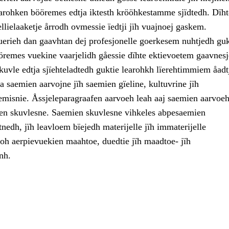
arohken bööremes edtja iktesth krööhkestamme sjïdtedh. Dïht
ellielaaketje årrodh ovmessie ïedtji jïh vuajnoej gaskem.
uerieh dan gaavhtan dej profesjonelle goerkesem nuhtjedh guk
öremes vuekine vaarjelidh gåessie dïhte ektievoetem gaavnesj
kuvle edtja sjïehteladtedh guktie learohkh lïerehtimmiem åadt
 saemien aarvojne jïh saemien gïeline, kultuvrine jïh
emisnie. Åssjeleparagraafen aarvoeh leah aaj saemien aarvoeh
n skuvlesne. Saemien skuvlesne vihkeles abpesaemien
nedh, jïh leavloem bïejedh materijelle jïh immaterijelle
goh aerpievuekien maahtoe, duedtie jïh maadtoe- jïh
nh.