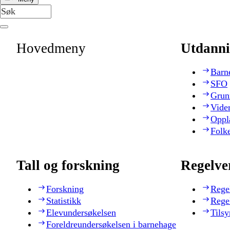
Hovedmeny
Utdanni
Barn
SFO
Grun
Vide
Oppl
Folk
Tall og forskning
Regelve
Forskning
Rege
Statistikk
Rege
Elevundersøkelsen
Tilsy
Foreldreundersøkelsen i barnehage