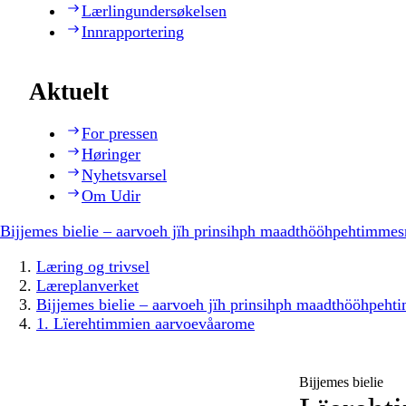
Lærlingundersøkelsen
Innrapportering
Aktuelt
For pressen
Høringer
Nyhetsvarsel
Om Udir
Bijjemes bielie – aarvoeh jïh prinsihph maadthööhpehtimmes
Læring og trivsel
Læreplanverket
Bijjemes bielie – aarvoeh jïh prinsihph maadthööhpeh
1. Lïerehtimmien aarvoevåarome
Bijjemes bielie