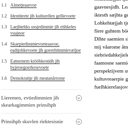
1.1
Almetjeaarvoe
gaavnesjidh. Le
iktesth sæjhta g
1.2
Identiteete jïh kulturellen gellievoete
Lohkehtæjjah tj
1.3
Laejhtehks ussjedimmie jïh etihkeles
fïere guhtem bö
vuajnoe
Dïhte saemien s
1.4
Skaepiedimmievoeteaavoe,
mij våarome åtna
eadtjohkevoete jïh goerehtimmievæljoe
siebriedahkejiel
1.5
Eatnemem krööhkestidh jïh
faamosne saemie
byjresegoerkesevoete
perspektijvem ut
1.6
Demokratije jïh meatanårrome
kultuvreaerpie 
fuelhkierelasjov
Lïeremen, evtiedimmien jïh
skearkagimmien prinsihph
Prinsihph skuvlen rïektesisnie