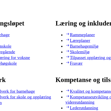
ngsløpet
Læring og inklude
ehage
Rammeplaner
Læreplaner
nskole
Barnehagemiljø
regående
Skolemiljø
æring for voksne
Tilpasset opplæring og
ehøgskole
Fravær
rk
Kompetanse og til
lverk for barnehage
Kvalitet og kompetans
lverk for skole og opplæring
Kompetanseutvikling 
videreutdanning
n
Lederutdanning