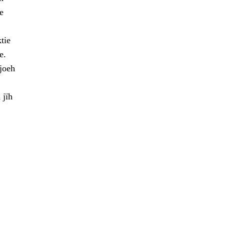
e
tie
e.
joeh
 jïh