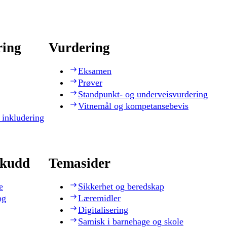
ring
Vurdering
Eksamen
Prøver
Standpunkt- og underveisvurdering
Vitnemål og kompetansebevis
 inkludering
skudd
Temasider
e
Sikkerhet og beredskap
og
Læremidler
Digitalisering
Samisk i barnehage og skole