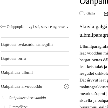
Oahpah
Giella
Skuvla galgá
Oahppoplánii vg1 sal, service og reiseliv
ulbmilparagr
Bajitoasi ovdasiidu sámegillii
Ulbmilparagráfa
leat vuođđun min
Bajitoasi birra
bargat ovttas d
leat kristtalaš 
Oahpahusa ulbmil
iešguđet oskkol
Dát árvvut leat
Oahpahusa árvovuođđu
máhttogaskkuste
mearkkašupmi ju
1.
Oahpahusa árvovuođđu
skuvlla ja oahp
buoremus, galgá
1.1
Olmmošárvu