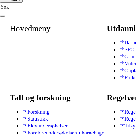
Hovedmeny
Utdanni
Barn
SFO
Grun
Vide
Oppl
Folk
Tall og forskning
Regelve
Forskning
Rege
Statistikk
Rege
Elevundersøkelsen
Tilsy
Foreldreundersøkelsen i barnehage