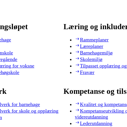
ngsløpet
Læring og inklude
ehage
Rammeplaner
Læreplaner
nskole
Barnehagemiljø
regående
Skolemiljø
æring for voksne
Tilpasset opplæring og
ehøgskole
Fravær
rk
Kompetanse og til
lverk for barnehage
Kvalitet og kompetans
lverk for skole og opplæring
Kompetanseutvikling 
videreutdanning
n
Lederutdanning