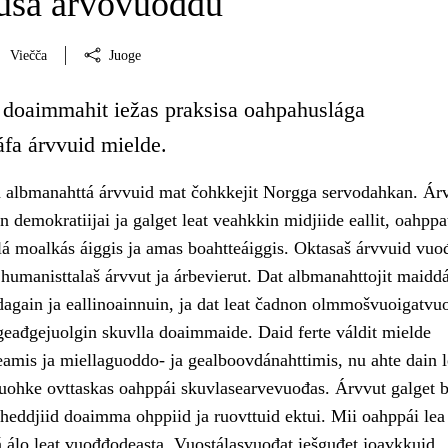
usa árvovuođđu
Viečča
Juoge
 doaimmahit iežas praksisa oahpahuslága
áfa árvvuid mielde.
 albmanahttá árvvuid mat čohkkejit Norgga servodahkan. Ár
 demokratiijai ja galget leat veahkkin midjiide eallit, oahppa
álá moalkás áiggis ja amas boahtteáiggis. Oktasaš árvvuid vu
ja humanisttalaš árvvut ja árbevierut. Dat albmanahttojit maiddá
dagain ja eallinoainnuin, ja dat leat čadnon olmmošvuoigatvu
 geađgejuolgin skuvlla doaimmaide. Daid ferte váldit mielde
amis ja miellaguoddo- ja gealboovdánahttimis, nu ahte dain l
ohke ovttaskas oahppái skuvlasearvevuođas. Árvvut galget b
aheddjiid doaimma ohppiid ja ruovttuid ektui. Mii oahppái lea
 álo leat vuođđodeasta. Vuostálasvuođat iešguđet joavkkuid