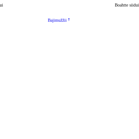
ui
Boahtte siidu
Bajimužžii