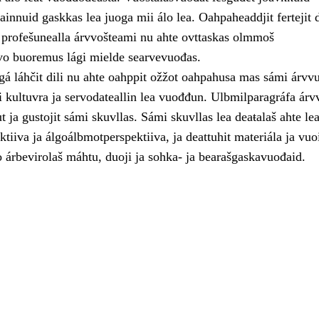
ainnuid gaskkas lea juoga mii álo lea. Oahpaheaddjit fertejit
t profešunealla árvvošteami nu ahte ovttaskas olmmoš
o buoremus lági mielde searvevuođas.
á láhčit dili nu ahte oahppit ožžot oahpahusa mas sámi árvvu
 kultuvra ja servodateallin lea vuođđun. Ulbmilparagráfa árvv
 ja gustojit sámi skuvllas. Sámi skuvllas lea deaŧalaš ahte le
tiiva ja álgoálbmotperspektiiva, ja deattuhit materiála ja vuo
 árbevirolaš máhtu, duoji ja sohka- ja bearašgaskavuođaid.