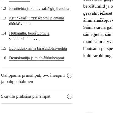
beroštumiid ja o
1.2
Identitehta ja kultuvrralaš girjáivuohta
geavahit iežase
1.3
Kritihkalaš jurddašeapmi ja ehtalaš
áimmahuššojuvv
diđolašvuohta
Sámi skuvla galg
1.4
Hutkanillu, beroštupmi ja
sámegiella, sámi
suokkardanhuovva
maid sámi árvvut
buotsámi perspek
1.5
Luondduákten ja birasdiđolašvuohta
kulturárbbi nugo
1.6
Demokratiija ja mielváikkuheapmi
Oahppama prinsihpat, ovdáneapmi
ja oahppahábmen
Skuvlla praksisa prinsihpat