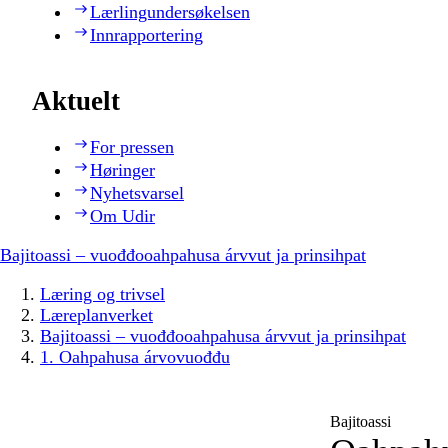
Lærlingundersøkelsen
Innrapportering
Aktuelt
For pressen
Høringer
Nyhetsvarsel
Om Udir
Bajitoassi – vuođđooahpahusa árvvut ja prinsihpat
Læring og trivsel
Læreplanverket
Bajitoassi – vuođđooahpahusa árvvut ja prinsihpat
1. Oahpahusa árvovuođđu
Bajitoassi