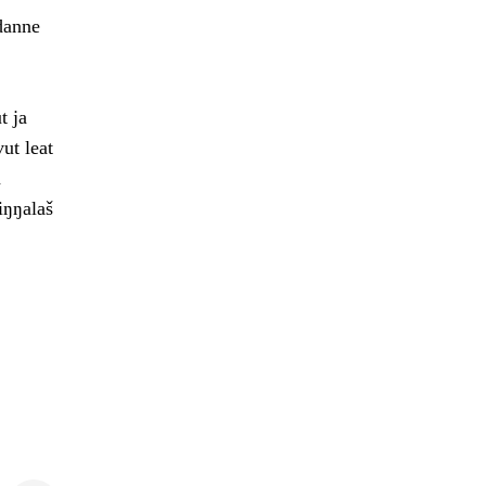
 danne
t ja
ut leat
a
iŋŋalaš