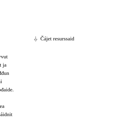
Čájet resurssaid
vvut
t ja
ođđun
i
ođaide.
ea
áidnit