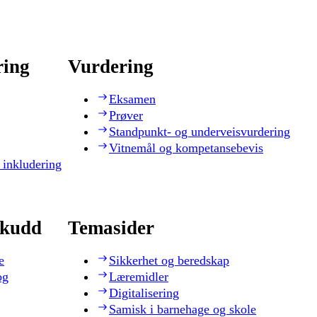
ring
Vurdering
Eksamen
Prøver
Standpunkt- og underveisvurdering
Vitnemål og kompetansebevis
 inkludering
skudd
Temasider
e
Sikkerhet og beredskap
og
Læremidler
Digitalisering
Samisk i barnehage og skole