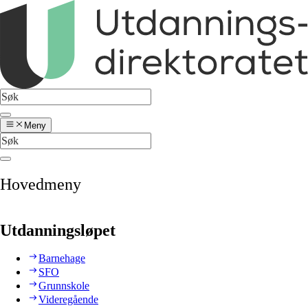
Meny
Hovedmeny
Utdanningsløpet
Barnehage
SFO
Grunnskole
Videregående