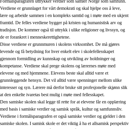
Formålsparagrafen uttrykker verdier som samler Norge som samfunn.
Verdiene er grunnlaget for vårt demokrati og skal hjelpe oss å leve,
lære og arbeide sammen i en kompleks samtid og i møte med en ukjent
1.
Opplæringens verdigrunnlag
framtid. De felles verdiene bygger på kristen og humanistisk arv og
tradisjon. De kommer også til uttrykk i ulike religioner og livssyn, og
1.1
Menneskeverdet
de er forankret i menneskerettighetene.
1.2
Identitet og kulturelt mangfold
Disse verdiene er grunnmuren i skolens virksomhet. De må gjøres
levende og få betydning for hver enkelt elev i skolefellesskapet
1.3
Kritisk tenkning og etisk bevissthet
gjennom formidling av kunnskap og utvikling av holdninger og
1.4
Skaperglede, engasjement og utforskertrang
kompetanse. Verdiene skal prege skolens og lærernes møte med
elevene og med hjemmene. Elevens beste skal alltid være et
1.5
Respekt for naturen og miljøbevissthet
grunnleggende hensyn. Det vil alltid være spenninger mellom ulike
1.6
Demokrati og medvirkning
interesser og syn. Lærere må derfor bruke sitt profesjonelle skjønn slik
at den enkelte ivaretas best mulig i møte med fellesskapet.
Den samiske skolen skal legge til rette for at elevene får en opplæring
med basis i samiske verdier og samisk språk, kultur og samfunnsliv.
Verdiene i formålsparagrafen er også samiske verdier og gjelder i den
samiske skolen. I samisk skole er det viktig å ha et allsamisk perspektiv