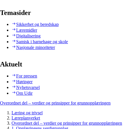
Temasider
Sikkerhet og beredskap
Læremidler
Digitalisering
Samisk i barnehage og skole
Nasjonale minoriteter
Aktuelt
For pressen
Høringer
Nyhetsvarsel
Om Udir
Overordnet del – verdier og prinsipper for grunnopplæringen
Læring og trivsel
Læreplanverket
Overordnet del – verdier og prinsipper for grunnopplæringen
1. Opplæringens verdigrunnlag