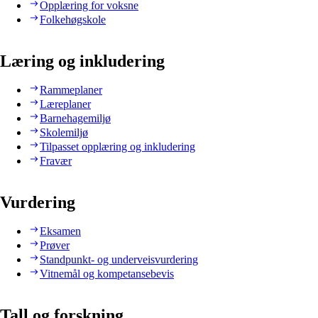
Opplæring for voksne
Folkehøgskole
Læring og inkludering
Rammeplaner
Læreplaner
Barnehagemiljø
Skolemiljø
Tilpasset opplæring og inkludering
Fravær
Vurdering
Eksamen
Prøver
Standpunkt- og underveisvurdering
Vitnemål og kompetansebevis
Tall og forskning