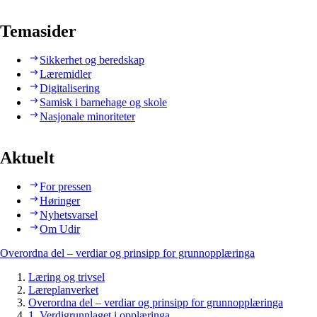
Temasider
Sikkerhet og beredskap
Læremidler
Digitalisering
Samisk i barnehage og skole
Nasjonale minoriteter
Aktuelt
For pressen
Høringer
Nyhetsvarsel
Om Udir
Overordna del – verdiar og prinsipp for grunnopplæringa
Læring og trivsel
Læreplanverket
Overordna del – verdiar og prinsipp for grunnopplæringa
1. Verdigrunnlaget i opplæringa