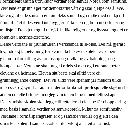
Formålsparagrafen uttrykkjer verdiar som samlar Noreg som samfunn.
Verdiane er grunnlaget for demokratiet vårt og skal hjelpe oss å leve,
lære og arbeide saman i ei kompleks samtid og i møte med ei ukjend
1.
Verdigrunnlaget i opplæringa
framtid. Dei felles verdiane byggjer på kristen og humanistisk arv og
tradisjon. Dei kjem òg til uttrykk i ulike religionar og livssyn, og dei er
1.1
Menneskeverdet
forankra i menneskerettane.
1.2
Identitet og kulturelt mangfald
Desse verdiane er grunnmuren i verksemda til skolen. Dei må gjerast
levande og få betydning for kvar enkelt elev i skolefellesskapen
1.3
Kritisk tenking og etisk bevisstheit
gjennom formidling av kunnskap og utvikling av haldningar og
1.4
Skaparglede, engasjement og utforskartrong
kompetanse. Verdiane skal prege korleis skolen og lærarane møter
elevane og heimane. Eleven sitt beste skal alltid vere eit
1.5
Respekt for naturen og miljøbevisstheit
grunnleggjande omsyn. Det vil alltid vere spenningar mellom ulike
1.6
Demokrati og medverknad
interesser og syn. Lærarar må derfor bruke sitt profesjonelle skjønn slik
at den enkelte blir best mogleg vareteken i møte med fellesskapen.
Den samiske skolen skal leggje til rette for at elevane får ei opplæring
med basis i samiske verdiar og samisk språk, kultur og samfunnsliv.
Verdiane i formålsparagrafen er òg samiske verdiar og gjeld i den
samiske skolen. I samisk skole er det viktig å ha eit allsamisk