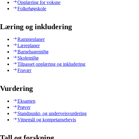
Opplæring for voksne
Folkehøgskole
Læring og inkludering
Rammeplaner
Læreplaner
Barnehagemiljø
Skolemiljø
Tilpasset opplæring og inkludering
Fravær
Vurdering
Eksamen
Prøver
Standpunkt- og underveisvurdering
Vitnemål og kompetansebevis
Tall og forskning