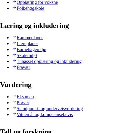
Opplæring for voksne
Folkehøgskole
Læring og inkludering
Rammeplaner
Læreplaner
Barnehagemiljø
Skolemiljø
Tilpasset opplæring og inkludering
Fravær
Vurdering
Eksamen
Prøver
Standpunkt- og underveisvurdering
Vitnemål og kompetansebevis
Tall og forskning