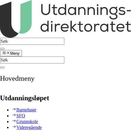
Meny
Hovedmeny
Utdanningsløpet
Barnehage
SFO
Grunnskole
Videregående