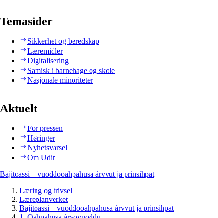
Temasider
Sikkerhet og beredskap
Læremidler
Digitalisering
Samisk i barnehage og skole
Nasjonale minoriteter
Aktuelt
For pressen
Høringer
Nyhetsvarsel
Om Udir
Bajitoassi – vuođđooahpahusa árvvut ja prinsihpat
Læring og trivsel
Læreplanverket
Bajitoassi – vuođđooahpahusa árvvut ja prinsihpat
1. Oahpahusa árvovuođđu