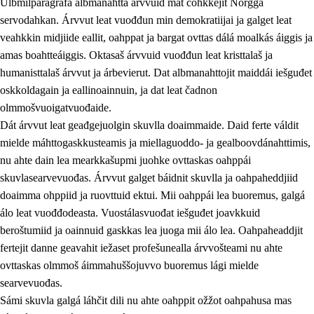
Ulbmilparagráfa albmanahttá árvvuid mat čohkkejit Norgga
servodahkan. Árvvut leat vuođđun min demokratiijai ja galget leat
veahkkin midjiide eallit, oahppat ja bargat ovttas dálá moalkás áiggis ja
1.
Oahpahusa árvovuođđu
amas boahtteáiggis. Oktasaš árvvuid vuođđun leat kristtalaš ja
humanisttalaš árvvut ja árbevierut. Dat albmanahttojit maiddái iešguđet
1.1
Olmmošárvu
oskkoldagain ja eallinoainnuin, ja dat leat čadnon
1.2
Identitehta ja kultuvrralaš girjáivuohta
olmmošvuoigatvuođaide.
Dát árvvut leat geađgejuolgin skuvlla doaimmaide. Daid ferte váldit
1.3
Kritihkalaš jurddašeapmi ja ehtalaš diđolašvuohta
mielde máhttogaskkusteamis ja miellaguoddo- ja gealboovdánahttimis,
1.4
Hutkanillu, beroštupmi ja suokkardanhuovva
nu ahte dain lea mearkkašupmi juohke ovttaskas oahppái
skuvlasearvevuođas. Árvvut galget báidnit skuvlla ja oahpaheddjiid
1.5
Luondduákten ja birasdiđolašvuohta
doaimma ohppiid ja ruovttuid ektui. Mii oahppái lea buoremus, galgá
1.6
Demokratiija ja mielváikkuheapmi
álo leat vuođđodeasta. Vuostálasvuođat iešguđet joavkkuid
beroštumiid ja oainnuid gaskkas lea juoga mii álo lea. Oahpaheaddjit
fertejit danne geavahit iežaset profešunealla árvvošteami nu ahte
ovttaskas olmmoš áimmahuššojuvvo buoremus lági mielde
searvevuođas.
Sámi skuvla galgá láhčit dili nu ahte oahppit ožžot oahpahusa mas