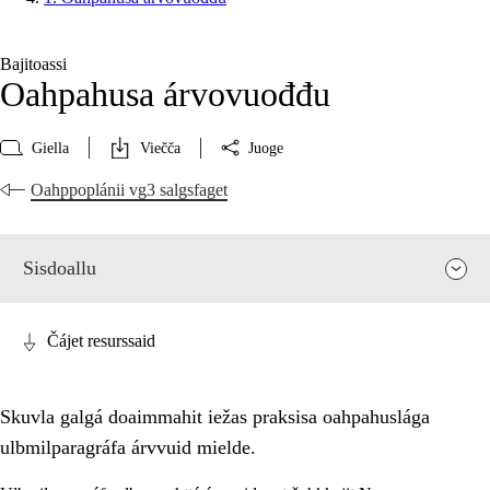
Bajitoassi
Oahpahusa árvovuođđu
Giella
Viečča
Juoge
Oahppoplánii vg3 salgsfaget
Sisdoallu
Čájet resurssaid
Skuvla galgá doaimmahit iežas praksisa oahpahuslága
ulbmilparagráfa árvvuid mielde.