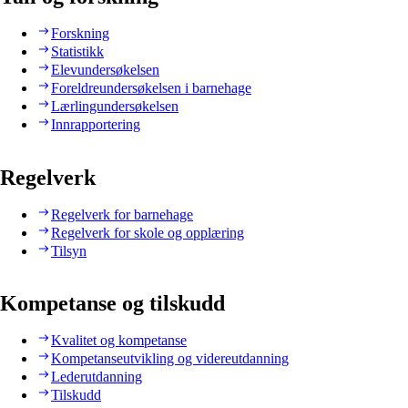
Forskning
Statistikk
Elevundersøkelsen
Foreldreundersøkelsen i barnehage
Lærlingundersøkelsen
Innrapportering
Regelverk
Regelverk for barnehage
Regelverk for skole og opplæring
Tilsyn
Kompetanse og tilskudd
Kvalitet og kompetanse
Kompetanseutvikling og videreutdanning
Lederutdanning
Tilskudd