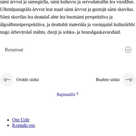
sámi árvvut ja sámegiella, sámi kultuvra ja servodateallin lea vuođđun.
Ulbmilparagráfa árvvut leat maid sámi árvvut ja gustojit sámi skuvllas.
Sámi skuvllas lea deaŧalaš ahte lea buotsámi perspektiiva ja
álgoálbmotperspektiiva, ja deattuhit materiála ja vuoiŋŋalaš kulturárbbi
nugo árbevirolaš máhtu, duoji ja sohka- ja bearašgaskavuođaid.
Resurssat
Ovddit siidui
Boahtte siidui
Bajimužžii
Om Udir
Kontakt oss