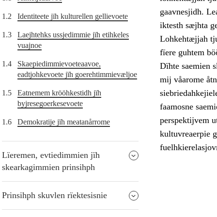
gaavnesjidh. Le
1.2
Identiteete jïh kulturellen gellievoete
iktesth sæjhta g
1.3
Laejhtehks ussjedimmie jïh etihkeles
Lohkehtæjjah tj
vuajnoe
fïere guhtem bö
1.4
Skaepiedimmievoeteaavoe,
Dïhte saemien s
eadtjohkevoete jïh goerehtimmievæljoe
mij våarome åtna
siebriedahkejiel
1.5
Eatnemem krööhkestidh jïh
byjresegoerkesevoete
faamosne saemie
perspektijvem ut
1.6
Demokratije jïh meatanårrome
kultuvreaerpie 
fuelhkierelasjov
Lïeremen, evtiedimmien jïh
skearkagimmien prinsihph
Prinsihph skuvlen rïektesisnie