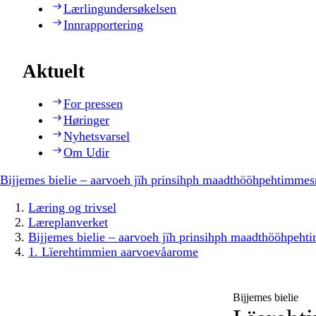
Lærlingundersøkelsen
Innrapportering
Aktuelt
For pressen
Høringer
Nyhetsvarsel
Om Udir
Bijjemes bielie – aarvoeh jïh prinsihph maadthööhpehtimmes
Læring og trivsel
Læreplanverket
Bijjemes bielie – aarvoeh jïh prinsihph maadthööhpeh
1. Lïerehtimmien aarvoevåarome
Bijjemes bielie