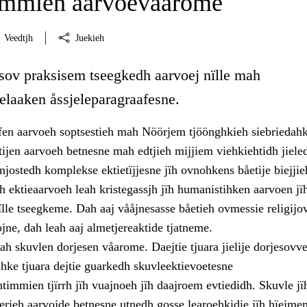
immien aarvoevåarome
Veedtjh
Juekieh
 sov praksisem tseegkedh aarvoej nïlle mah
laaken åssjeleparagraafesne.
fen aarvoeh soptsestieh mah Nöörjem tjöönghkieh siebriedahk
ijen aarvoeh betnesne mah edtjieh mijjiem viehkiehtidh jiele
enjostedh komplekse ektietïjjesne jïh ovnohkens båetije biejjie
 ektieaarvoeh leah kristegassjh jïh humanistihken aarvoen jï
ïlle tseegkeme. Dah aaj vååjnesasse båetieh ovmessie religijo
ojne, dah leah aaj almetjereaktide tjatneme.
h skuvlen dorjesen våarome. Daejtie tjuara jielije dorjesovve
ohke tjuara dejtie guarkedh skuvleektievoetesne
timmien tjïrrh jïh vuajnoeh jïh daajroem evtiedidh. Skuvle jï
uerieh aarvojde betnesne utnedh gosse learoehkidie jïh hïejme