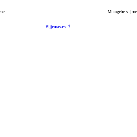
roe
Minngebe sæjro
Bijjemassese