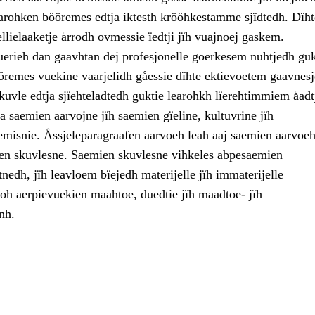
arohken bööremes edtja iktesth krööhkestamme sjïdtedh. Dïht
ellielaaketje årrodh ovmessie ïedtji jïh vuajnoej gaskem.
uerieh dan gaavhtan dej profesjonelle goerkesem nuhtjedh guk
öremes vuekine vaarjelidh gåessie dïhte ektievoetem gaavnesj
kuvle edtja sjïehteladtedh guktie learohkh lïerehtimmiem åadt
 saemien aarvojne jïh saemien gïeline, kultuvrine jïh
emisnie. Åssjeleparagraafen aarvoeh leah aaj saemien aarvoeh
n skuvlesne. Saemien skuvlesne vihkeles abpesaemien
nedh, jïh leavloem bïejedh materijelle jïh immaterijelle
goh aerpievuekien maahtoe, duedtie jïh maadtoe- jïh
nh.