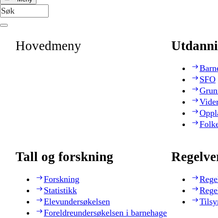
Hovedmeny
Utdanni
Barn
SFO
Grun
Vide
Oppl
Folk
Tall og forskning
Regelve
Forskning
Rege
Statistikk
Rege
Elevundersøkelsen
Tilsy
Foreldreundersøkelsen i barnehage