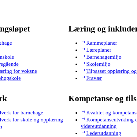
ngsløpet
Læring og inklude
ehage
Rammeplaner
Læreplaner
nskole
Barnehagemiljø
regående
Skolemiljø
æring for voksne
Tilpasset opplæring og
ehøgskole
Fravær
rk
Kompetanse og til
lverk for barnehage
Kvalitet og kompetans
lverk for skole og opplæring
Kompetanseutvikling 
videreutdanning
n
Lederutdanning