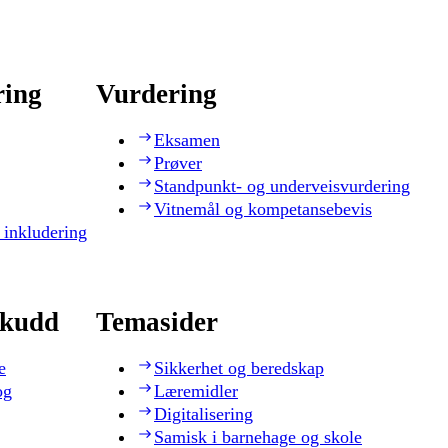
ring
Vurdering
Eksamen
Prøver
Standpunkt- og underveisvurdering
Vitnemål og kompetansebevis
 inkludering
skudd
Temasider
e
Sikkerhet og beredskap
og
Læremidler
Digitalisering
Samisk i barnehage og skole