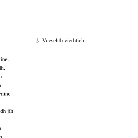
Vuesehth vierhtieh
ine.
dh,
h
h
vnine
dh jïh
h
m