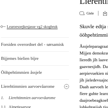
Lïereht
Gïele
Skuvle edtja
Learoesoejkesjasse vg2 skogbruk
ööhpehtimmie
Forsiden overordnet del - sørsamisk
Åssjeleparagraa
Mijjen demokrat
Bijjemes bielien bïjre
lïeredh jïh laav
gaavnesjidh. Dah
Ööhpehtimmien åssjele
aerpievuekien n
jïh jieledevuajn
Lïerehtimmien aarvoevåarome
Daah aarvoeh lea
fïere guhte lear
1.
Lïerehtimmien aarvoevåarome
daajroebeagkoeh
lohkehtæjjah tj
1.1
Almetjeaarvoe