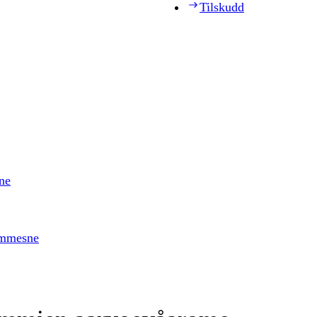
Tilskudd
ne
timmesne