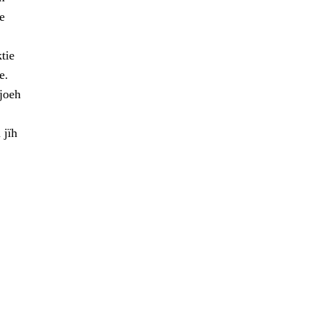
e
tie
e.
joeh
 jïh