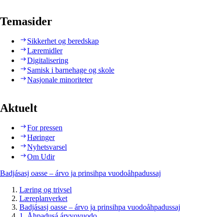
Temasider
Sikkerhet og beredskap
Læremidler
Digitalisering
Samisk i barnehage og skole
Nasjonale minoriteter
Aktuelt
For pressen
Høringer
Nyhetsvarsel
Om Udir
Badjásasj oasse – árvo ja prinsihpa vuodoåhpadussaj
Læring og trivsel
Læreplanverket
Badjásasj oasse – árvo ja prinsihpa vuodoåhpadussaj
1. Åhpadusá árvvovuodo