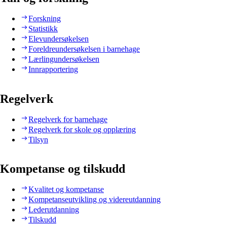
Forskning
Statistikk
Elevundersøkelsen
Foreldreundersøkelsen i barnehage
Lærlingundersøkelsen
Innrapportering
Regelverk
Regelverk for barnehage
Regelverk for skole og opplæring
Tilsyn
Kompetanse og tilskudd
Kvalitet og kompetanse
Kompetanseutvikling og videreutdanning
Lederutdanning
Tilskudd