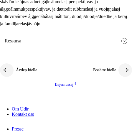
skåvlån le ájnas adnet gájksábmelasj perspektijvav ja
álggoálmmukperspektijvav, ja dættodit rubbmelasj ja vuojŋŋalasj
kultuvrraárbev ájggedábálasj máhtton, duodji/duodje/duedtie ja beraj-
ja familljarelasjåvnåjn.
Ressursa
Åvdep bielle
Boahtte bielle
Bajemussaj
Om Udir
Kontakt oss
Presse