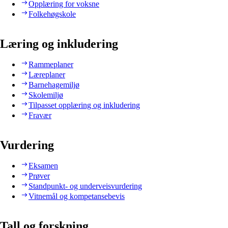
Opplæring for voksne
Folkehøgskole
Læring og inkludering
Rammeplaner
Læreplaner
Barnehagemiljø
Skolemiljø
Tilpasset opplæring og inkludering
Fravær
Vurdering
Eksamen
Prøver
Standpunkt- og underveisvurdering
Vitnemål og kompetansebevis
Tall og forskning