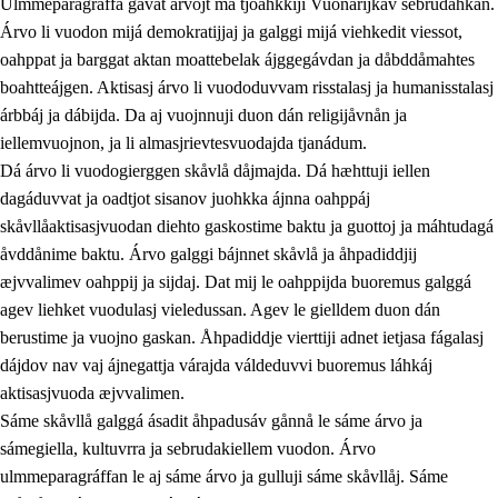
Ulmmeparagráffa gåvåt árvojt ma tjoahkkiji Vuonarijkav sebrudahkan.
Árvo li vuodon mijá demokratijjaj ja galggi mijá viehkedit viessot,
oahppat ja barggat aktan moattebelak ájggegávdan ja dåbddåmahtes
1.
Åhpadusá árvvovuodo
boahtteájgen. Aktisasj árvo li vuododuvvam risstalasj ja humanisstalasj
árbbáj ja dábijda. Da aj vuojnnuji duon dán religijåvnån ja
1.1
Almasjárvvo
iellemvuojnon, ja li almasjrievtesvuodajda tjanádum.
1.2
Identitiehtta ja kultuvralasj moattevuohta
Dá árvo li vuodogierggen skåvlå dåjmajda. Dá hæhttuji iellen
dagáduvvat ja oadtjot sisanov juohkka ájnna oahppáj
1.3
Lájttális ájádallam ja estetihkalasj diedulasjvuohta
skåvllåaktisasjvuodan diehto gaskostime baktu ja guottoj ja máhtudagá
1.4
Dahkamávvo, berustibme ja diehtemvájnogisvuohta
åvddånime baktu. Árvo galggi bájnnet skåvlå ja åhpadiddjij
æjvvalimev oahppij ja sijdaj. Dat mij le oahppijda buoremus galggá
1.5
Vieledus luonnduj ja birásdiedulasjvuohta
agev liehket vuodulasj vieledussan. Agev le gielldem duon dán
1.6
Demokratijja ja oassálasstem
berustime ja vuojno gaskan. Åhpadiddje vierttiji adnet ietjasa fágalasj
dájdov nav vaj ájnegattja várajda váldeduvvi buoremus láhkáj
aktisasjvuoda æjvvalimen.
Sáme skåvllå galggá ásadit åhpadusáv gånnå le sáme árvo ja
sámegiella, kultuvrra ja sebrudakiellem vuodon. Árvo
ulmmeparagráffan le aj sáme árvo ja gulluji sáme skåvllåj. Sáme