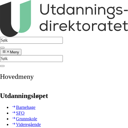
Meny
Hovedmeny
Utdanningsløpet
Barnehage
SFO
Grunnskole
Videregående