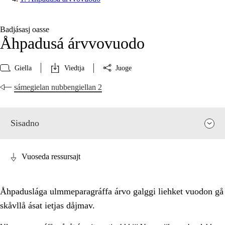
Badjásasj oasse
Åhpadusá árvvovuodo
Giella
Viedtja
Juoge
sámegielan nubbengiellan 2
Sisadno
Vuoseda ressursajt
Åhpaduslága ulmmeparagráffa árvo galggi liehket vuodon gå
skåvllå ásat ietjas dåjmav.