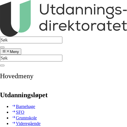
Meny
Hovedmeny
Utdanningsløpet
Barnehage
SFO
Grunnskole
Videregående