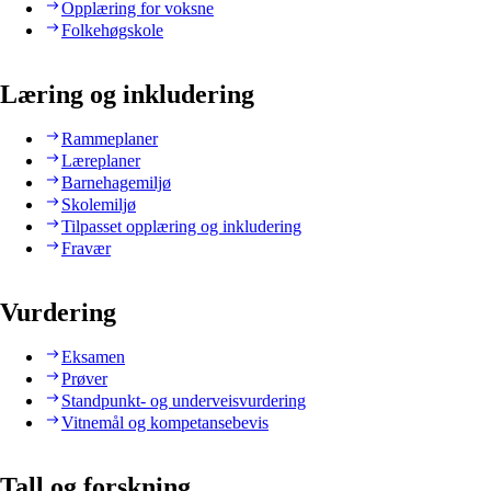
Opplæring for voksne
Folkehøgskole
Læring og inkludering
Rammeplaner
Læreplaner
Barnehagemiljø
Skolemiljø
Tilpasset opplæring og inkludering
Fravær
Vurdering
Eksamen
Prøver
Standpunkt- og underveisvurdering
Vitnemål og kompetansebevis
Tall og forskning