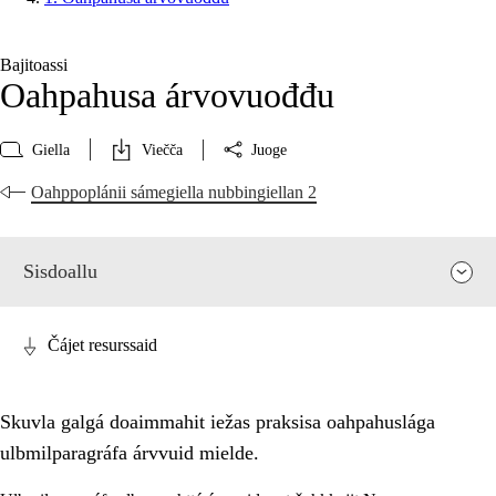
Bajitoassi
Oahpahusa árvovuođđu
Giella
Viečča
Juoge
Oahppoplánii sámegiella nubbingiellan 2
Sisdoallu
Čájet resurssaid
Skuvla galgá doaimmahit iežas praksisa oahpahuslága
ulbmilparagráfa árvvuid mielde.