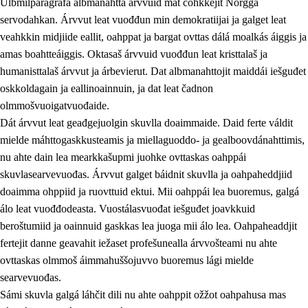
Ulbmilparagráfa albmanahttá árvvuid mat čohkkejit Norgga
servodahkan. Árvvut leat vuođđun min demokratiijai ja galget leat
veahkkin midjiide eallit, oahppat ja bargat ovttas dálá moalkás áiggis ja
1.
Oahpahusa árvovuođđu
amas boahtteáiggis. Oktasaš árvvuid vuođđun leat kristtalaš ja
humanisttalaš árvvut ja árbevierut. Dat albmanahttojit maiddái iešguđet
1.1
Olmmošárvu
oskkoldagain ja eallinoainnuin, ja dat leat čadnon
1.2
Identitehta ja kultuvrralaš girjáivuohta
olmmošvuoigatvuođaide.
Dát árvvut leat geađgejuolgin skuvlla doaimmaide. Daid ferte váldit
1.3
Kritihkalaš jurddašeapmi ja ehtalaš diđolašvuohta
mielde máhttogaskkusteamis ja miellaguoddo- ja gealboovdánahttimis,
1.4
Hutkanillu, beroštupmi ja suokkardanhuovva
nu ahte dain lea mearkkašupmi juohke ovttaskas oahppái
skuvlasearvevuođas. Árvvut galget báidnit skuvlla ja oahpaheddjiid
1.5
Luondduákten ja birasdiđolašvuohta
doaimma ohppiid ja ruovttuid ektui. Mii oahppái lea buoremus, galgá
1.6
Demokratiija ja mielváikkuheapmi
álo leat vuođđodeasta. Vuostálasvuođat iešguđet joavkkuid
beroštumiid ja oainnuid gaskkas lea juoga mii álo lea. Oahpaheaddjit
fertejit danne geavahit iežaset profešunealla árvvošteami nu ahte
ovttaskas olmmoš áimmahuššojuvvo buoremus lági mielde
searvevuođas.
Sámi skuvla galgá láhčit dili nu ahte oahppit ožžot oahpahusa mas