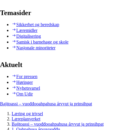
Temasider
Sikkerhet og beredskap
Læremidler
Digitalisering
Samisk i barnehage og skole
Nasjonale minoriteter
Aktuelt
For pressen
Høringer
Nyhetsvarsel
Om Udir
Bajitoassi – vuođđooahpahusa árvvut ja prinsihpat
Læring og trivsel
Læreplanverket
Bajitoassi – vuođđooahpahusa árvvut ja prinsihpat
1. Oahpahusa árvovuođđu