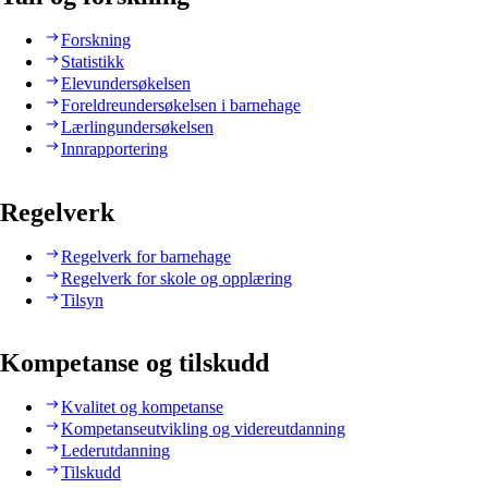
Forskning
Statistikk
Elevundersøkelsen
Foreldreundersøkelsen i barnehage
Lærlingundersøkelsen
Innrapportering
Regelverk
Regelverk for barnehage
Regelverk for skole og opplæring
Tilsyn
Kompetanse og tilskudd
Kvalitet og kompetanse
Kompetanseutvikling og videreutdanning
Lederutdanning
Tilskudd