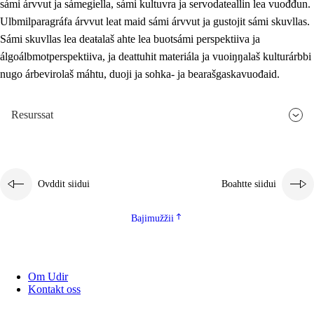
sámi árvvut ja sámegiella, sámi kultuvra ja servodateallin lea vuođđun.
Ulbmilparagráfa árvvut leat maid sámi árvvut ja gustojit sámi skuvllas.
Sámi skuvllas lea deaŧalaš ahte lea buotsámi perspektiiva ja
álgoálbmotperspektiiva, ja deattuhit materiála ja vuoiŋŋalaš kulturárbbi
nugo árbevirolaš máhtu, duoji ja sohka- ja bearašgaskavuođaid.
Resurssat
Ovddit siidui
Boahtte siidui
Bajimužžii
Om Udir
Kontakt oss