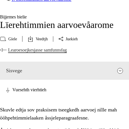
Bijjemes bielie
Lïerehtimmien aarvoevåarome
Gïele
Veedtjh
Juekieh
Learoesoejkesjasse samfunnsfag
Sisvege
Vuesehth vierhtieh
Skuvle edtja sov praksisem tseegkedh aarvoej nïlle mah
ööhpehtimmielaaken åssjeleparagraafesne.