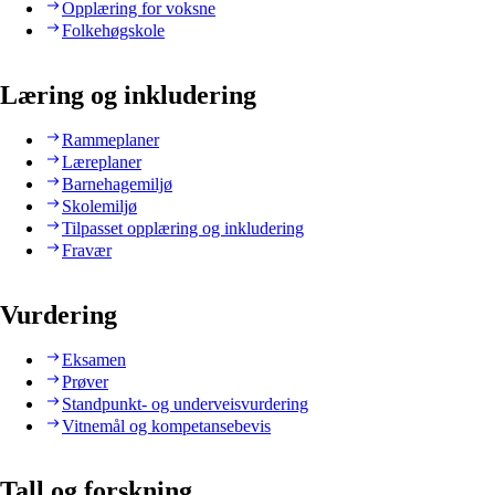
Opplæring for voksne
Folkehøgskole
Læring og inkludering
Rammeplaner
Læreplaner
Barnehagemiljø
Skolemiljø
Tilpasset opplæring og inkludering
Fravær
Vurdering
Eksamen
Prøver
Standpunkt- og underveisvurdering
Vitnemål og kompetansebevis
Tall og forskning