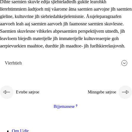
Dïhte saemien skuvle edtja sjïehteladtedh guktie learohkh
lïerehtimmiem åadtjoeh mij våarome åtna saemien aarvojne jïh saemien
gïeline, kultuvrine jïh siebriedahkejielemisnie. Åssjeleparagraafen
aarvoeh leah aaj saemien aarvoeh jïh faamosne saemien skuvlesne.
Saemien skuvlesne vihkeles abpesaemien perspektijvem utnedh, jïh
leavloem bïejedh materijelle jïh immaterijelle kultuvreaerpie goh
aerpievuekien maahtoe, duedtie jïh maadtoe- jïh fuelhkierelasjovnh.
Vierhtieh
Evtebe sæjroe
Minngebe sæjroe
Bijjemassese
Om Udir