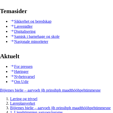
Temasider
Sikkerhet og beredskap
Læremidler
Digitalisering
Samisk i barnehage og skole
Nasjonale minoriteter
Aktuelt
For pressen
Høringer
Nyhetsvarsel
Om Udir
Bijjemes bielie – aarvoeh jïh prinsihph maadthööhpehtimmesne
Læring og trivsel
Læreplanverket
Bijjemes bielie – aarvoeh jïh prinsihph maadthööhpehtimmesne
1. Lïerehtimmien aarvoevåarome