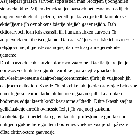
Åssjeleparagraafen aarvoeh soptsestieh mah Nöörjem tjöönghkieh
siebriedahkine. Mijjen demokratijen aarvoeh betnesne mah edtjieh
mijjiem viehkiehtidh jieledh, lïeredh jïh laavenjostedh komplekse
1.
Lïerehtimmien aarvoevåarome
ektietïjjesne jïh ovnohkens båetije biejjieh gaavnesjidh. Dah
ektieaarvoeh leah kristegassjh jïh humanistihken aarvoen jïh
1.1
Almetjeaarvoe
aerpievuekien nïlle tseegkeme. Dah aaj vååjnesasse båetieh ovmessie
1.2
Identiteete jïh kulturellen gellievoete
religijovnine jïh jieledevuajnojne, dah leah aaj almetjereaktide
tjatneme.
1.3
Laejhtehks ussjedimmie jïh etihkeles vuajnoe
Daah aarvoeh leah skuvlen dorjesen våarome. Daejtie tjuara jielije
1.4
Skaepiedimmievoeteaavoe, eadtjohkevoete jïh
dorjesovvedh jïh fïere guhte learohke tjuara dejtie guarkedh
goerehtimmievæljoe
skuvleektievoetesne daajroebeagkoehtimmien tjïrrh jïh vuajnoeh jïh
daajroem evtiedidh. Skuvle jïh lohkehtæjjah tjuerieh aarvojde betnesne
1.5
Eatnemem krööhkestidh jïh byjresegoerkesevoete
utnedh gosse learoehkidie jïh hïejmem gaavnesjidh. Learohken
1.6
Demokratije jïh meatanårrome
bööremes edtja iktesth krööhkestamme sjïdtedh. Dïhte iktesth sæjhta
gellielaaketje årrodh ovmessie ïedtji jïh vuajnoej gaskem.
Lohkehtæjjah tjuerieh dan gaavhtan dej profesjonelle goerkesem
nuhtjedh guktie fïere guhtem bööremes vuekine vaarjelidh gåessie
dïhte ektievoetem gaavnesje.