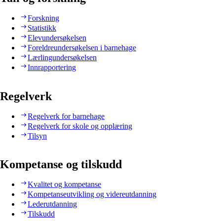
Forskning
Statistikk
Elevundersøkelsen
Foreldreundersøkelsen i barnehage
Lærlingundersøkelsen
Innrapportering
Regelverk
Regelverk for barnehage
Regelverk for skole og opplæring
Tilsyn
Kompetanse og tilskudd
Kvalitet og kompetanse
Kompetanseutvikling og videreutdanning
Lederutdanning
Tilskudd