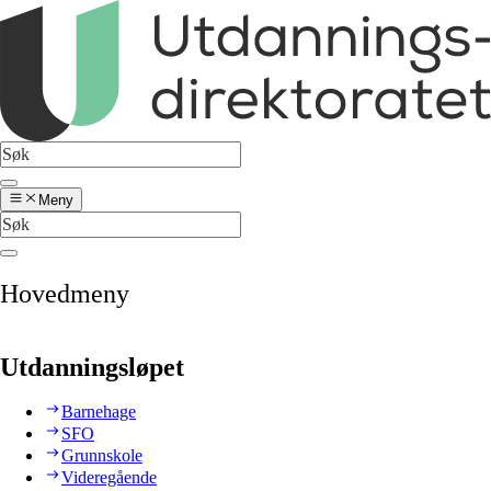
Meny
Hovedmeny
Utdanningsløpet
Barnehage
SFO
Grunnskole
Videregående