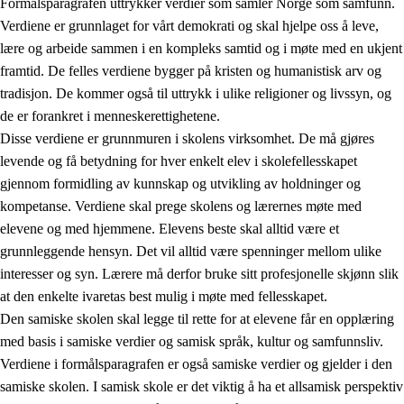
Formålsparagrafen uttrykker verdier som samler Norge som samfunn.
Verdiene er grunnlaget for vårt demokrati og skal hjelpe oss å leve,
lære og arbeide sammen i en kompleks samtid og i møte med en ukjent
1.
Opplæringens verdigrunnlag
framtid. De felles verdiene bygger på kristen og humanistisk arv og
tradisjon. De kommer også til uttrykk i ulike religioner og livssyn, og
1.1
Menneskeverdet
de er forankret i menneskerettighetene.
1.2
Identitet og kulturelt mangfold
Disse verdiene er grunnmuren i skolens virksomhet. De må gjøres
levende og få betydning for hver enkelt elev i skolefellesskapet
1.3
Kritisk tenkning og etisk bevissthet
gjennom formidling av kunnskap og utvikling av holdninger og
1.4
Skaperglede, engasjement og utforskertrang
kompetanse. Verdiene skal prege skolens og lærernes møte med
elevene og med hjemmene. Elevens beste skal alltid være et
1.5
Respekt for naturen og miljøbevissthet
grunnleggende hensyn. Det vil alltid være spenninger mellom ulike
1.6
Demokrati og medvirkning
interesser og syn. Lærere må derfor bruke sitt profesjonelle skjønn slik
at den enkelte ivaretas best mulig i møte med fellesskapet.
Den samiske skolen skal legge til rette for at elevene får en opplæring
med basis i samiske verdier og samisk språk, kultur og samfunnsliv.
Verdiene i formålsparagrafen er også samiske verdier og gjelder i den
samiske skolen. I samisk skole er det viktig å ha et allsamisk perspektiv