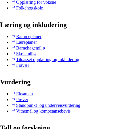
Opplæring for voksne
Folkehøgskole
Læring og inkludering
Rammeplaner
Læreplaner
Barnehagemiljø
Skolemiljø
Tilpasset opplæring og inkludering
Fravær
Vurdering
Eksamen
Prøver
Standpunkt- og underveisvurdering
Vitnemål og kompetansebevis
Tall og forskning