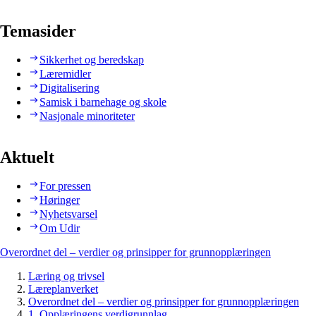
Temasider
Sikkerhet og beredskap
Læremidler
Digitalisering
Samisk i barnehage og skole
Nasjonale minoriteter
Aktuelt
For pressen
Høringer
Nyhetsvarsel
Om Udir
Overordnet del – verdier og prinsipper for grunnopplæringen
Læring og trivsel
Læreplanverket
Overordnet del – verdier og prinsipper for grunnopplæringen
1. Opplæringens verdigrunnlag