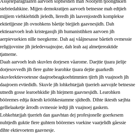
Åssjeleparagraafen aarvoeh soptsestieh mah Nöörjem tjöönghkieh
siebriedahkine. Mijjen demokratijen aarvoeh betnesne mah edtjieh
mijjiem viehkiehtidh jieledh, lïeredh jïh laavenjostedh komplekse
1.
Lïerehtimmien aarvoevåarome
ektietïjjesne jïh ovnohkens båetije biejjieh gaavnesjidh. Dah
ektieaarvoeh leah kristegassjh jïh humanistihken aarvoen jïh
1.1
Almetjeaarvoe
aerpievuekien nïlle tseegkeme. Dah aaj vååjnesasse båetieh ovmessie
1.2
Identiteete jïh kulturellen gellievoete
religijovnine jïh jieledevuajnojne, dah leah aaj almetjereaktide
tjatneme.
1.3
Laejhtehks ussjedimmie jïh etihkeles vuajnoe
Daah aarvoeh leah skuvlen dorjesen våarome. Daejtie tjuara jielije
1.4
Skaepiedimmievoeteaavoe, eadtjohkevoete jïh
dorjesovvedh jïh fïere guhte learohke tjuara dejtie guarkedh
goerehtimmievæljoe
skuvleektievoetesne daajroebeagkoehtimmien tjïrrh jïh vuajnoeh jïh
daajroem evtiedidh. Skuvle jïh lohkehtæjjah tjuerieh aarvojde betnesne
1.5
Eatnemem krööhkestidh jïh byjresegoerkesevoete
utnedh gosse learoehkidie jïh hïejmem gaavnesjidh. Learohken
1.6
Demokratije jïh meatanårrome
bööremes edtja iktesth krööhkestamme sjïdtedh. Dïhte iktesth sæjhta
gellielaaketje årrodh ovmessie ïedtji jïh vuajnoej gaskem.
Lohkehtæjjah tjuerieh dan gaavhtan dej profesjonelle goerkesem
nuhtjedh guktie fïere guhtem bööremes vuekine vaarjelidh gåessie
dïhte ektievoetem gaavnesje.