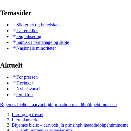
Temasider
Sikkerhet og beredskap
Læremidler
Digitalisering
Samisk i barnehage og skole
Nasjonale minoriteter
Aktuelt
For pressen
Høringer
Nyhetsvarsel
Om Udir
Bijjemes bielie – aarvoeh jïh prinsihph maadthööhpehtimmesne
Læring og trivsel
Læreplanverket
Bijjemes bielie – aarvoeh jïh prinsihph maadthööhpehtimmesne
1. Lïerehtimmien aarvoevåarome