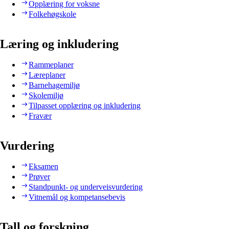
Opplæring for voksne
Folkehøgskole
Læring og inkludering
Rammeplaner
Læreplaner
Barnehagemiljø
Skolemiljø
Tilpasset opplæring og inkludering
Fravær
Vurdering
Eksamen
Prøver
Standpunkt- og underveisvurdering
Vitnemål og kompetansebevis
Tall og forskning