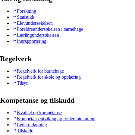
Forskning
Statistikk
Elevundersøkelsen
Foreldreundersøkelsen i barnehage
Lærlingundersøkelsen
Innrapportering
Regelverk
Regelverk for barnehage
Regelverk for skole og opplæring
Tilsyn
Kompetanse og tilskudd
Kvalitet og kompetanse
Kompetanseutvikling og videreutdanning
Lederutdanning
Tilskudd