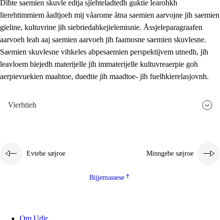
Dïhte saemien skuvle edtja sjïehteladtedh guktie learohkh
lïerehtimmiem åadtjoeh mij våarome åtna saemien aarvojne jïh saemien
gïeline, kultuvrine jïh siebriedahkejielemisnie. Åssjeleparagraafen
aarvoeh leah aaj saemien aarvoeh jïh faamosne saemien skuvlesne.
Saemien skuvlesne vihkeles abpesaemien perspektijvem utnedh, jïh
leavloem bïejedh materijelle jïh immaterijelle kultuvreaerpie goh
aerpievuekien maahtoe, duedtie jïh maadtoe- jïh fuelhkierelasjovnh.
Vierhtieh
Evtebe sæjroe
Minngebe sæjroe
Bijjemassese
Om Udir