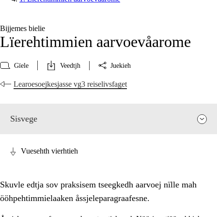
Bijjemes bielie
Lïerehtimmien aarvoevåarome
Gïele
Veedtjh
Juekieh
Learoesoejkesjasse vg3 reiselivsfaget
Sisvege
Vuesehth vierhtieh
Skuvle edtja sov praksisem tseegkedh aarvoej nïlle mah
ööhpehtimmielaaken åssjeleparagraafesne.