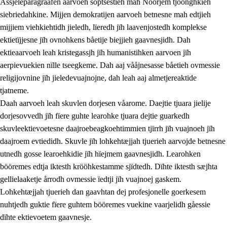
Åssjeleparagraafen aarvoeh soptsestieh mah Nöörjem tjöönghkieh
siebriedahkine. Mijjen demokratijen aarvoeh betnesne mah edtjieh
mijjiem viehkiehtidh jieledh, lïeredh jïh laavenjostedh komplekse
1.
Lïerehtimmien aarvoevåarome
ektietïjjesne jïh ovnohkens båetije biejjieh gaavnesjidh. Dah
ektieaarvoeh leah kristegassjh jïh humanistihken aarvoen jïh
1.1
Almetjeaarvoe
aerpievuekien nïlle tseegkeme. Dah aaj vååjnesasse båetieh ovmessie
1.2
Identiteete jïh kulturellen gellievoete
religijovnine jïh jieledevuajnojne, dah leah aaj almetjereaktide
tjatneme.
1.3
Laejhtehks ussjedimmie jïh etihkeles vuajnoe
Daah aarvoeh leah skuvlen dorjesen våarome. Daejtie tjuara jielije
1.4
Skaepiedimmievoeteaavoe, eadtjohkevoete jïh
dorjesovvedh jïh fïere guhte learohke tjuara dejtie guarkedh
goerehtimmievæljoe
skuvleektievoetesne daajroebeagkoehtimmien tjïrrh jïh vuajnoeh jïh
daajroem evtiedidh. Skuvle jïh lohkehtæjjah tjuerieh aarvojde betnesne
1.5
Eatnemem krööhkestidh jïh byjresegoerkesevoete
utnedh gosse learoehkidie jïh hïejmem gaavnesjidh. Learohken
1.6
Demokratije jïh meatanårrome
bööremes edtja iktesth krööhkestamme sjïdtedh. Dïhte iktesth sæjhta
gellielaaketje årrodh ovmessie ïedtji jïh vuajnoej gaskem.
Lohkehtæjjah tjuerieh dan gaavhtan dej profesjonelle goerkesem
nuhtjedh guktie fïere guhtem bööremes vuekine vaarjelidh gåessie
dïhte ektievoetem gaavnesje.