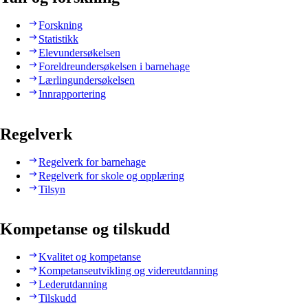
Forskning
Statistikk
Elevundersøkelsen
Foreldreundersøkelsen i barnehage
Lærlingundersøkelsen
Innrapportering
Regelverk
Regelverk for barnehage
Regelverk for skole og opplæring
Tilsyn
Kompetanse og tilskudd
Kvalitet og kompetanse
Kompetanseutvikling og videreutdanning
Lederutdanning
Tilskudd