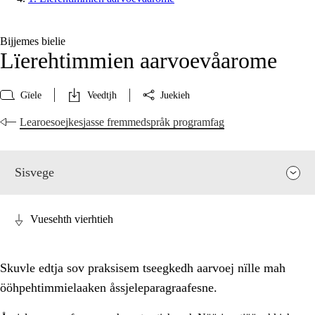
Bijjemes bielie
Lïerehtimmien aarvoevåarome
Gïele
Veedtjh
Juekieh
Learoesoejkesjasse fremmedspråk programfag
Sisvege
Vuesehth vierhtieh
Skuvle edtja sov praksisem tseegkedh aarvoej nïlle mah
ööhpehtimmielaaken åssjeleparagraafesne.