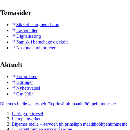
Temasider
Sikkerhet og beredskap
Læremidler
Digitalisering
Samisk i barnehage og skole
Nasjonale minoriteter
Aktuelt
For pressen
Høringer
Nyhetsvarsel
Om Udir
Bijjemes bielie – aarvoeh jïh prinsihph maadthööhpehtimmesne
Læring og trivsel
Læreplanverket
Bijjemes bielie – aarvoeh jïh prinsihph maadthööhpehtimmesne
1. Lïerehtimmien aarvoevåarome