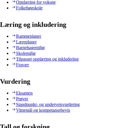
Opplæring for voksne
Folkehøgskole
Læring og inkludering
Rammeplaner
Læreplaner
Barnehagemiljø
Skolemiljø
Tilpasset opplæring og inkludering
Fravær
Vurdering
Eksamen
Prøver
Standpunkt- og underveisvurdering
Vitnemål og kompetansebevis
Tall og forskning