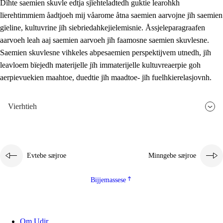
Dïhte saemien skuvle edtja sjïehteladtedh guktie learohkh
lïerehtimmiem åadtjoeh mij våarome åtna saemien aarvojne jïh saemien
gïeline, kultuvrine jïh siebriedahkejielemisnie. Åssjeleparagraafen
aarvoeh leah aaj saemien aarvoeh jïh faamosne saemien skuvlesne.
Saemien skuvlesne vihkeles abpesaemien perspektijvem utnedh, jïh
leavloem bïejedh materijelle jïh immaterijelle kultuvreaerpie goh
aerpievuekien maahtoe, duedtie jïh maadtoe- jïh fuelhkierelasjovnh.
Vierhtieh
Evtebe sæjroe
Minngebe sæjroe
Bijjemassese
Om Udir