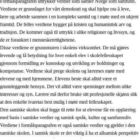
Formålsparagrafen uttrykker verdier som samler Norge som samfunn.
Verdiene er grunnlaget for vårt demokrati og skal hjelpe oss å leve,
lære og arbeide sammen i en kompleks samtid og i møte med en ukjent
1.
Opplæringens verdigrunnlag
framtid. De felles verdiene bygger på kristen og humanistisk arv og
tradisjon. De kommer også til uttrykk i ulike religioner og livssyn, og
1.1
Menneskeverdet
de er forankret i menneskerettighetene.
1.2
Identitet og kulturelt mangfold
Disse verdiene er grunnmuren i skolens virksomhet. De må gjøres
levende og få betydning for hver enkelt elev i skolefellesskapet
1.3
Kritisk tenkning og etisk bevissthet
gjennom formidling av kunnskap og utvikling av holdninger og
1.4
Skaperglede, engasjement og utforskertrang
kompetanse. Verdiene skal prege skolens og lærernes møte med
elevene og med hjemmene. Elevens beste skal alltid være et
1.5
Respekt for naturen og miljøbevissthet
grunnleggende hensyn. Det vil alltid være spenninger mellom ulike
1.6
Demokrati og medvirkning
interesser og syn. Lærere må derfor bruke sitt profesjonelle skjønn slik
at den enkelte ivaretas best mulig i møte med fellesskapet.
Den samiske skolen skal legge til rette for at elevene får en opplæring
med basis i samiske verdier og samisk språk, kultur og samfunnsliv.
Verdiene i formålsparagrafen er også samiske verdier og gjelder i den
samiske skolen. I samisk skole er det viktig å ha et allsamisk perspektiv