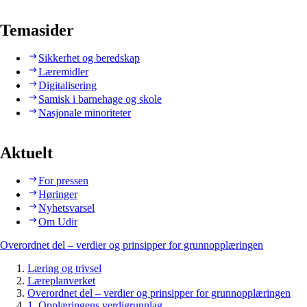
Temasider
Sikkerhet og beredskap
Læremidler
Digitalisering
Samisk i barnehage og skole
Nasjonale minoriteter
Aktuelt
For pressen
Høringer
Nyhetsvarsel
Om Udir
Overordnet del – verdier og prinsipper for grunnopplæringen
Læring og trivsel
Læreplanverket
Overordnet del – verdier og prinsipper for grunnopplæringen
1. Opplæringens verdigrunnlag