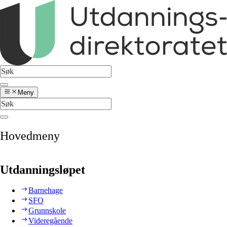
Meny
Hovedmeny
Utdanningsløpet
Barnehage
SFO
Grunnskole
Videregående