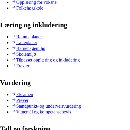
Opplæring for voksne
Folkehøgskole
Læring og inkludering
Rammeplaner
Læreplaner
Barnehagemiljø
Skolemiljø
Tilpasset opplæring og inkludering
Fravær
Vurdering
Eksamen
Prøver
Standpunkt- og underveisvurdering
Vitnemål og kompetansebevis
Tall og forskning