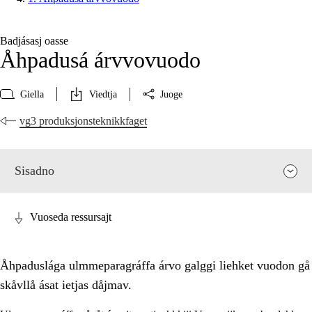
Badjásasj oasse
Åhpadusá árvvovuodo
Giella
Viedtja
Juoge
vg3 produksjonsteknikkfaget
Sisadno
Vuoseda ressursajt
Åhpaduslága ulmmeparagráffa árvo galggi liehket vuodon gå
skåvllå ásat ietjas dåjmav.