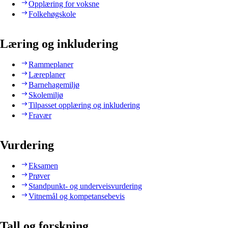
Opplæring for voksne
Folkehøgskole
Læring og inkludering
Rammeplaner
Læreplaner
Barnehagemiljø
Skolemiljø
Tilpasset opplæring og inkludering
Fravær
Vurdering
Eksamen
Prøver
Standpunkt- og underveisvurdering
Vitnemål og kompetansebevis
Tall og forskning