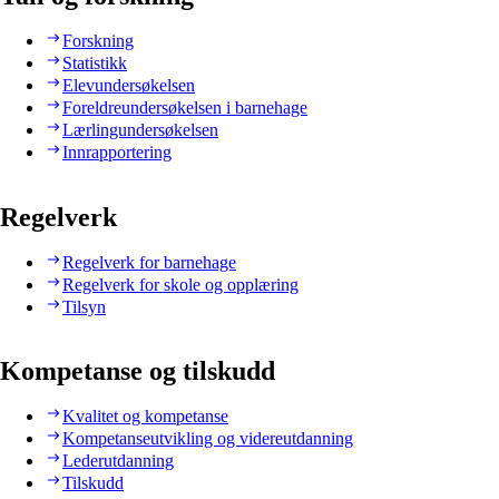
Forskning
Statistikk
Elevundersøkelsen
Foreldreundersøkelsen i barnehage
Lærlingundersøkelsen
Innrapportering
Regelverk
Regelverk for barnehage
Regelverk for skole og opplæring
Tilsyn
Kompetanse og tilskudd
Kvalitet og kompetanse
Kompetanseutvikling og videreutdanning
Lederutdanning
Tilskudd