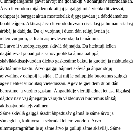
Ulmmeparagráffa gåvåt árvojt ma tjoahkkiji Vuonarijkav sebrudahkan.
Árvo li vuodon mijá demokratijjaj ja galggi mijá viehkedit viessot,
oahppat ja barggat aktan moattebelak ájggegávdan ja dåbddåmahtes
1.
Åhpadusá árvvovuodo
boahtteájgen. Aktisasj árvo li vuododuvvam risstalasj ja humanisstalasj
árbbáj ja dábijda. Da aj vuojnnuji duon dán religijåvnån ja
1.1
Almasjárvvo
iellemvuojnon, ja li almasjrievtesvuodajda tjanádum.
1.2
Identitiehtta ja kultuvralasj moattevuohta
Dá árvo li vuodogierggen skåvlå dåjmajda. Dá hæhttuji iellen
dagáduvvat ja oadtjot sisanov juohkka ájnna oahppáj
1.3
Lájttális ájádallam ja estetihkalasj diedulasjvuohta
skåvllåaktisasjvuodan diehto gaskostime baktu ja guottoj ja máhtudagá
1.4
Dahkamávvo, berustibme ja diehtemvájnogisvuohta
åvddånime baktu. Árvo galggi bájnnet skåvlå ja åhpadiddjij
æjvvalimev oahppij ja sijdaj. Dat mij le oahppijda buoremus galggá
1.5
Vieledus luonnduj ja birásdiedulasjvuohta
agev liehket vuodulasj vieledussan. Agev le gielldem duon dán
1.6
Demokratijja ja oassálasstem
berustime ja vuojno gaskan. Åhpadiddje vierttiji adnet ietjasa fágalasj
dájdov nav vaj ájnegattja várajda váldeduvvi buoremus láhkáj
aktisasjvuoda æjvvalimen.
Sáme skåvllå galggá ásadit åhpadusáv gånnå le sáme árvo ja
sámegiella, kultuvrra ja sebrudakiellem vuodon. Árvo
ulmmeparagráffan le aj sáme árvo ja gulluji sáme skåvllåj. Sáme