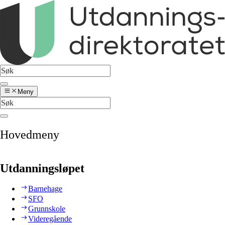
Meny
Hovedmeny
Utdanningsløpet
Barnehage
SFO
Grunnskole
Videregående