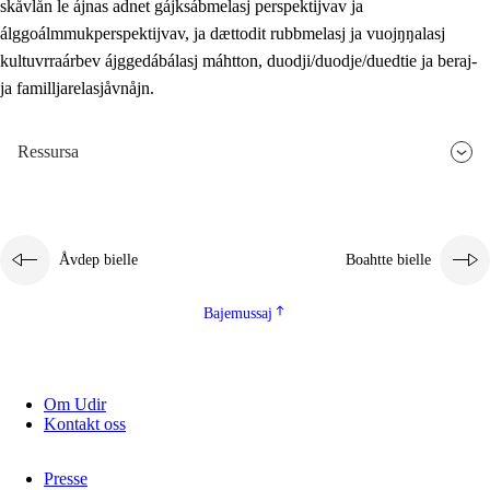
skåvlån le ájnas adnet gájksábmelasj perspektijvav ja
álggoálmmukperspektijvav, ja dættodit rubbmelasj ja vuojŋŋalasj
kultuvrraárbev ájggedábálasj máhtton, duodji/duodje/duedtie ja beraj-
ja familljarelasjåvnåjn.
Ressursa
Åvdep bielle
Boahtte bielle
Bajemussaj
Om Udir
Kontakt oss
Presse