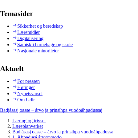
Temasider
Sikkerhet og beredskap
Læremidler
Digitalisering
Samisk i barnehage og skole
Nasjonale minoriteter
Aktuelt
For pressen
Høringer
Nyhetsvarsel
Om Udir
Badjásasj oasse – árvo ja prinsihpa vuodoåhpadussaj
Læring og trivsel
Læreplanverket
Badjásasj oasse – árvo ja prinsihpa vuodoåhpadussaj
1. Åhpadusá árvvovuodo