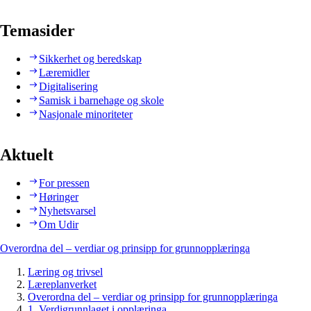
Temasider
Sikkerhet og beredskap
Læremidler
Digitalisering
Samisk i barnehage og skole
Nasjonale minoriteter
Aktuelt
For pressen
Høringer
Nyhetsvarsel
Om Udir
Overordna del – verdiar og prinsipp for grunnopplæringa
Læring og trivsel
Læreplanverket
Overordna del – verdiar og prinsipp for grunnopplæringa
1. Verdigrunnlaget i opplæringa