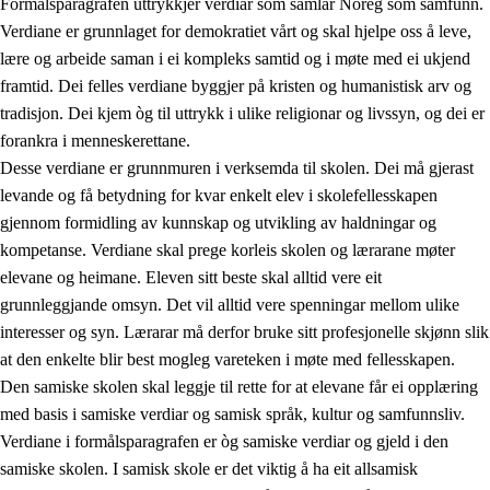
Formålsparagrafen uttrykkjer verdiar som samlar Noreg som samfunn.
Verdiane er grunnlaget for demokratiet vårt og skal hjelpe oss å leve,
lære og arbeide saman i ei kompleks samtid og i møte med ei ukjend
1.
Verdigrunnlaget i opplæringa
framtid. Dei felles verdiane byggjer på kristen og humanistisk arv og
tradisjon. Dei kjem òg til uttrykk i ulike religionar og livssyn, og dei er
1.1
Menneskeverdet
forankra i menneskerettane.
1.2
Identitet og kulturelt mangfald
Desse verdiane er grunnmuren i verksemda til skolen. Dei må gjerast
levande og få betydning for kvar enkelt elev i skolefellesskapen
1.3
Kritisk tenking og etisk bevisstheit
gjennom formidling av kunnskap og utvikling av haldningar og
1.4
Skaparglede, engasjement og utforskartrong
kompetanse. Verdiane skal prege korleis skolen og lærarane møter
elevane og heimane. Eleven sitt beste skal alltid vere eit
1.5
Respekt for naturen og miljøbevisstheit
grunnleggjande omsyn. Det vil alltid vere spenningar mellom ulike
1.6
Demokrati og medverknad
interesser og syn. Lærarar må derfor bruke sitt profesjonelle skjønn slik
at den enkelte blir best mogleg vareteken i møte med fellesskapen.
Den samiske skolen skal leggje til rette for at elevane får ei opplæring
med basis i samiske verdiar og samisk språk, kultur og samfunnsliv.
Verdiane i formålsparagrafen er òg samiske verdiar og gjeld i den
samiske skolen. I samisk skole er det viktig å ha eit allsamisk