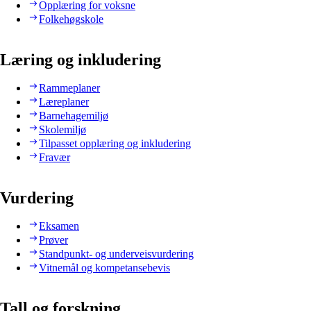
Opplæring for voksne
Folkehøgskole
Læring og inkludering
Rammeplaner
Læreplaner
Barnehagemiljø
Skolemiljø
Tilpasset opplæring og inkludering
Fravær
Vurdering
Eksamen
Prøver
Standpunkt- og underveisvurdering
Vitnemål og kompetansebevis
Tall og forskning