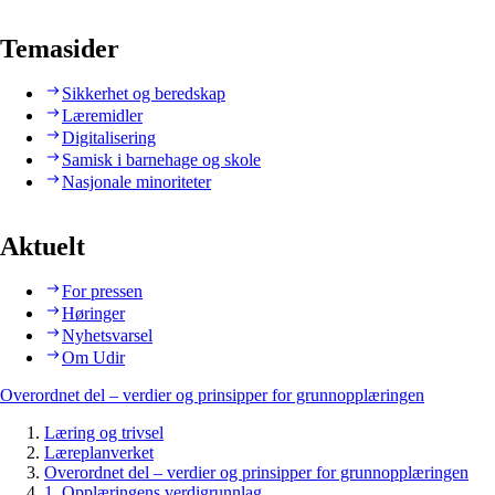
Temasider
Sikkerhet og beredskap
Læremidler
Digitalisering
Samisk i barnehage og skole
Nasjonale minoriteter
Aktuelt
For pressen
Høringer
Nyhetsvarsel
Om Udir
Overordnet del – verdier og prinsipper for grunnopplæringen
Læring og trivsel
Læreplanverket
Overordnet del – verdier og prinsipper for grunnopplæringen
1. Opplæringens verdigrunnlag