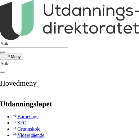
Meny
Hovedmeny
Utdanningsløpet
Barnehage
SFO
Grunnskole
Videregående