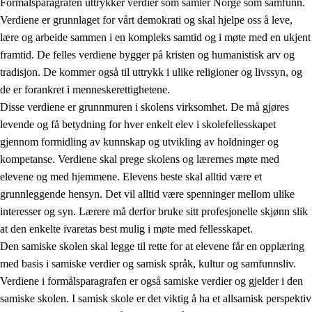
Formålsparagrafen uttrykker verdier som samler Norge som samfunn.
Verdiene er grunnlaget for vårt demokrati og skal hjelpe oss å leve,
lære og arbeide sammen i en kompleks samtid og i møte med en ukjent
1.
Opplæringens verdigrunnlag
framtid. De felles verdiene bygger på kristen og humanistisk arv og
tradisjon. De kommer også til uttrykk i ulike religioner og livssyn, og
1.1
Menneskeverdet
de er forankret i menneskerettighetene.
1.2
Identitet og kulturelt mangfold
Disse verdiene er grunnmuren i skolens virksomhet. De må gjøres
levende og få betydning for hver enkelt elev i skolefellesskapet
1.3
Kritisk tenkning og etisk bevissthet
gjennom formidling av kunnskap og utvikling av holdninger og
1.4
Skaperglede, engasjement og utforskertrang
kompetanse. Verdiene skal prege skolens og lærernes møte med
elevene og med hjemmene. Elevens beste skal alltid være et
1.5
Respekt for naturen og miljøbevissthet
grunnleggende hensyn. Det vil alltid være spenninger mellom ulike
1.6
Demokrati og medvirkning
interesser og syn. Lærere må derfor bruke sitt profesjonelle skjønn slik
at den enkelte ivaretas best mulig i møte med fellesskapet.
Den samiske skolen skal legge til rette for at elevene får en opplæring
med basis i samiske verdier og samisk språk, kultur og samfunnsliv.
Verdiene i formålsparagrafen er også samiske verdier og gjelder i den
samiske skolen. I samisk skole er det viktig å ha et allsamisk perspektiv