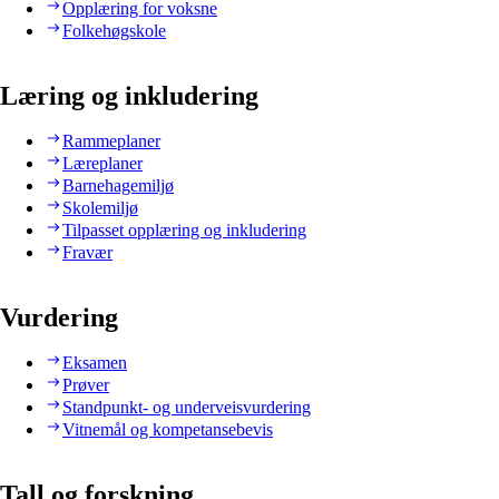
Opplæring for voksne
Folkehøgskole
Læring og inkludering
Rammeplaner
Læreplaner
Barnehagemiljø
Skolemiljø
Tilpasset opplæring og inkludering
Fravær
Vurdering
Eksamen
Prøver
Standpunkt- og underveisvurdering
Vitnemål og kompetansebevis
Tall og forskning