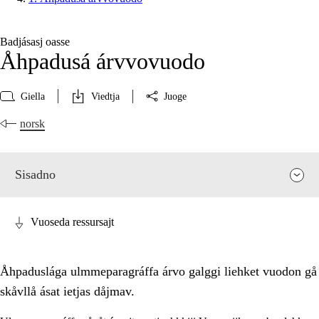
Badjásasj oasse
Åhpadusá árvvovuodo
Giella
Viedtja
Juoge
norsk
Sisadno
Vuoseda ressursajt
Åhpaduslága ulmmeparagráffa árvo galggi liehket vuodon gå
skåvllå ásat ietjas dåjmav.