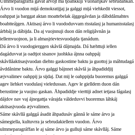
Ulmmeparagráffa gåvåt árvojt ma tjoahkkiji Vuonarijkav sebrudahkan.
Árvo li vuodon mijá demokratijjaj ja galggi mijá viehkedit viessot,
oahppat ja barggat aktan moattebelak ájggegávdan ja dåbddåmahtes
1.
Åhpadusá árvvovuodo
boahtteájgen. Aktisasj árvo li vuododuvvam risstalasj ja humanisstalasj
árbbáj ja dábijda. Da aj vuojnnuji duon dán religijåvnån ja
1.1
Almasjárvvo
iellemvuojnon, ja li almasjrievtesvuodajda tjanádum.
1.2
Identitiehtta ja kultuvralasj moattevuohta
Dá árvo li vuodogierggen skåvlå dåjmajda. Dá hæhttuji iellen
dagáduvvat ja oadtjot sisanov juohkka ájnna oahppáj
1.3
Lájttális ájádallam ja estetihkalasj diedulasjvuohta
skåvllåaktisasjvuodan diehto gaskostime baktu ja guottoj ja máhtudagá
1.4
Dahkamávvo, berustibme ja diehtemvájnogisvuohta
åvddånime baktu. Árvo galggi bájnnet skåvlå ja åhpadiddjij
æjvvalimev oahppij ja sijdaj. Dat mij le oahppijda buoremus galggá
1.5
Vieledus luonnduj ja birásdiedulasjvuohta
agev liehket vuodulasj vieledussan. Agev le gielldem duon dán
1.6
Demokratijja ja oassálasstem
berustime ja vuojno gaskan. Åhpadiddje vierttiji adnet ietjasa fágalasj
dájdov nav vaj ájnegattja várajda váldeduvvi buoremus láhkáj
aktisasjvuoda æjvvalimen.
Sáme skåvllå galggá ásadit åhpadusáv gånnå le sáme árvo ja
sámegiella, kultuvrra ja sebrudakiellem vuodon. Árvo
ulmmeparagráffan le aj sáme árvo ja gulluji sáme skåvllåj. Sáme