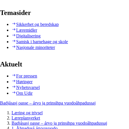
Temasider
Sikkerhet og beredskap
Læremidler
Digitalisering
Samisk i barnehage og skole
Nasjonale minoriteter
Aktuelt
For pressen
Høringer
Nyhetsvarsel
Om Udir
Badjásasj oasse – árvo ja prinsihpa vuodoåhpadussaj
Læring og trivsel
Læreplanverket
Badjásasj oasse – árvo ja prinsihpa vuodoåhpadussaj
1. Åhpadusá árvvovuodo