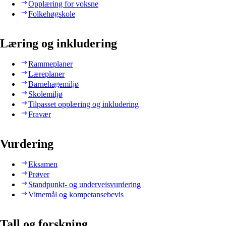
Opplæring for voksne
Folkehøgskole
Læring og inkludering
Rammeplaner
Læreplaner
Barnehagemiljø
Skolemiljø
Tilpasset opplæring og inkludering
Fravær
Vurdering
Eksamen
Prøver
Standpunkt- og underveisvurdering
Vitnemål og kompetansebevis
Tall og forskning