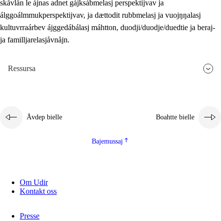
skåvlån le ájnas adnet gájksábmelasj perspektijvav ja
álggoálmmukperspektijvav, ja dættodit rubbmelasj ja vuojŋŋalasj
kultuvrraárbev ájggedábálasj máhtton, duodji/duodje/duedtie ja beraj-
ja familljarelasjåvnåjn.
Ressursa
Åvdep bielle
Boahtte bielle
Bajemussaj
Om Udir
Kontakt oss
Presse