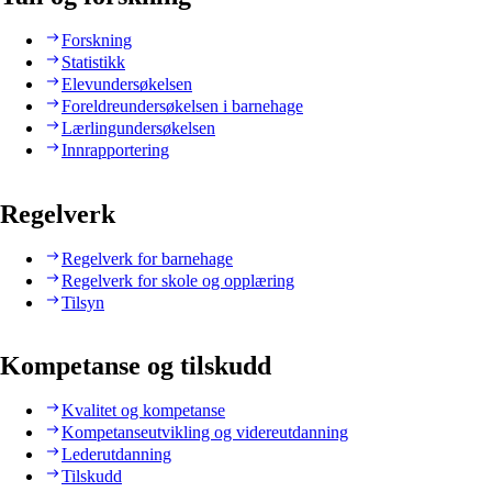
Forskning
Statistikk
Elevundersøkelsen
Foreldreundersøkelsen i barnehage
Lærlingundersøkelsen
Innrapportering
Regelverk
Regelverk for barnehage
Regelverk for skole og opplæring
Tilsyn
Kompetanse og tilskudd
Kvalitet og kompetanse
Kompetanseutvikling og videreutdanning
Lederutdanning
Tilskudd