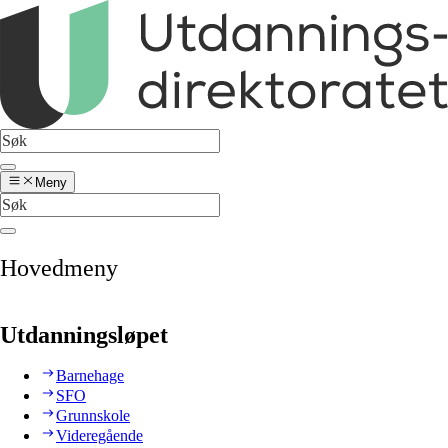
Meny
Hovedmeny
Utdanningsløpet
Barnehage
SFO
Grunnskole
Videregående