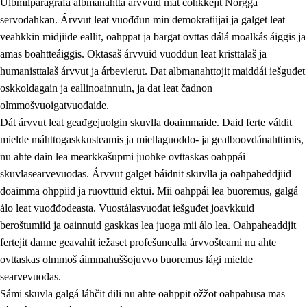
Ulbmilparagráfa albmanahttá árvvuid mat čohkkejit Norgga
servodahkan. Árvvut leat vuođđun min demokratiijai ja galget leat
veahkkin midjiide eallit, oahppat ja bargat ovttas dálá moalkás áiggis ja
1.
Oahpahusa árvovuođđu
amas boahtteáiggis. Oktasaš árvvuid vuođđun leat kristtalaš ja
humanisttalaš árvvut ja árbevierut. Dat albmanahttojit maiddái iešguđet
1.1
Olmmošárvu
oskkoldagain ja eallinoainnuin, ja dat leat čadnon
1.2
Identitehta ja kultuvrralaš girjáivuohta
olmmošvuoigatvuođaide.
Dát árvvut leat geađgejuolgin skuvlla doaimmaide. Daid ferte váldit
1.3
Kritihkalaš jurddašeapmi ja ehtalaš diđolašvuohta
mielde máhttogaskkusteamis ja miellaguoddo- ja gealboovdánahttimis,
1.4
Hutkanillu, beroštupmi ja suokkardanhuovva
nu ahte dain lea mearkkašupmi juohke ovttaskas oahppái
skuvlasearvevuođas. Árvvut galget báidnit skuvlla ja oahpaheddjiid
1.5
Luondduákten ja birasdiđolašvuohta
doaimma ohppiid ja ruovttuid ektui. Mii oahppái lea buoremus, galgá
1.6
Demokratiija ja mielváikkuheapmi
álo leat vuođđodeasta. Vuostálasvuođat iešguđet joavkkuid
beroštumiid ja oainnuid gaskkas lea juoga mii álo lea. Oahpaheaddjit
fertejit danne geavahit iežaset profešunealla árvvošteami nu ahte
ovttaskas olmmoš áimmahuššojuvvo buoremus lági mielde
searvevuođas.
Sámi skuvla galgá láhčit dili nu ahte oahppit ožžot oahpahusa mas