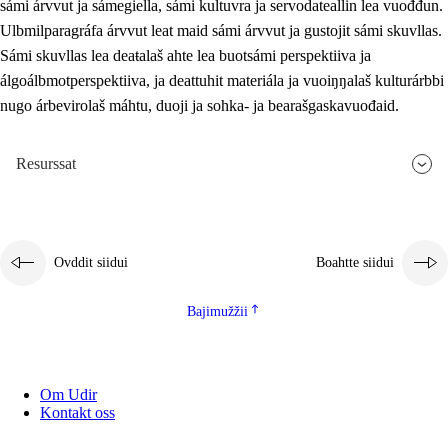
sámi árvvut ja sámegiella, sámi kultuvra ja servodateallin lea vuođđun.
Ulbmilparagráfa árvvut leat maid sámi árvvut ja gustojit sámi skuvllas.
Sámi skuvllas lea deaŧalaš ahte lea buotsámi perspektiiva ja
álgoálbmotperspektiiva, ja deattuhit materiála ja vuoiŋŋalaš kulturárbbi
nugo árbevirolaš máhtu, duoji ja sohka- ja bearašgaskavuođaid.
Resurssat
Ovddit siidui
Boahtte siidui
Bajimužžii
Om Udir
Kontakt oss