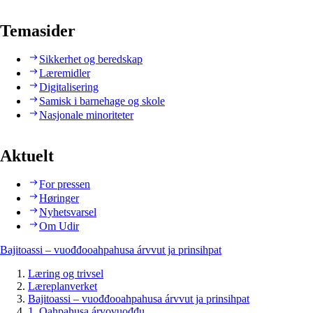
Temasider
Sikkerhet og beredskap
Læremidler
Digitalisering
Samisk i barnehage og skole
Nasjonale minoriteter
Aktuelt
For pressen
Høringer
Nyhetsvarsel
Om Udir
Bajitoassi – vuođđooahpahusa árvvut ja prinsihpat
Læring og trivsel
Læreplanverket
Bajitoassi – vuođđooahpahusa árvvut ja prinsihpat
1. Oahpahusa árvovuođđu