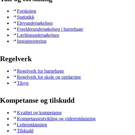
Forskning
Statistikk
Elevundersøkelsen
Foreldreundersøkelsen i barnehage
Lærlingundersøkelsen
Innrapportering
Regelverk
Regelverk for barnehage
Regelverk for skole og opplæring
Tilsyn
Kompetanse og tilskudd
Kvalitet og kompetanse
Kompetanseutvikling og videreutdanning
Lederutdanning
Tilskudd