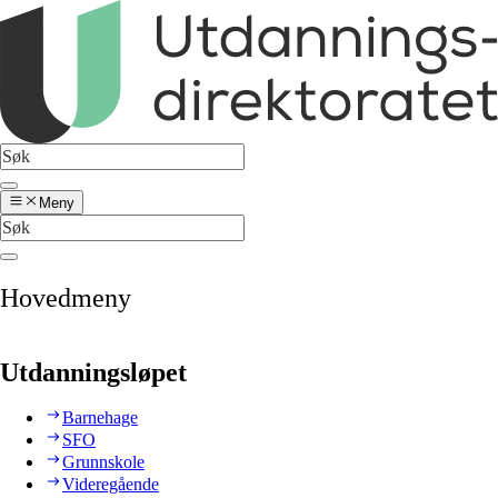
Meny
Hovedmeny
Utdanningsløpet
Barnehage
SFO
Grunnskole
Videregående