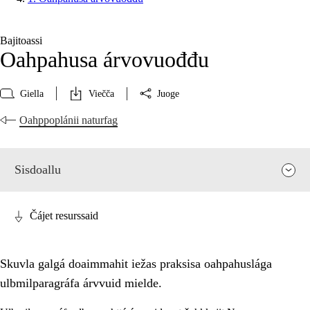
Bajitoassi
Oahpahusa árvovuođđu
Giella
Viečča
Juoge
Oahppoplánii naturfag
Sisdoallu
Čájet resurssaid
Skuvla galgá doaimmahit iežas praksisa oahpahuslága
ulbmilparagráfa árvvuid mielde.