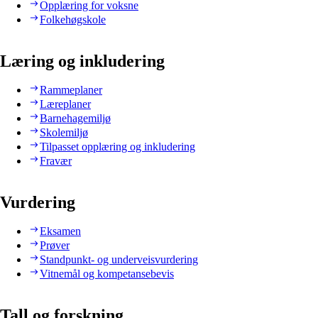
Opplæring for voksne
Folkehøgskole
Læring og inkludering
Rammeplaner
Læreplaner
Barnehagemiljø
Skolemiljø
Tilpasset opplæring og inkludering
Fravær
Vurdering
Eksamen
Prøver
Standpunkt- og underveisvurdering
Vitnemål og kompetansebevis
Tall og forskning