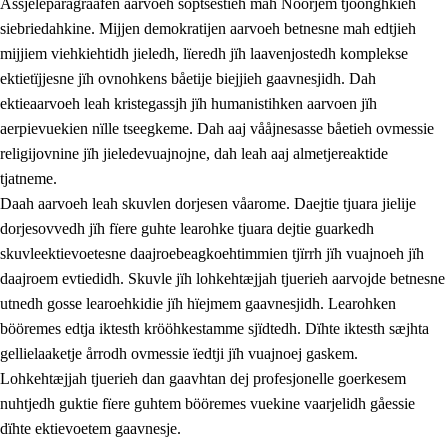
Åssjeleparagraafen aarvoeh soptsestieh mah Nöörjem tjöönghkieh
siebriedahkine. Mijjen demokratijen aarvoeh betnesne mah edtjieh
mijjiem viehkiehtidh jieledh, lïeredh jïh laavenjostedh komplekse
1.
Lïerehtimmien aarvoevåarome
ektietïjjesne jïh ovnohkens båetije biejjieh gaavnesjidh. Dah
ektieaarvoeh leah kristegassjh jïh humanistihken aarvoen jïh
1.1
Almetjeaarvoe
aerpievuekien nïlle tseegkeme. Dah aaj vååjnesasse båetieh ovmessie
1.2
Identiteete jïh kulturellen gellievoete
religijovnine jïh jieledevuajnojne, dah leah aaj almetjereaktide
tjatneme.
1.3
Laejhtehks ussjedimmie jïh etihkeles vuajnoe
Daah aarvoeh leah skuvlen dorjesen våarome. Daejtie tjuara jielije
1.4
Skaepiedimmievoeteaavoe, eadtjohkevoete jïh
dorjesovvedh jïh fïere guhte learohke tjuara dejtie guarkedh
goerehtimmievæljoe
skuvleektievoetesne daajroebeagkoehtimmien tjïrrh jïh vuajnoeh jïh
daajroem evtiedidh. Skuvle jïh lohkehtæjjah tjuerieh aarvojde betnesne
1.5
Eatnemem krööhkestidh jïh byjresegoerkesevoete
utnedh gosse learoehkidie jïh hïejmem gaavnesjidh. Learohken
1.6
Demokratije jïh meatanårrome
bööremes edtja iktesth krööhkestamme sjïdtedh. Dïhte iktesth sæjhta
gellielaaketje årrodh ovmessie ïedtji jïh vuajnoej gaskem.
Lohkehtæjjah tjuerieh dan gaavhtan dej profesjonelle goerkesem
nuhtjedh guktie fïere guhtem bööremes vuekine vaarjelidh gåessie
dïhte ektievoetem gaavnesje.