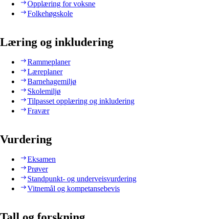
Opplæring for voksne
Folkehøgskole
Læring og inkludering
Rammeplaner
Læreplaner
Barnehagemiljø
Skolemiljø
Tilpasset opplæring og inkludering
Fravær
Vurdering
Eksamen
Prøver
Standpunkt- og underveisvurdering
Vitnemål og kompetansebevis
Tall og forskning