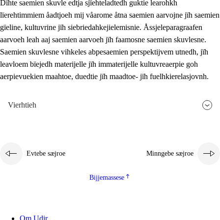
Dïhte saemien skuvle edtja sjïehteladtedh guktie learohkh
lïerehtimmiem åadtjoeh mij våarome åtna saemien aarvojne jïh saemien
gïeline, kultuvrine jïh siebriedahkejielemisnie. Åssjeleparagraafen
aarvoeh leah aaj saemien aarvoeh jïh faamosne saemien skuvlesne.
Saemien skuvlesne vihkeles abpesaemien perspektijvem utnedh, jïh
leavloem bïejedh materijelle jïh immaterijelle kultuvreaerpie goh
aerpievuekien maahtoe, duedtie jïh maadtoe- jïh fuelhkierelasjovnh.
Vierhtieh
Evtebe sæjroe
Minngebe sæjroe
Bijjemassese
Om Udir