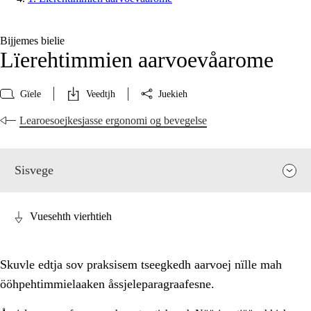
Bijjemes bielie
Lïerehtimmien aarvoevåarome
Gïele
Veedtjh
Juekieh
Learoesoejkesjasse ergonomi og bevegelse
Sisvege
Vuesehth vierhtieh
Skuvle edtja sov praksisem tseegkedh aarvoej nïlle mah
ööhpehtimmielaaken åssjeleparagraafesne.