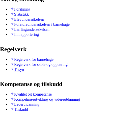
Forskning
Statistikk
Elevundersøkelsen
Foreldreundersøkelsen i barnehage
Lærlingundersøkelsen
Innrapportering
Regelverk
Regelverk for barnehage
Regelverk for skole og opplæring
Tilsyn
Kompetanse og tilskudd
Kvalitet og kompetanse
Kompetanseutvikling og videreutdanning
Lederutdanning
Tilskudd