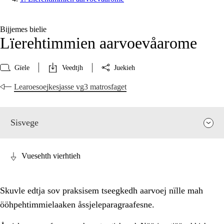
Bijjemes bielie
Lïerehtimmien aarvoevåarome
Gïele
Veedtjh
Juekieh
Learoesoejkesjasse vg3 matrosfaget
Sisvege
Vuesehth vierhtieh
Skuvle edtja sov praksisem tseegkedh aarvoej nïlle mah
ööhpehtimmielaaken åssjeleparagraafesne.