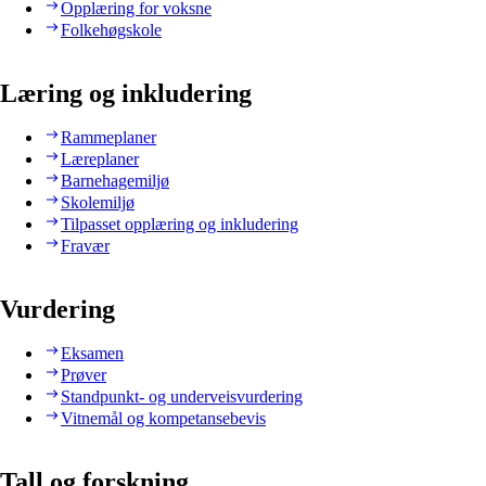
Opplæring for voksne
Folkehøgskole
Læring og inkludering
Rammeplaner
Læreplaner
Barnehagemiljø
Skolemiljø
Tilpasset opplæring og inkludering
Fravær
Vurdering
Eksamen
Prøver
Standpunkt- og underveisvurdering
Vitnemål og kompetansebevis
Tall og forskning