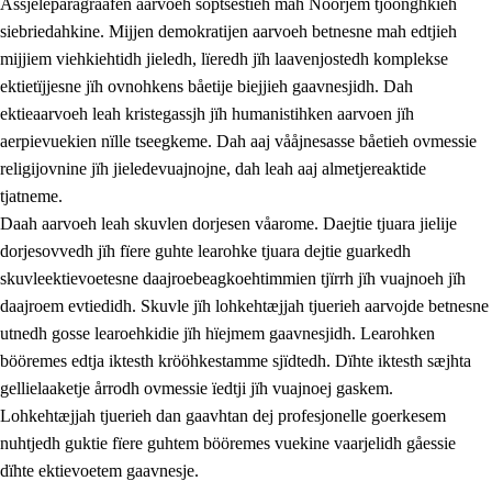
Åssjeleparagraafen aarvoeh soptsestieh mah Nöörjem tjöönghkieh
siebriedahkine. Mijjen demokratijen aarvoeh betnesne mah edtjieh
mijjiem viehkiehtidh jieledh, lïeredh jïh laavenjostedh komplekse
1.
Lïerehtimmien aarvoevåarome
ektietïjjesne jïh ovnohkens båetije biejjieh gaavnesjidh. Dah
ektieaarvoeh leah kristegassjh jïh humanistihken aarvoen jïh
1.1
Almetjeaarvoe
aerpievuekien nïlle tseegkeme. Dah aaj vååjnesasse båetieh ovmessie
1.2
Identiteete jïh kulturellen gellievoete
religijovnine jïh jieledevuajnojne, dah leah aaj almetjereaktide
tjatneme.
1.3
Laejhtehks ussjedimmie jïh etihkeles vuajnoe
Daah aarvoeh leah skuvlen dorjesen våarome. Daejtie tjuara jielije
1.4
Skaepiedimmievoeteaavoe, eadtjohkevoete jïh
dorjesovvedh jïh fïere guhte learohke tjuara dejtie guarkedh
goerehtimmievæljoe
skuvleektievoetesne daajroebeagkoehtimmien tjïrrh jïh vuajnoeh jïh
daajroem evtiedidh. Skuvle jïh lohkehtæjjah tjuerieh aarvojde betnesne
1.5
Eatnemem krööhkestidh jïh byjresegoerkesevoete
utnedh gosse learoehkidie jïh hïejmem gaavnesjidh. Learohken
1.6
Demokratije jïh meatanårrome
bööremes edtja iktesth krööhkestamme sjïdtedh. Dïhte iktesth sæjhta
gellielaaketje årrodh ovmessie ïedtji jïh vuajnoej gaskem.
Lohkehtæjjah tjuerieh dan gaavhtan dej profesjonelle goerkesem
nuhtjedh guktie fïere guhtem bööremes vuekine vaarjelidh gåessie
dïhte ektievoetem gaavnesje.