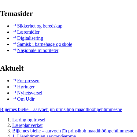
Temasider
Sikkerhet og beredskap
Læremidler
Digitalisering
Samisk i barnehage og skole
Nasjonale minoriteter
Aktuelt
For pressen
Høringer
Nyhetsvarsel
Om Udir
Bijjemes bielie – aarvoeh jïh prinsihph maadthööhpehtimmesne
Læring og trivsel
Læreplanverket
Bijjemes bielie – aarvoeh jïh prinsihph maadthööhpehtimmesne
1. Lïerehtimmien aarvoevåarome