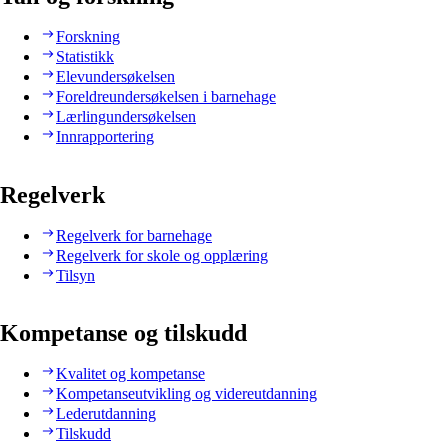
Forskning
Statistikk
Elevundersøkelsen
Foreldreundersøkelsen i barnehage
Lærlingundersøkelsen
Innrapportering
Regelverk
Regelverk for barnehage
Regelverk for skole og opplæring
Tilsyn
Kompetanse og tilskudd
Kvalitet og kompetanse
Kompetanseutvikling og videreutdanning
Lederutdanning
Tilskudd