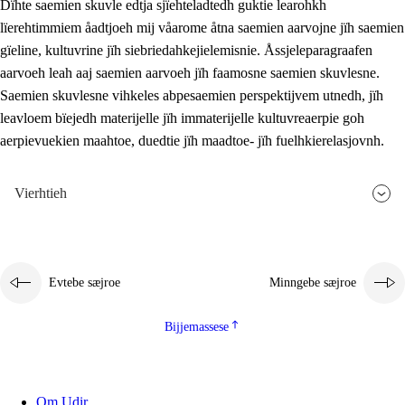
Dïhte saemien skuvle edtja sjïehteladtedh guktie learohkh
lïerehtimmiem åadtjoeh mij våarome åtna saemien aarvojne jïh saemien
gïeline, kultuvrine jïh siebriedahkejielemisnie. Åssjeleparagraafen
aarvoeh leah aaj saemien aarvoeh jïh faamosne saemien skuvlesne.
Saemien skuvlesne vihkeles abpesaemien perspektijvem utnedh, jïh
leavloem bïejedh materijelle jïh immaterijelle kultuvreaerpie goh
aerpievuekien maahtoe, duedtie jïh maadtoe- jïh fuelhkierelasjovnh.
Vierhtieh
Evtebe sæjroe
Minngebe sæjroe
Bijjemassese
Om Udir