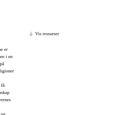
Vis ressurser
e er
en i en
 på
ligioner
 få
nskap
rernes
 og