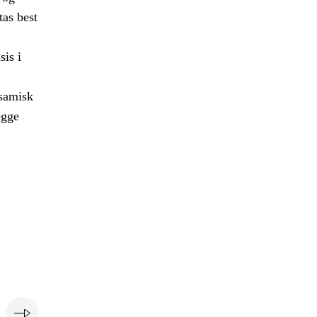
tas best
sis i
 samisk
egge
e