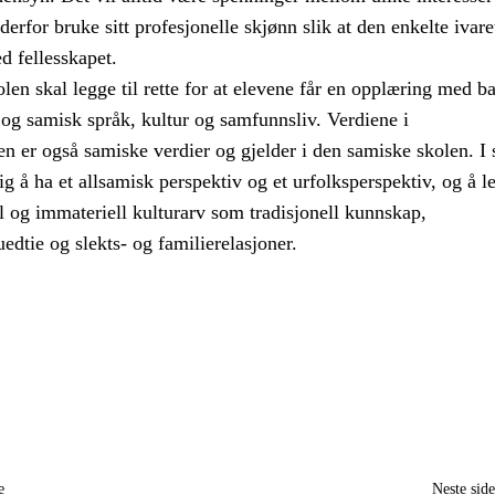
erfor bruke sitt profesjonelle skjønn slik at den enkelte ivare
d fellesskapet.
en skal legge til rette for at elevene får en opplæring med ba
og samisk språk, kultur og samfunnsliv. Verdiene i
n er også samiske verdier og gjelder i den samiske skolen. I
tig å ha et allsamisk perspektiv og et urfolksperspektiv, og å l
l og immateriell kulturarv som tradisjonell kunnskap,
edtie og slekts- og familierelasjoner.
e
Neste sid