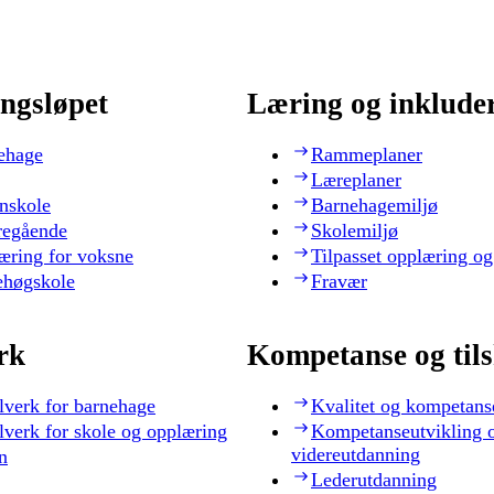
ngsløpet
Læring og inklude
ehage
Rammeplaner
Læreplaner
nskole
Barnehagemiljø
regående
Skolemiljø
æring for voksne
Tilpasset opplæring og
ehøgskole
Fravær
rk
Kompetanse og til
lverk for barnehage
Kvalitet og kompetans
lverk for skole og opplæring
Kompetanseutvikling 
videreutdanning
n
Lederutdanning