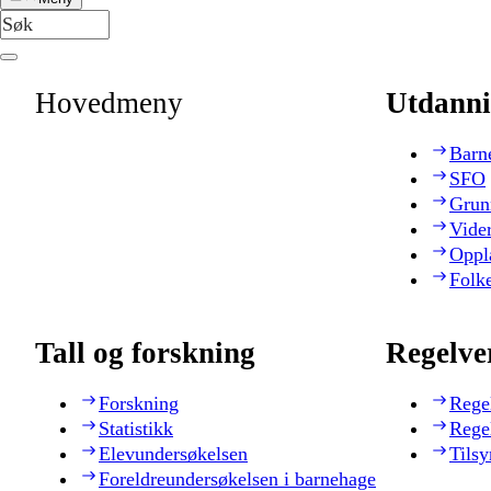
Hovedmeny
Utdanni
Barn
SFO
Grun
Vide
Oppl
Folk
Tall og forskning
Regelve
Forskning
Rege
Statistikk
Rege
Elevundersøkelsen
Tilsy
Foreldreundersøkelsen i barnehage