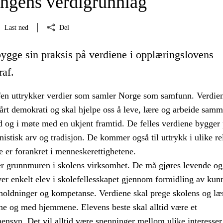
ngens verdigrunnlag
Last ned
Del
bygge sin praksis på verdiene i opplæringslovens
raf.
en uttrykker verdier som samler Norge som samfunn. Verdien
årt demokrati og skal hjelpe oss å leve, lære og arbeide samm
 og i møte med en ukjent framtid. De felles verdiene bygger
istisk arv og tradisjon. De kommer også til uttrykk i ulike re
e er forankret i menneskerettighetene.
er grunnmuren i skolens virksomhet. De må gjøres levende og
ver enkelt elev i skolefellesskapet gjennom formidling av kun
 holdninger og kompetanse. Verdiene skal prege skolens og læ
e og med hjemmene. Elevens beste skal alltid være et
ensyn. Det vil alltid være spenninger mellom ulike interesser