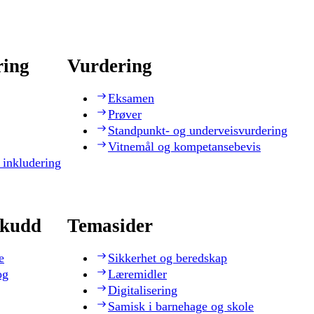
ring
Vurdering
Eksamen
Prøver
Standpunkt- og underveisvurdering
Vitnemål og kompetansebevis
 inkludering
skudd
Temasider
e
Sikkerhet og beredskap
og
Læremidler
Digitalisering
Samisk i barnehage og skole