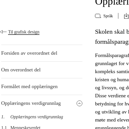
Opplæri
Språk
Skolen skal 
Til grafisk design
formålsparag
Forsiden av overordnet del
Formålsparagraf
grunnlaget for v
Om overordnet del
kompleks samtid
kristen og human
Formålet med opplæringen
og livssyn, og d
Disse verdiene 
Opplæringens verdigrunnlag
betydning for h
og utvikling av
1.
Opplæringens verdigrunnlag
møte med eleven
grunnleggende h
1.1
Menneskeverdet