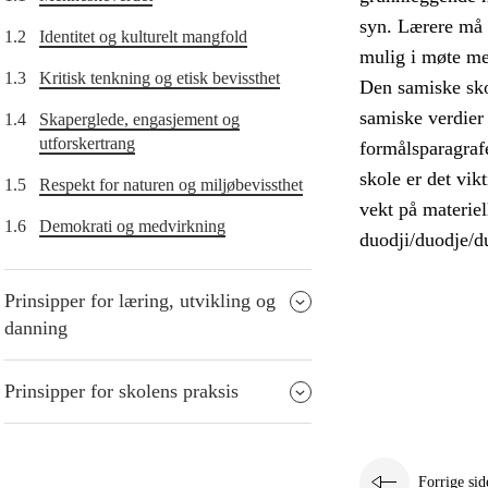
syn. Lærere må d
1.2
Identitet og kulturelt mangfold
mulig i møte me
1.3
Kritisk tenkning og etisk bevissthet
Den samiske skol
samiske verdier 
1.4
Skaperglede, engasjement og
utforskertrang
formålsparagrafe
skole er det vik
1.5
Respekt for naturen og miljøbevissthet
vekt på materiel
1.6
Demokrati og medvirkning
duodji/duodje/du
Prinsipper for læring, utvikling og
danning
Prinsipper for skolens praksis
Forrige sid