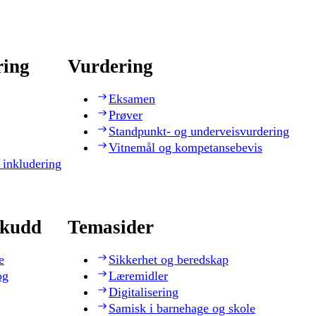
ring
Vurdering
Eksamen
Prøver
Standpunkt- og underveisvurdering
Vitnemål og kompetansebevis
 inkludering
skudd
Temasider
e
Sikkerhet og beredskap
og
Læremidler
Digitalisering
Samisk i barnehage og skole