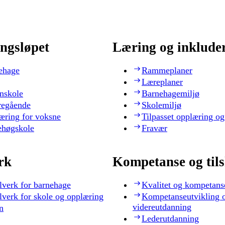
ngsløpet
Læring og inklude
ehage
Rammeplaner
Læreplaner
nskole
Barnehagemiljø
regående
Skolemiljø
æring for voksne
Tilpasset opplæring og
ehøgskole
Fravær
rk
Kompetanse og til
lverk for barnehage
Kvalitet og kompetans
lverk for skole og opplæring
Kompetanseutvikling 
videreutdanning
n
Lederutdanning