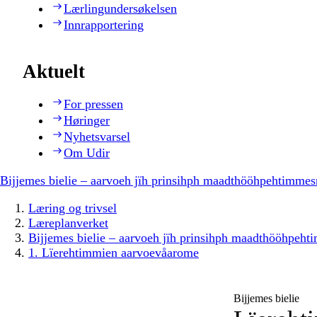
Lærlingundersøkelsen
Innrapportering
Aktuelt
For pressen
Høringer
Nyhetsvarsel
Om Udir
Bijjemes bielie – aarvoeh jïh prinsihph maadthööhpehtimmes
Læring og trivsel
Læreplanverket
Bijjemes bielie – aarvoeh jïh prinsihph maadthööhpeh
1. Lïerehtimmien aarvoevåarome
Bijjemes bielie