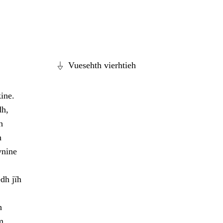
Vuesehth vierhtieh
ine.
dh,
h
h
vnine
dh jïh
h
m