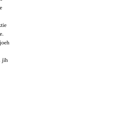
e
tie
e.
joeh
 jïh