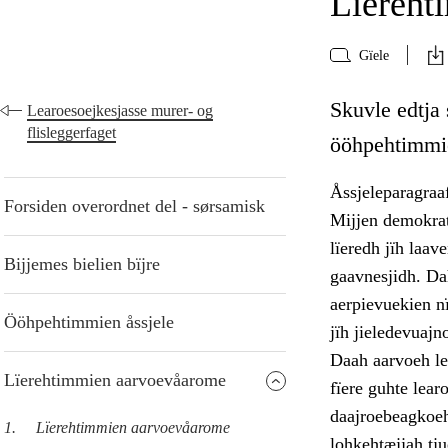
Lïereht
Gïele
Skuvle edtja
Learoesoejkesjasse murer- og
flisleggerfaget
ööhpehtimmie
Åssjeleparagraa
Forsiden overordnet del - sørsamisk
Mijjen demokrat
lïeredh jïh laav
Bijjemes bielien bïjre
gaavnesjidh. Dah
aerpievuekien n
Ööhpehtimmien åssjele
jïh jieledevuajn
Daah aarvoeh lea
Lïerehtimmien aarvoevåarome
fïere guhte lear
daajroebeagkoeh
1.
Lïerehtimmien aarvoevåarome
lohkehtæjjah tj