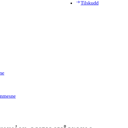
Tilskudd
ne
timmesne