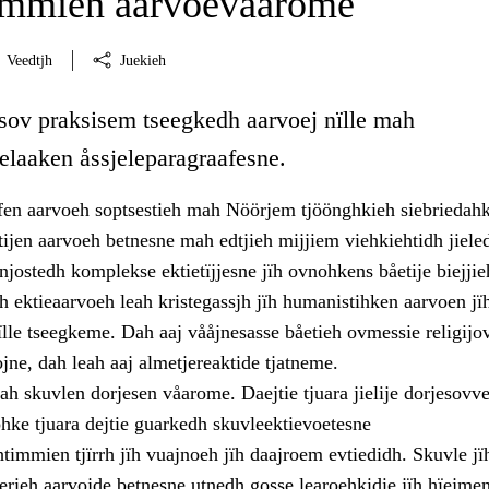
immien aarvoevåarome
Veedtjh
Juekieh
 sov praksisem tseegkedh aarvoej nïlle mah
laaken åssjeleparagraafesne.
fen aarvoeh soptsestieh mah Nöörjem tjöönghkieh siebriedahk
ijen aarvoeh betnesne mah edtjieh mijjiem viehkiehtidh jiele
enjostedh komplekse ektietïjjesne jïh ovnohkens båetije biejjie
 ektieaarvoeh leah kristegassjh jïh humanistihken aarvoen jï
ïlle tseegkeme. Dah aaj vååjnesasse båetieh ovmessie religijo
ojne, dah leah aaj almetjereaktide tjatneme.
h skuvlen dorjesen våarome. Daejtie tjuara jielije dorjesovve
ohke tjuara dejtie guarkedh skuvleektievoetesne
timmien tjïrrh jïh vuajnoeh jïh daajroem evtiedidh. Skuvle jï
uerieh aarvojde betnesne utnedh gosse learoehkidie jïh hïejme