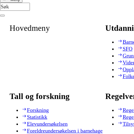
Hovedmeny
Utdanni
Barn
SFO
Grun
Vide
Oppl
Folk
Tall og forskning
Regelve
Forskning
Rege
Statistikk
Rege
Elevundersøkelsen
Tilsy
Foreldreundersøkelsen i barnehage