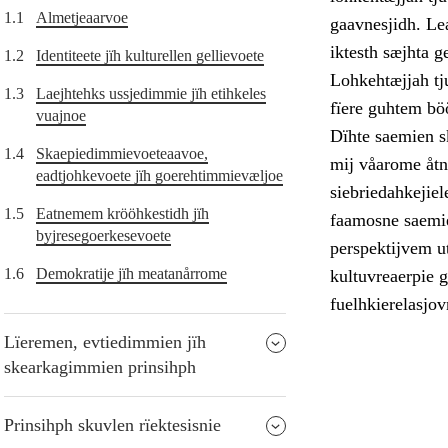
1.1
Almetjeaarvoe
gaavnesjidh. Le
iktesth sæjhta g
1.2
Identiteete jïh kulturellen gellievoete
Lohkehtæjjah tj
1.3
Laejhtehks ussjedimmie jïh etihkeles
fïere guhtem bö
vuajnoe
Dïhte saemien s
1.4
Skaepiedimmievoeteaavoe,
mij våarome åtna
eadtjohkevoete jïh goerehtimmievæljoe
siebriedahkejiel
1.5
Eatnemem krööhkestidh jïh
faamosne saemie
byjresegoerkesevoete
perspektijvem ut
1.6
Demokratije jïh meatanårrome
kultuvreaerpie 
fuelhkierelasjov
Lïeremen, evtiedimmien jïh
skearkagimmien prinsihph
Prinsihph skuvlen rïektesisnie