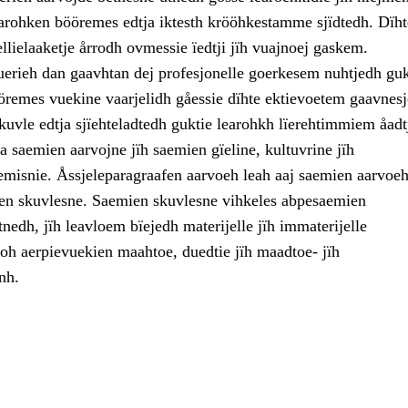
arohken bööremes edtja iktesth krööhkestamme sjïdtedh. Dïht
ellielaaketje årrodh ovmessie ïedtji jïh vuajnoej gaskem.
uerieh dan gaavhtan dej profesjonelle goerkesem nuhtjedh guk
öremes vuekine vaarjelidh gåessie dïhte ektievoetem gaavnesj
kuvle edtja sjïehteladtedh guktie learohkh lïerehtimmiem åadt
 saemien aarvojne jïh saemien gïeline, kultuvrine jïh
emisnie. Åssjeleparagraafen aarvoeh leah aaj saemien aarvoeh
n skuvlesne. Saemien skuvlesne vihkeles abpesaemien
nedh, jïh leavloem bïejedh materijelle jïh immaterijelle
goh aerpievuekien maahtoe, duedtie jïh maadtoe- jïh
nh.