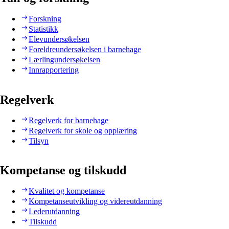
Forskning
Statistikk
Elevundersøkelsen
Foreldreundersøkelsen i barnehage
Lærlingundersøkelsen
Innrapportering
Regelverk
Regelverk for barnehage
Regelverk for skole og opplæring
Tilsyn
Kompetanse og tilskudd
Kvalitet og kompetanse
Kompetanseutvikling og videreutdanning
Lederutdanning
Tilskudd