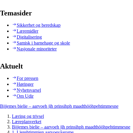
Temasider
Sikkerhet og beredskap
Læremidler
Digitalisering
Samisk i barnehage og skole
Nasjonale minoriteter
Aktuelt
For pressen
Høringer
Nyhetsvarsel
Om Udir
Bijjemes bielie – aarvoeh jïh prinsihph maadthööhpehtimmesne
Læring og trivsel
Læreplanverket
Bijjemes bielie – aarvoeh jïh prinsihph maadthööhpehtimmesne
1. Lïerehtimmien aarvoevåarome