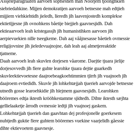
Åssjeleparagraafen aarvoeh soptsestieh mah Nöörjem tjöönghkieh
siebriedahkine. Mijjen demokratijen aarvoeh betnesne mah edtjieh
mijjiem viehkiehtidh jieledh, lïeredh jïh laavenjostedh komplekse
1.
Lïerehtimmien aarvoevåarome
ektietïjjesne jïh ovnohkens båetije biejjieh gaavnesjidh. Dah
ektieaarvoeh leah kristegassjh jïh humanistihken aarvoen jïh
1.1
Almetjeaarvoe
aerpievuekien nïlle tseegkeme. Dah aaj vååjnesasse båetieh ovmessie
1.2
Identiteete jïh kulturellen gellievoete
religijovnine jïh jieledevuajnojne, dah leah aaj almetjereaktide
tjatneme.
1.3
Laejhtehks ussjedimmie jïh etihkeles vuajnoe
Daah aarvoeh leah skuvlen dorjesen våarome. Daejtie tjuara jielije
1.4
Skaepiedimmievoeteaavoe, eadtjohkevoete jïh
dorjesovvedh jïh fïere guhte learohke tjuara dejtie guarkedh
goerehtimmievæljoe
skuvleektievoetesne daajroebeagkoehtimmien tjïrrh jïh vuajnoeh jïh
daajroem evtiedidh. Skuvle jïh lohkehtæjjah tjuerieh aarvojde betnesne
1.5
Eatnemem krööhkestidh jïh byjresegoerkesevoete
utnedh gosse learoehkidie jïh hïejmem gaavnesjidh. Learohken
1.6
Demokratije jïh meatanårrome
bööremes edtja iktesth krööhkestamme sjïdtedh. Dïhte iktesth sæjhta
gellielaaketje årrodh ovmessie ïedtji jïh vuajnoej gaskem.
Lohkehtæjjah tjuerieh dan gaavhtan dej profesjonelle goerkesem
nuhtjedh guktie fïere guhtem bööremes vuekine vaarjelidh gåessie
dïhte ektievoetem gaavnesje.