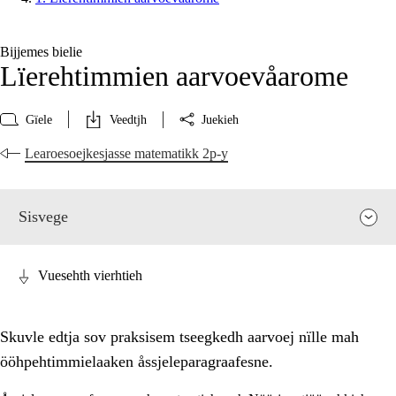
Bijjemes bielie
Lïerehtimmien aarvoevåarome
Gïele
Veedtjh
Juekieh
Learoesoejkesjasse matematikk 2p-y
Sisvege
Vuesehth vierhtieh
Skuvle edtja sov praksisem tseegkedh aarvoej nïlle mah
ööhpehtimmielaaken åssjeleparagraafesne.