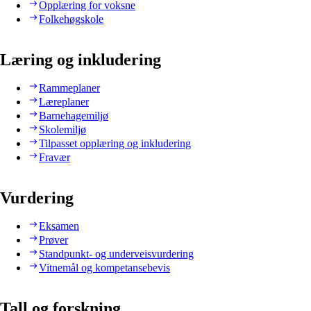
Opplæring for voksne
Folkehøgskole
Læring og inkludering
Rammeplaner
Læreplaner
Barnehagemiljø
Skolemiljø
Tilpasset opplæring og inkludering
Fravær
Vurdering
Eksamen
Prøver
Standpunkt- og underveisvurdering
Vitnemål og kompetansebevis
Tall og forskning