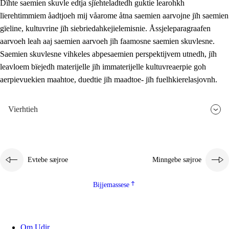
Dïhte saemien skuvle edtja sjïehteladtedh guktie learohkh
lïerehtimmiem åadtjoeh mij våarome åtna saemien aarvojne jïh saemien
gïeline, kultuvrine jïh siebriedahkejielemisnie. Åssjeleparagraafen
aarvoeh leah aaj saemien aarvoeh jïh faamosne saemien skuvlesne.
Saemien skuvlesne vihkeles abpesaemien perspektijvem utnedh, jïh
leavloem bïejedh materijelle jïh immaterijelle kultuvreaerpie goh
aerpievuekien maahtoe, duedtie jïh maadtoe- jïh fuelhkierelasjovnh.
Vierhtieh
Evtebe sæjroe
Minngebe sæjroe
Bijjemassese
Om Udir