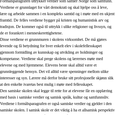
Formålsparagrafen uttrykker verdier som samler Norge som samfunn.
Verdiene er grunnlaget for vårt demokrati og skal hjelpe oss å leve,
lære og arbeide sammen i en kompleks samtid og i møte med en ukjent
1.
Opplæringens verdigrunnlag
framtid. De felles verdiene bygger på kristen og humanistisk arv og
tradisjon. De kommer også til uttrykk i ulike religioner og livssyn, og
1.1
Menneskeverdet
de er forankret i menneskerettighetene.
1.2
Identitet og kulturelt mangfold
Disse verdiene er grunnmuren i skolens virksomhet. De må gjøres
levende og få betydning for hver enkelt elev i skolefellesskapet
1.3
Kritisk tenkning og etisk bevissthet
gjennom formidling av kunnskap og utvikling av holdninger og
1.4
Skaperglede, engasjement og utforskertrang
kompetanse. Verdiene skal prege skolens og lærernes møte med
elevene og med hjemmene. Elevens beste skal alltid være et
1.5
Respekt for naturen og miljøbevissthet
grunnleggende hensyn. Det vil alltid være spenninger mellom ulike
1.6
Demokrati og medvirkning
interesser og syn. Lærere må derfor bruke sitt profesjonelle skjønn slik
at den enkelte ivaretas best mulig i møte med fellesskapet.
Den samiske skolen skal legge til rette for at elevene får en opplæring
med basis i samiske verdier og samisk språk, kultur og samfunnsliv.
Verdiene i formålsparagrafen er også samiske verdier og gjelder i den
samiske skolen. I samisk skole er det viktig å ha et allsamisk perspektiv