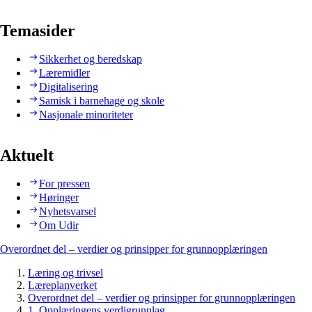
Temasider
Sikkerhet og beredskap
Læremidler
Digitalisering
Samisk i barnehage og skole
Nasjonale minoriteter
Aktuelt
For pressen
Høringer
Nyhetsvarsel
Om Udir
Overordnet del – verdier og prinsipper for grunnopplæringen
Læring og trivsel
Læreplanverket
Overordnet del – verdier og prinsipper for grunnopplæringen
1. Opplæringens verdigrunnlag