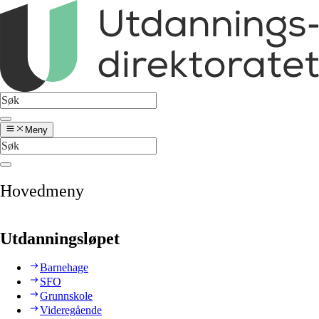
Meny
Hovedmeny
Utdanningsløpet
Barnehage
SFO
Grunnskole
Videregående