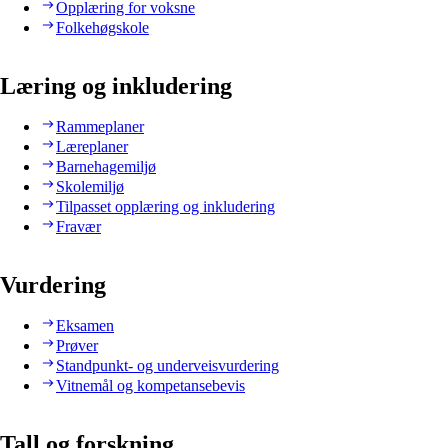
Opplæring for voksne
Folkehøgskole
Læring og inkludering
Rammeplaner
Læreplaner
Barnehagemiljø
Skolemiljø
Tilpasset opplæring og inkludering
Fravær
Vurdering
Eksamen
Prøver
Standpunkt- og underveisvurdering
Vitnemål og kompetansebevis
Tall og forskning