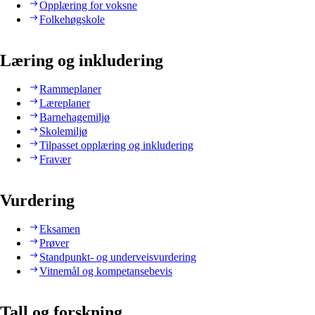
Opplæring for voksne
Folkehøgskole
Læring og inkludering
Rammeplaner
Læreplaner
Barnehagemiljø
Skolemiljø
Tilpasset opplæring og inkludering
Fravær
Vurdering
Eksamen
Prøver
Standpunkt- og underveisvurdering
Vitnemål og kompetansebevis
Tall og forskning