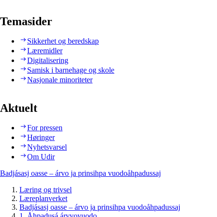
Temasider
Sikkerhet og beredskap
Læremidler
Digitalisering
Samisk i barnehage og skole
Nasjonale minoriteter
Aktuelt
For pressen
Høringer
Nyhetsvarsel
Om Udir
Badjásasj oasse – árvo ja prinsihpa vuodoåhpadussaj
Læring og trivsel
Læreplanverket
Badjásasj oasse – árvo ja prinsihpa vuodoåhpadussaj
1. Åhpadusá árvvovuodo