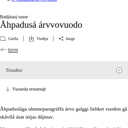
Badjásasj oasse
Åhpadusá árvvovuodo
Giella
Viedtja
Juoge
kjemi
Sisadno
Vuoseda ressursajt
Åhpaduslága ulmmeparagráffa árvo galggi liehket vuodon gå
skåvllå ásat ietjas dåjmav.