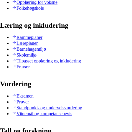
Opplæring for voksne
Folkehøgskole
Læring og inkludering
Rammeplaner
Læreplaner
Barnehagemiljø
Skolemiljø
Tilpasset opplæring og inkludering
Fravær
Vurdering
Eksamen
Prøver
Standpunkt- og underveisvurdering
Vitnemål og kompetansebevis
Tall og forskning