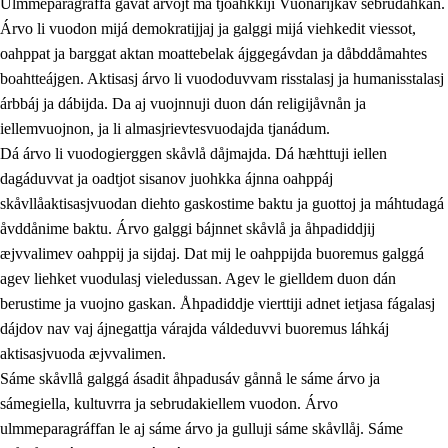
Ulmmeparagráffa gåvåt árvojt ma tjoahkkiji Vuonarijkav sebrudahkan.
Árvo li vuodon mijá demokratijjaj ja galggi mijá viehkedit viessot,
oahppat ja barggat aktan moattebelak ájggegávdan ja dåbddåmahtes
1.
Åhpadusá árvvovuodo
boahtteájgen. Aktisasj árvo li vuododuvvam risstalasj ja humanisstalasj
árbbáj ja dábijda. Da aj vuojnnuji duon dán religijåvnån ja
1.1
Almasjárvvo
iellemvuojnon, ja li almasjrievtesvuodajda tjanádum.
1.2
Identitiehtta ja kultuvralasj moattevuohta
Dá árvo li vuodogierggen skåvlå dåjmajda. Dá hæhttuji iellen
dagáduvvat ja oadtjot sisanov juohkka ájnna oahppáj
1.3
Lájttális ájádallam ja estetihkalasj diedulasjvuohta
skåvllåaktisasjvuodan diehto gaskostime baktu ja guottoj ja máhtudagá
1.4
Dahkamávvo, berustibme ja diehtemvájnogisvuohta
åvddånime baktu. Árvo galggi bájnnet skåvlå ja åhpadiddjij
æjvvalimev oahppij ja sijdaj. Dat mij le oahppijda buoremus galggá
1.5
Vieledus luonnduj ja birásdiedulasjvuohta
agev liehket vuodulasj vieledussan. Agev le gielldem duon dán
1.6
Demokratijja ja oassálasstem
berustime ja vuojno gaskan. Åhpadiddje vierttiji adnet ietjasa fágalasj
dájdov nav vaj ájnegattja várajda váldeduvvi buoremus láhkáj
aktisasjvuoda æjvvalimen.
Sáme skåvllå galggá ásadit åhpadusáv gånnå le sáme árvo ja
sámegiella, kultuvrra ja sebrudakiellem vuodon. Árvo
ulmmeparagráffan le aj sáme árvo ja gulluji sáme skåvllåj. Sáme