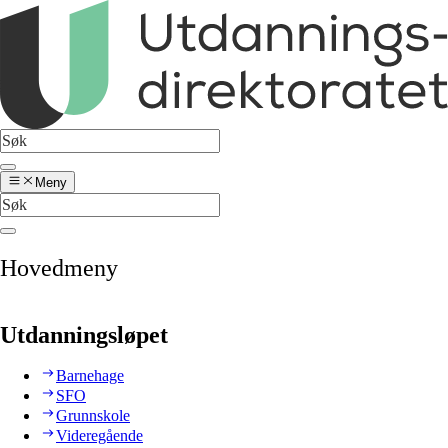
Meny
Hovedmeny
Utdanningsløpet
Barnehage
SFO
Grunnskole
Videregående