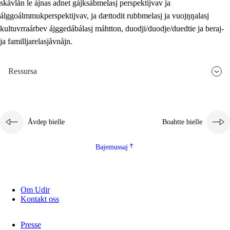
skåvlån le ájnas adnet gájksábmelasj perspektijvav ja
álggoálmmukperspektijvav, ja dættodit rubbmelasj ja vuojŋŋalasj
kultuvrraárbev ájggedábálasj máhtton, duodji/duodje/duedtie ja beraj-
ja familljarelasjåvnåjn.
Ressursa
Åvdep bielle
Boahtte bielle
Bajemussaj
Om Udir
Kontakt oss
Presse