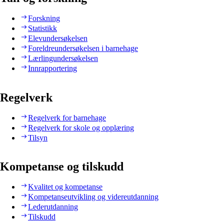
Forskning
Statistikk
Elevundersøkelsen
Foreldreundersøkelsen i barnehage
Lærlingundersøkelsen
Innrapportering
Regelverk
Regelverk for barnehage
Regelverk for skole og opplæring
Tilsyn
Kompetanse og tilskudd
Kvalitet og kompetanse
Kompetanseutvikling og videreutdanning
Lederutdanning
Tilskudd