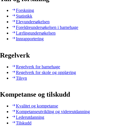
Forskning
Statistikk
Elevundersøkelsen
Foreldreundersøkelsen i barnehage
Lærlingundersøkelsen
Innrapportering
Regelverk
Regelverk for barnehage
Regelverk for skole og opplæring
Tilsyn
Kompetanse og tilskudd
Kvalitet og kompetanse
Kompetanseutvikling og videreutdanning
Lederutdanning
Tilskudd