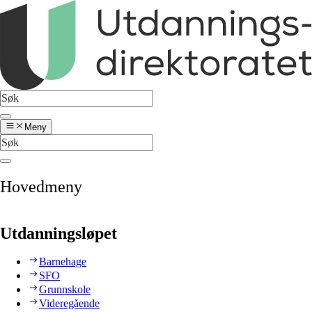
Meny
Hovedmeny
Utdanningsløpet
Barnehage
SFO
Grunnskole
Videregående