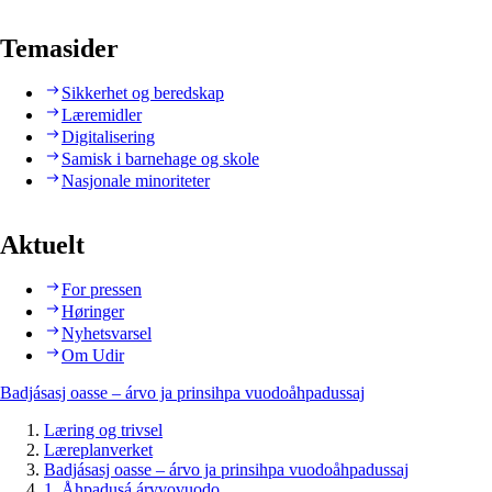
Temasider
Sikkerhet og beredskap
Læremidler
Digitalisering
Samisk i barnehage og skole
Nasjonale minoriteter
Aktuelt
For pressen
Høringer
Nyhetsvarsel
Om Udir
Badjásasj oasse – árvo ja prinsihpa vuodoåhpadussaj
Læring og trivsel
Læreplanverket
Badjásasj oasse – árvo ja prinsihpa vuodoåhpadussaj
1. Åhpadusá árvvovuodo