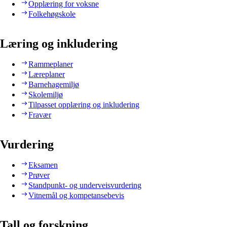
Opplæring for voksne
Folkehøgskole
Læring og inkludering
Rammeplaner
Læreplaner
Barnehagemiljø
Skolemiljø
Tilpasset opplæring og inkludering
Fravær
Vurdering
Eksamen
Prøver
Standpunkt- og underveisvurdering
Vitnemål og kompetansebevis
Tall og forskning