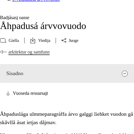
Badjásasj oasse
Åhpadusá árvvovuodo
Giella
Viedtja
Juoge
arkitektur og samfunn
Sisadno
Vuoseda ressursajt
Åhpaduslága ulmmeparagráffa árvo galggi liehket vuodon gå
skåvllå ásat ietjas dåjmav.