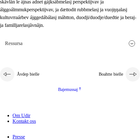
skåvlån le ájnas adnet gájksábmelasj perspektijvav ja
álggoálmmukperspektijvav, ja dættodit rubbmelasj ja vuojŋŋalasj
kultuvrraárbev ájggedábálasj máhtton, duodji/duodje/duedtie ja beraj-
ja familljarelasjåvnåjn.
Ressursa
Åvdep bielle
Boahtte bielle
Bajemussaj
Om Udir
Kontakt oss
Presse