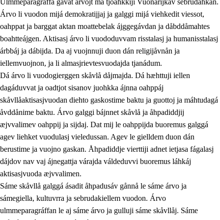
Ulmmeparagráffa gåvåt árvojt ma tjoahkkiji Vuonarijkav sebrudahkan.
Árvo li vuodon mijá demokratijjaj ja galggi mijá viehkedit viessot,
oahppat ja barggat aktan moattebelak ájggegávdan ja dåbddåmahtes
1.
Åhpadusá árvvovuodo
boahtteájgen. Aktisasj árvo li vuododuvvam risstalasj ja humanisstalasj
árbbáj ja dábijda. Da aj vuojnnuji duon dán religijåvnån ja
1.1
Almasjárvvo
iellemvuojnon, ja li almasjrievtesvuodajda tjanádum.
1.2
Identitiehtta ja kultuvralasj moattevuohta
Dá árvo li vuodogierggen skåvlå dåjmajda. Dá hæhttuji iellen
dagáduvvat ja oadtjot sisanov juohkka ájnna oahppáj
1.3
Lájttális ájádallam ja estetihkalasj diedulasjvuohta
skåvllåaktisasjvuodan diehto gaskostime baktu ja guottoj ja máhtudagá
1.4
Dahkamávvo, berustibme ja diehtemvájnogisvuohta
åvddånime baktu. Árvo galggi bájnnet skåvlå ja åhpadiddjij
æjvvalimev oahppij ja sijdaj. Dat mij le oahppijda buoremus galggá
1.5
Vieledus luonnduj ja birásdiedulasjvuohta
agev liehket vuodulasj vieledussan. Agev le gielldem duon dán
1.6
Demokratijja ja oassálasstem
berustime ja vuojno gaskan. Åhpadiddje vierttiji adnet ietjasa fágalasj
dájdov nav vaj ájnegattja várajda váldeduvvi buoremus láhkáj
aktisasjvuoda æjvvalimen.
Sáme skåvllå galggá ásadit åhpadusáv gånnå le sáme árvo ja
sámegiella, kultuvrra ja sebrudakiellem vuodon. Árvo
ulmmeparagráffan le aj sáme árvo ja gulluji sáme skåvllåj. Sáme