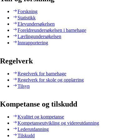
Forskning
Statistikk
Elevundersøkelsen
Foreldreundersøkelsen i barnehage
Lærlingundersøkelsen
Innrapportering
Regelverk
Regelverk for barnehage
Regelverk for skole og opplæring
Tilsyn
Kompetanse og tilskudd
Kvalitet og kompetanse
Kompetanseutvikling og videreutdanning
Lederutdanning
Tilskudd