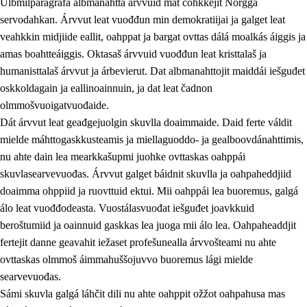
Ulbmilparagráfa albmanahttá árvvuid mat čohkkejit Norgga
servodahkan. Árvvut leat vuođđun min demokratiijai ja galget leat
veahkkin midjiide eallit, oahppat ja bargat ovttas dálá moalkás áiggis ja
1.
Oahpahusa árvovuođđu
amas boahtteáiggis. Oktasaš árvvuid vuođđun leat kristtalaš ja
humanisttalaš árvvut ja árbevierut. Dat albmanahttojit maiddái iešguđet
1.1
Olmmošárvu
oskkoldagain ja eallinoainnuin, ja dat leat čadnon
1.2
Identitehta ja kultuvrralaš girjáivuohta
olmmošvuoigatvuođaide.
Dát árvvut leat geađgejuolgin skuvlla doaimmaide. Daid ferte váldit
1.3
Kritihkalaš jurddašeapmi ja ehtalaš diđolašvuohta
mielde máhttogaskkusteamis ja miellaguoddo- ja gealboovdánahttimis,
1.4
Hutkanillu, beroštupmi ja suokkardanhuovva
nu ahte dain lea mearkkašupmi juohke ovttaskas oahppái
skuvlasearvevuođas. Árvvut galget báidnit skuvlla ja oahpaheddjiid
1.5
Luondduákten ja birasdiđolašvuohta
doaimma ohppiid ja ruovttuid ektui. Mii oahppái lea buoremus, galgá
1.6
Demokratiija ja mielváikkuheapmi
álo leat vuođđodeasta. Vuostálasvuođat iešguđet joavkkuid
beroštumiid ja oainnuid gaskkas lea juoga mii álo lea. Oahpaheaddjit
fertejit danne geavahit iežaset profešunealla árvvošteami nu ahte
ovttaskas olmmoš áimmahuššojuvvo buoremus lági mielde
searvevuođas.
Sámi skuvla galgá láhčit dili nu ahte oahppit ožžot oahpahusa mas