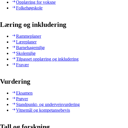
Opplæring for voksne
Folkehøgskole
Læring og inkludering
Rammeplaner
Læreplaner
Barnehagemiljø
Skolemiljø
Tilpasset opplæring og inkludering
Fravær
Vurdering
Eksamen
Prøver
Standpunkt- og underveisvurdering
Vitnemål og kompetansebevis
Tall og forskning