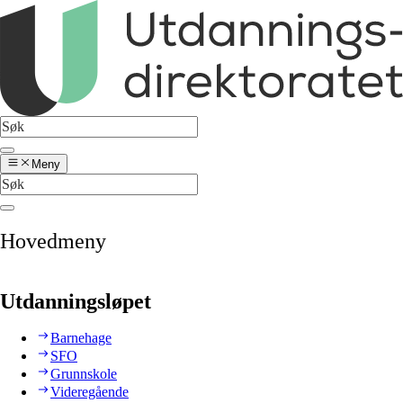
Meny
Hovedmeny
Utdanningsløpet
Barnehage
SFO
Grunnskole
Videregående