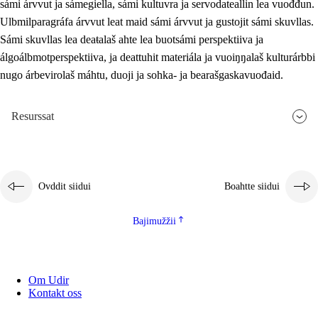
sámi árvvut ja sámegiella, sámi kultuvra ja servodateallin lea vuođđun.
Ulbmilparagráfa árvvut leat maid sámi árvvut ja gustojit sámi skuvllas.
Sámi skuvllas lea deaŧalaš ahte lea buotsámi perspektiiva ja
álgoálbmotperspektiiva, ja deattuhit materiála ja vuoiŋŋalaš kulturárbbi
nugo árbevirolaš máhtu, duoji ja sohka- ja bearašgaskavuođaid.
Resurssat
Ovddit siidui
Boahtte siidui
Bajimužžii
Om Udir
Kontakt oss