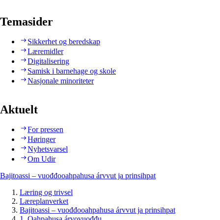
Temasider
Sikkerhet og beredskap
Læremidler
Digitalisering
Samisk i barnehage og skole
Nasjonale minoriteter
Aktuelt
For pressen
Høringer
Nyhetsvarsel
Om Udir
Bajitoassi – vuođđooahpahusa árvvut ja prinsihpat
Læring og trivsel
Læreplanverket
Bajitoassi – vuođđooahpahusa árvvut ja prinsihpat
1. Oahpahusa árvovuođđu