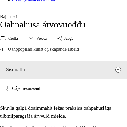
Bajitoassi
Oahpahusa árvovuođđu
Giella
Viečča
Juoge
Oahppoplánii kunst og skapande arbeid
Sisdoallu
Čájet resurssaid
Skuvla galgá doaimmahit iežas praksisa oahpahuslága
ulbmilparagráfa árvvuid mielde.