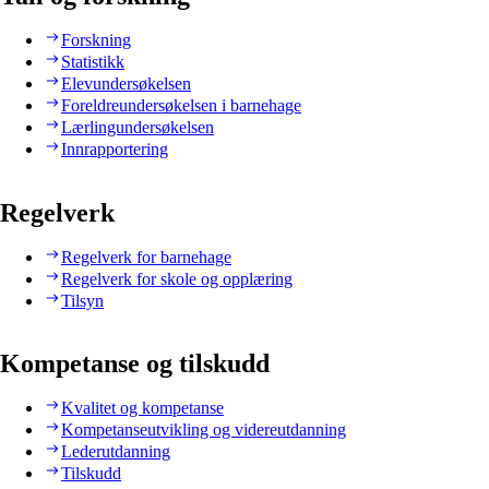
Forskning
Statistikk
Elevundersøkelsen
Foreldreundersøkelsen i barnehage
Lærlingundersøkelsen
Innrapportering
Regelverk
Regelverk for barnehage
Regelverk for skole og opplæring
Tilsyn
Kompetanse og tilskudd
Kvalitet og kompetanse
Kompetanseutvikling og videreutdanning
Lederutdanning
Tilskudd