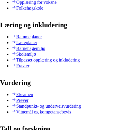
Opplæring for voksne
Folkehøgskole
Læring og inkludering
Rammeplaner
Læreplaner
Barnehagemiljø
Skolemiljø
Tilpasset opplæring og inkludering
Fravær
Vurdering
Eksamen
Prøver
Standpunkt- og underveisvurdering
Vitnemål og kompetansebevis
Tall og forskning