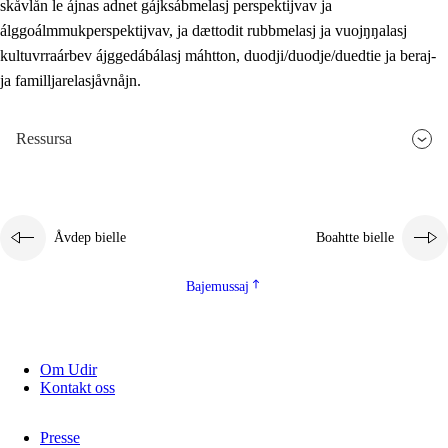
skåvlån le ájnas adnet gájksábmelasj perspektijvav ja
álggoálmmukperspektijvav, ja dættodit rubbmelasj ja vuojŋŋalasj
kultuvrraárbev ájggedábálasj máhtton, duodji/duodje/duedtie ja beraj-
ja familljarelasjåvnåjn.
Ressursa
Åvdep bielle
Boahtte bielle
Bajemussaj
Om Udir
Kontakt oss
Presse