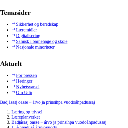
Temasider
Sikkerhet og beredskap
Læremidler
Digitalisering
Samisk i barnehage og skole
Nasjonale minoriteter
Aktuelt
For pressen
Høringer
Nyhetsvarsel
Om Udir
Badjásasj oasse – árvo ja prinsihpa vuodoåhpadussaj
Læring og trivsel
Læreplanverket
Badjásasj oasse – árvo ja prinsihpa vuodoåhpadussaj
1. Åhpadusá árvvovuodo