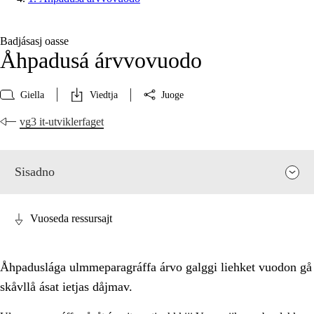
Badjásasj oasse
Åhpadusá árvvovuodo
Giella
Viedtja
Juoge
vg3 it-utviklerfaget
Sisadno
Vuoseda ressursajt
Åhpaduslága ulmmeparagráffa árvo galggi liehket vuodon gå
skåvllå ásat ietjas dåjmav.