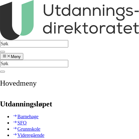
Meny
Hovedmeny
Utdanningsløpet
Barnehage
SFO
Grunnskole
Videregående