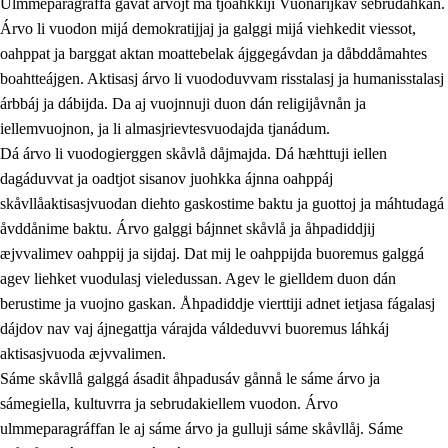
Ulmmeparagráffa gåvåt árvojt ma tjoahkkiji Vuonarijkav sebrudahkan.
Árvo li vuodon mijá demokratijjaj ja galggi mijá viehkedit viessot,
oahppat ja barggat aktan moattebelak ájggegávdan ja dåbddåmahtes
1.
Åhpadusá árvvovuodo
boahtteájgen. Aktisasj árvo li vuododuvvam risstalasj ja humanisstalasj
árbbáj ja dábijda. Da aj vuojnnuji duon dán religijåvnån ja
1.1
Almasjárvvo
iellemvuojnon, ja li almasjrievtesvuodajda tjanádum.
1.2
Identitiehtta ja kultuvralasj moattevuohta
Dá árvo li vuodogierggen skåvlå dåjmajda. Dá hæhttuji iellen
dagáduvvat ja oadtjot sisanov juohkka ájnna oahppáj
1.3
Lájttális ájádallam ja estetihkalasj diedulasjvuohta
skåvllåaktisasjvuodan diehto gaskostime baktu ja guottoj ja máhtudagá
1.4
Dahkamávvo, berustibme ja diehtemvájnogisvuohta
åvddånime baktu. Árvo galggi bájnnet skåvlå ja åhpadiddjij
æjvvalimev oahppij ja sijdaj. Dat mij le oahppijda buoremus galggá
1.5
Vieledus luonnduj ja birásdiedulasjvuohta
agev liehket vuodulasj vieledussan. Agev le gielldem duon dán
1.6
Demokratijja ja oassálasstem
berustime ja vuojno gaskan. Åhpadiddje vierttiji adnet ietjasa fágalasj
dájdov nav vaj ájnegattja várajda váldeduvvi buoremus láhkáj
aktisasjvuoda æjvvalimen.
Sáme skåvllå galggá ásadit åhpadusáv gånnå le sáme árvo ja
sámegiella, kultuvrra ja sebrudakiellem vuodon. Árvo
ulmmeparagráffan le aj sáme árvo ja gulluji sáme skåvllåj. Sáme