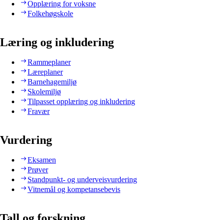
Opplæring for voksne
Folkehøgskole
Læring og inkludering
Rammeplaner
Læreplaner
Barnehagemiljø
Skolemiljø
Tilpasset opplæring og inkludering
Fravær
Vurdering
Eksamen
Prøver
Standpunkt- og underveisvurdering
Vitnemål og kompetansebevis
Tall og forskning