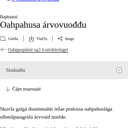
Bajitoassi
Oahpahusa árvovuođđu
Giella
Viečča
Juoge
Oahppoplánii vg3 it-utviklerfaget
Sisdoallu
Čájet resurssaid
Skuvla galgá doaimmahit iežas praksisa oahpahuslága
ulbmilparagráfa árvvuid mielde.