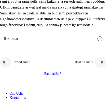
sámi árvvut ja sámegiella, sámi kultuvra ja servodateallin lea vuođđun.
Ulbmilparagráfa árvvut leat maid sámi árvvut ja gustojit sámi skuvllas.
Sámi skuvllas lea deaŧalaš ahte lea buotsámi perspektiiva ja
álgoálbmotperspektiiva, ja deattuhit materiála ja vuoiŋŋalaš kulturárbbi
nugo árbevirolaš máhtu, duoji ja sohka- ja bearašgaskavuođaid.
Resurssat
Ovddit siidui
Boahtte siidui
Bajimužžii
Om Udir
Kontakt oss