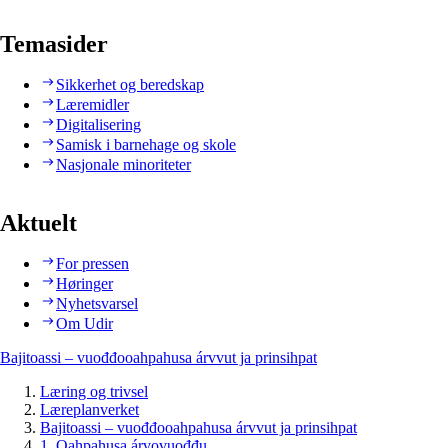
Temasider
Sikkerhet og beredskap
Læremidler
Digitalisering
Samisk i barnehage og skole
Nasjonale minoriteter
Aktuelt
For pressen
Høringer
Nyhetsvarsel
Om Udir
Bajitoassi – vuođđooahpahusa árvvut ja prinsihpat
Læring og trivsel
Læreplanverket
Bajitoassi – vuođđooahpahusa árvvut ja prinsihpat
1. Oahpahusa árvovuođđu