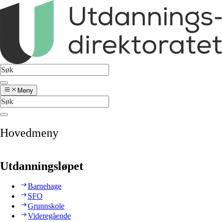
Meny
Hovedmeny
Utdanningsløpet
Barnehage
SFO
Grunnskole
Videregående