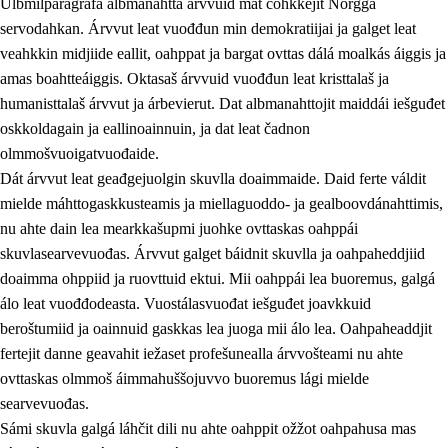
Ulbmilparagráfa albmanahttá árvvuid mat čohkkejit Norgga
servodahkan. Árvvut leat vuođđun min demokratiijai ja galget leat
veahkkin midjiide eallit, oahppat ja bargat ovttas dálá moalkás áiggis ja
1.
Oahpahusa árvovuođđu
amas boahtteáiggis. Oktasaš árvvuid vuođđun leat kristtalaš ja
humanisttalaš árvvut ja árbevierut. Dat albmanahttojit maiddái iešguđet
1.1
Olmmošárvu
oskkoldagain ja eallinoainnuin, ja dat leat čadnon
1.2
Identitehta ja kultuvrralaš girjáivuohta
olmmošvuoigatvuođaide.
Dát árvvut leat geađgejuolgin skuvlla doaimmaide. Daid ferte váldit
1.3
Kritihkalaš jurddašeapmi ja ehtalaš diđolašvuohta
mielde máhttogaskkusteamis ja miellaguoddo- ja gealboovdánahttimis,
1.4
Hutkanillu, beroštupmi ja suokkardanhuovva
nu ahte dain lea mearkkašupmi juohke ovttaskas oahppái
skuvlasearvevuođas. Árvvut galget báidnit skuvlla ja oahpaheddjiid
1.5
Luondduákten ja birasdiđolašvuohta
doaimma ohppiid ja ruovttuid ektui. Mii oahppái lea buoremus, galgá
1.6
Demokratiija ja mielváikkuheapmi
álo leat vuođđodeasta. Vuostálasvuođat iešguđet joavkkuid
beroštumiid ja oainnuid gaskkas lea juoga mii álo lea. Oahpaheaddjit
fertejit danne geavahit iežaset profešunealla árvvošteami nu ahte
ovttaskas olmmoš áimmahuššojuvvo buoremus lági mielde
searvevuođas.
Sámi skuvla galgá láhčit dili nu ahte oahppit ožžot oahpahusa mas