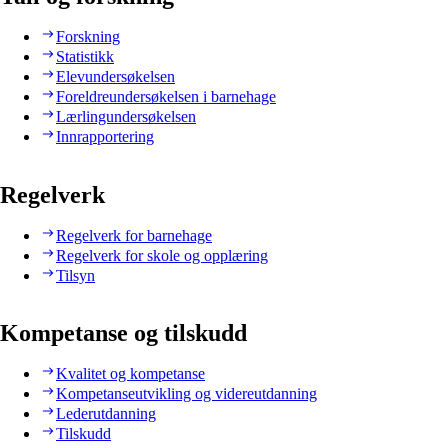
Forskning
Statistikk
Elevundersøkelsen
Foreldreundersøkelsen i barnehage
Lærlingundersøkelsen
Innrapportering
Regelverk
Regelverk for barnehage
Regelverk for skole og opplæring
Tilsyn
Kompetanse og tilskudd
Kvalitet og kompetanse
Kompetanseutvikling og videreutdanning
Lederutdanning
Tilskudd