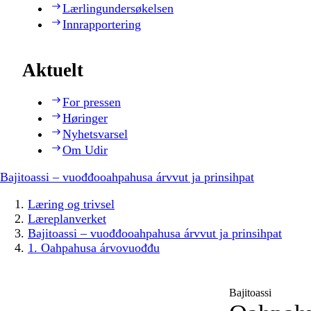
Lærlingundersøkelsen
Innrapportering
Aktuelt
For pressen
Høringer
Nyhetsvarsel
Om Udir
Bajitoassi – vuođđooahpahusa árvvut ja prinsihpat
Læring og trivsel
Læreplanverket
Bajitoassi – vuođđooahpahusa árvvut ja prinsihpat
1. Oahpahusa árvovuođđu
Bajitoassi