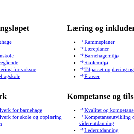
ngsløpet
Læring og inklude
ehage
Rammeplaner
Læreplaner
nskole
Barnehagemiljø
regående
Skolemiljø
æring for voksne
Tilpasset opplæring og
ehøgskole
Fravær
rk
Kompetanse og til
lverk for barnehage
Kvalitet og kompetans
lverk for skole og opplæring
Kompetanseutvikling 
videreutdanning
n
Lederutdanning