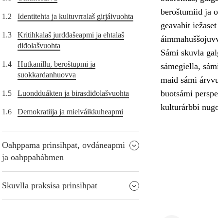
beroštumiid ja o
1.2
Identitehta ja kultuvrralaš girjáivuohta
geavahit iežase
1.3
Kritihkalaš jurddašeapmi ja ehtalaš
áimmahuššojuvv
diđolašvuohta
Sámi skuvla galg
1.4
Hutkanillu, beroštupmi ja
sámegiella, sámi
suokkardanhuovva
maid sámi árvvut
buotsámi perspek
1.5
Luondduákten ja birasdiđolašvuohta
kulturárbbi nugo
1.6
Demokratiija ja mielváikkuheapmi
Oahppama prinsihpat, ovdáneapmi
ja oahppahábmen
Skuvlla praksisa prinsihpat