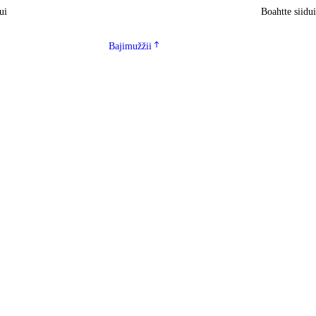
ui
Boahtte siidu
Bajimužžii