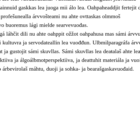
ainnuid gaskkas lea juoga mii álo lea. Oahpaheaddjit fertejit
t profešunealla árvvošteami nu ahte ovttaskas olmmoš
o buoremus lági mielde searvevuođas.
á láhčit dili nu ahte oahppit ožžot oahpahusa mas sámi árvvu
 kultuvra ja servodateallin lea vuođđun. Ulbmilparagráfa árvv
 ja gustojit sámi skuvllas. Sámi skuvllas lea deaŧalaš ahte le
tiiva ja álgoálbmotperspektiiva, ja deattuhit materiála ja vuo
 árbevirolaš máhtu, duoji ja sohka- ja bearašgaskavuođaid.