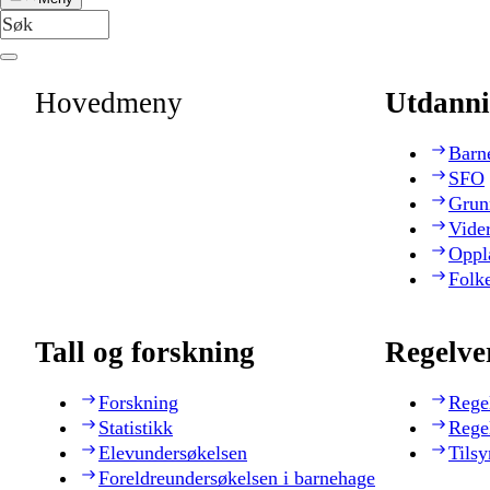
Hovedmeny
Utdanni
Barn
SFO
Grun
Vide
Oppl
Folk
Tall og forskning
Regelve
Forskning
Rege
Statistikk
Rege
Elevundersøkelsen
Tilsy
Foreldreundersøkelsen i barnehage