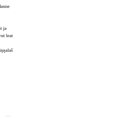
 danne
t ja
ut leat
a
iŋŋalaš