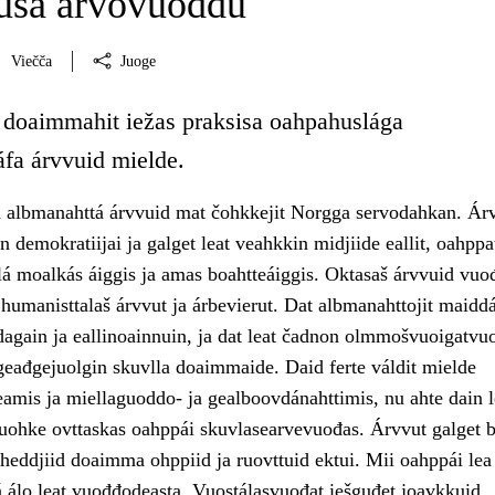
usa árvovuođđu
Viečča
Juoge
 doaimmahit iežas praksisa oahpahuslága
áfa árvvuid mielde.
 albmanahttá árvvuid mat čohkkejit Norgga servodahkan. Ár
 demokratiijai ja galget leat veahkkin midjiide eallit, oahppa
álá moalkás áiggis ja amas boahtteáiggis. Oktasaš árvvuid vu
ja humanisttalaš árvvut ja árbevierut. Dat albmanahttojit maiddá
dagain ja eallinoainnuin, ja dat leat čadnon olmmošvuoigatvu
 geađgejuolgin skuvlla doaimmaide. Daid ferte váldit mielde
amis ja miellaguoddo- ja gealboovdánahttimis, nu ahte dain l
ohke ovttaskas oahppái skuvlasearvevuođas. Árvvut galget b
aheddjiid doaimma ohppiid ja ruovttuid ektui. Mii oahppái lea
 álo leat vuođđodeasta. Vuostálasvuođat iešguđet joavkkuid