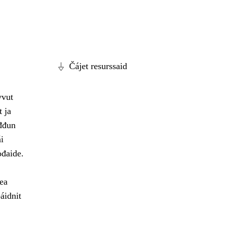
Čájet resurssaid
vvut
t ja
ođđun
i
ođaide.
ea
áidnit