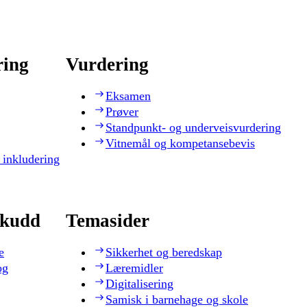
ring
Vurdering
Eksamen
Prøver
Standpunkt- og underveisvurdering
Vitnemål og kompetansebevis
 inkludering
skudd
Temasider
e
Sikkerhet og beredskap
og
Læremidler
Digitalisering
Samisk i barnehage og skole