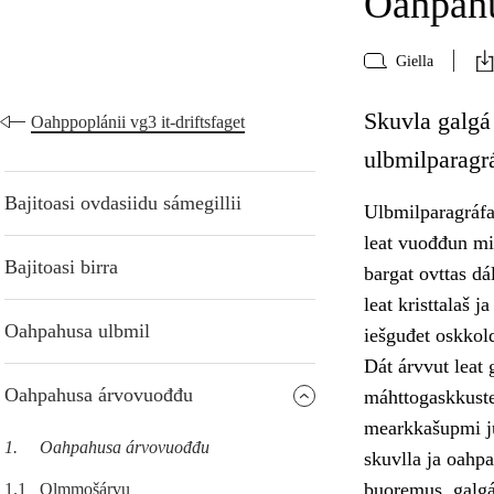
Oahpah
Giella
Skuvla galgá
Oahppoplánii vg3 it-driftsfaget
ulbmilparagr
Bajitoasi ovdasiidu sámegillii
Ulbmilparagráfa
leat vuođđun min
Bajitoasi birra
bargat ovttas d
leat kristtalaš 
Oahpahusa ulbmil
iešguđet oskkol
Dát árvvut leat
Oahpahusa árvovuođđu
máhttogaskkuste
mearkkašupmi ju
1.
Oahpahusa árvovuođđu
skuvlla ja oahp
buoremus, galgá
1.1
Olmmošárvu