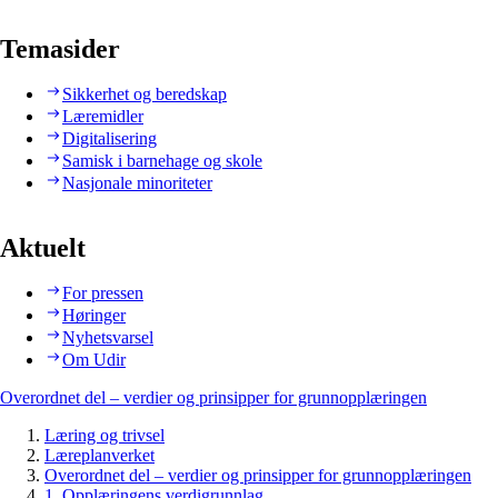
Temasider
Sikkerhet og beredskap
Læremidler
Digitalisering
Samisk i barnehage og skole
Nasjonale minoriteter
Aktuelt
For pressen
Høringer
Nyhetsvarsel
Om Udir
Overordnet del – verdier og prinsipper for grunnopplæringen
Læring og trivsel
Læreplanverket
Overordnet del – verdier og prinsipper for grunnopplæringen
1. Opplæringens verdigrunnlag