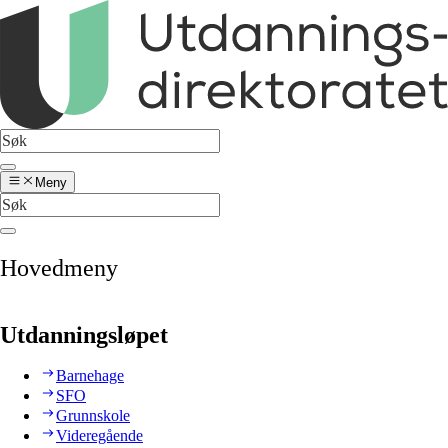
Meny
Hovedmeny
Utdanningsløpet
Barnehage
SFO
Grunnskole
Videregående