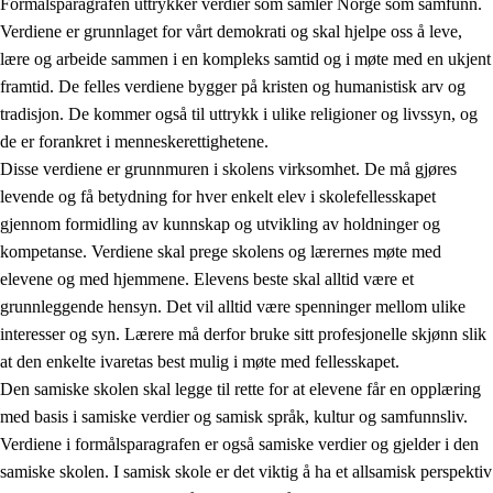
Formålsparagrafen uttrykker verdier som samler Norge som samfunn.
Verdiene er grunnlaget for vårt demokrati og skal hjelpe oss å leve,
lære og arbeide sammen i en kompleks samtid og i møte med en ukjent
1.
Opplæringens verdigrunnlag
framtid. De felles verdiene bygger på kristen og humanistisk arv og
tradisjon. De kommer også til uttrykk i ulike religioner og livssyn, og
1.1
Menneskeverdet
de er forankret i menneskerettighetene.
1.2
Identitet og kulturelt mangfold
Disse verdiene er grunnmuren i skolens virksomhet. De må gjøres
levende og få betydning for hver enkelt elev i skolefellesskapet
1.3
Kritisk tenkning og etisk bevissthet
gjennom formidling av kunnskap og utvikling av holdninger og
1.4
Skaperglede, engasjement og utforskertrang
kompetanse. Verdiene skal prege skolens og lærernes møte med
elevene og med hjemmene. Elevens beste skal alltid være et
1.5
Respekt for naturen og miljøbevissthet
grunnleggende hensyn. Det vil alltid være spenninger mellom ulike
1.6
Demokrati og medvirkning
interesser og syn. Lærere må derfor bruke sitt profesjonelle skjønn slik
at den enkelte ivaretas best mulig i møte med fellesskapet.
Den samiske skolen skal legge til rette for at elevene får en opplæring
med basis i samiske verdier og samisk språk, kultur og samfunnsliv.
Verdiene i formålsparagrafen er også samiske verdier og gjelder i den
samiske skolen. I samisk skole er det viktig å ha et allsamisk perspektiv