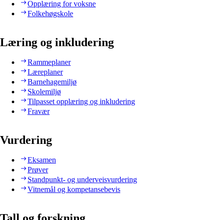
Opplæring for voksne
Folkehøgskole
Læring og inkludering
Rammeplaner
Læreplaner
Barnehagemiljø
Skolemiljø
Tilpasset opplæring og inkludering
Fravær
Vurdering
Eksamen
Prøver
Standpunkt- og underveisvurdering
Vitnemål og kompetansebevis
Tall og forskning