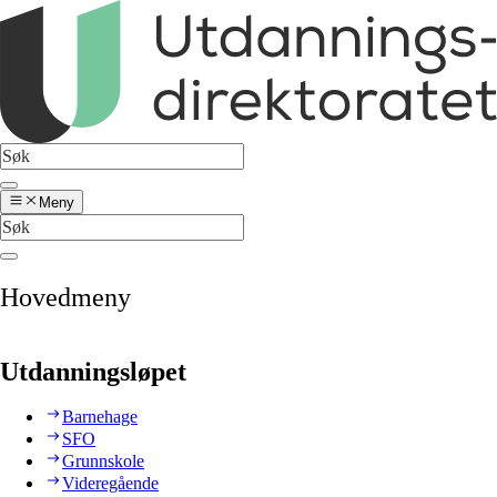
Meny
Hovedmeny
Utdanningsløpet
Barnehage
SFO
Grunnskole
Videregående