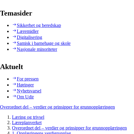
Temasider
Sikkerhet og beredskap
Læremidler
Digitalisering
Samisk i barnehage og skole
Nasjonale minoriteter
Aktuelt
For pressen
Høringer
Nyhetsvarsel
Om Udir
Overordnet del – verdier og prinsipper for grunnopplæringen
Læring og trivsel
Læreplanverket
Overordnet del – verdier og prinsipper for grunnopplæringen
1. Opplæringens verdigrunnlag