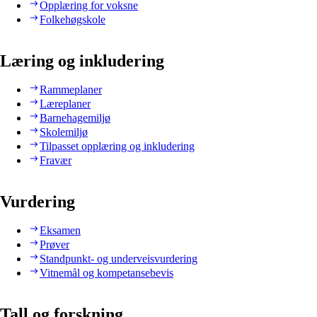
Opplæring for voksne
Folkehøgskole
Læring og inkludering
Rammeplaner
Læreplaner
Barnehagemiljø
Skolemiljø
Tilpasset opplæring og inkludering
Fravær
Vurdering
Eksamen
Prøver
Standpunkt- og underveisvurdering
Vitnemål og kompetansebevis
Tall og forskning