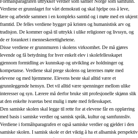
Formålsparagrafen uttrykker verdier som samler Norge som samfunn.
Verdiene er grunnlaget for vårt demokrati og skal hjelpe oss å leve,
lære og arbeide sammen i en kompleks samtid og i møte med en ukjent
1.
Opplæringens verdigrunnlag
framtid. De felles verdiene bygger på kristen og humanistisk arv og
tradisjon. De kommer også til uttrykk i ulike religioner og livssyn, og
1.1
Menneskeverdet
de er forankret i menneskerettighetene.
1.2
Identitet og kulturelt mangfold
Disse verdiene er grunnmuren i skolens virksomhet. De må gjøres
levende og få betydning for hver enkelt elev i skolefellesskapet
1.3
Kritisk tenkning og etisk bevissthet
gjennom formidling av kunnskap og utvikling av holdninger og
1.4
Skaperglede, engasjement og utforskertrang
kompetanse. Verdiene skal prege skolens og lærernes møte med
elevene og med hjemmene. Elevens beste skal alltid være et
1.5
Respekt for naturen og miljøbevissthet
grunnleggende hensyn. Det vil alltid være spenninger mellom ulike
1.6
Demokrati og medvirkning
interesser og syn. Lærere må derfor bruke sitt profesjonelle skjønn slik
at den enkelte ivaretas best mulig i møte med fellesskapet.
Den samiske skolen skal legge til rette for at elevene får en opplæring
med basis i samiske verdier og samisk språk, kultur og samfunnsliv.
Verdiene i formålsparagrafen er også samiske verdier og gjelder i den
samiske skolen. I samisk skole er det viktig å ha et allsamisk perspektiv