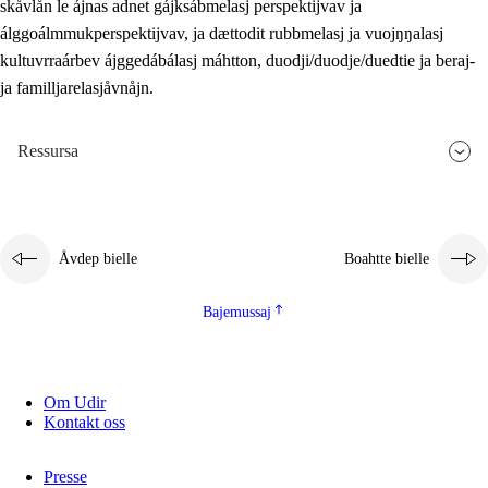
skåvlån le ájnas adnet gájksábmelasj perspektijvav ja
álggoálmmukperspektijvav, ja dættodit rubbmelasj ja vuojŋŋalasj
kultuvrraárbev ájggedábálasj máhtton, duodji/duodje/duedtie ja beraj-
ja familljarelasjåvnåjn.
Ressursa
Åvdep bielle
Boahtte bielle
Bajemussaj
Om Udir
Kontakt oss
Presse