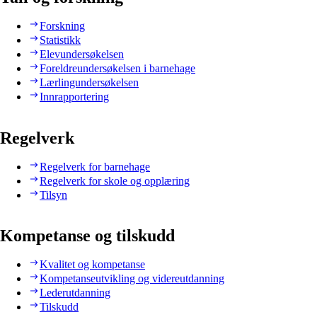
Forskning
Statistikk
Elevundersøkelsen
Foreldreundersøkelsen i barnehage
Lærlingundersøkelsen
Innrapportering
Regelverk
Regelverk for barnehage
Regelverk for skole og opplæring
Tilsyn
Kompetanse og tilskudd
Kvalitet og kompetanse
Kompetanseutvikling og videreutdanning
Lederutdanning
Tilskudd