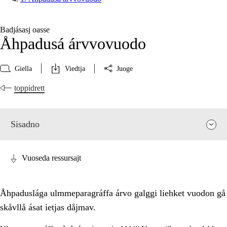
Badjásasj oasse
Åhpadusá árvvovuodo
Giella
Viedtja
Juoge
toppidrett
Sisadno
Vuoseda ressursajt
Åhpaduslága ulmmeparagráffa árvo galggi liehket vuodon gå
skåvllå ásat ietjas dåjmav.