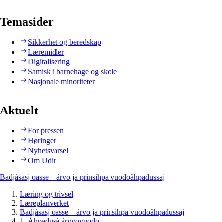
Temasider
Sikkerhet og beredskap
Læremidler
Digitalisering
Samisk i barnehage og skole
Nasjonale minoriteter
Aktuelt
For pressen
Høringer
Nyhetsvarsel
Om Udir
Badjásasj oasse – árvo ja prinsihpa vuodoåhpadussaj
Læring og trivsel
Læreplanverket
Badjásasj oasse – árvo ja prinsihpa vuodoåhpadussaj
1. Åhpadusá árvvovuodo