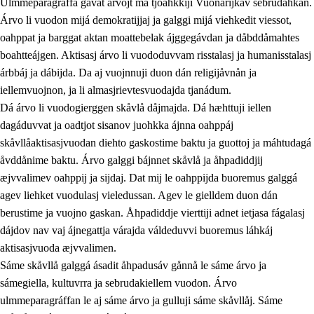
Ulmmeparagráffa gåvåt árvojt ma tjoahkkiji Vuonarijkav sebrudahkan.
Árvo li vuodon mijá demokratijjaj ja galggi mijá viehkedit viessot,
oahppat ja barggat aktan moattebelak ájggegávdan ja dåbddåmahtes
1.
Åhpadusá árvvovuodo
boahtteájgen. Aktisasj árvo li vuododuvvam risstalasj ja humanisstalasj
árbbáj ja dábijda. Da aj vuojnnuji duon dán religijåvnån ja
1.1
Almasjárvvo
iellemvuojnon, ja li almasjrievtesvuodajda tjanádum.
1.2
Identitiehtta ja kultuvralasj moattevuohta
Dá árvo li vuodogierggen skåvlå dåjmajda. Dá hæhttuji iellen
dagáduvvat ja oadtjot sisanov juohkka ájnna oahppáj
1.3
Lájttális ájádallam ja estetihkalasj diedulasjvuohta
skåvllåaktisasjvuodan diehto gaskostime baktu ja guottoj ja máhtudagá
1.4
Dahkamávvo, berustibme ja diehtemvájnogisvuohta
åvddånime baktu. Árvo galggi bájnnet skåvlå ja åhpadiddjij
æjvvalimev oahppij ja sijdaj. Dat mij le oahppijda buoremus galggá
1.5
Vieledus luonnduj ja birásdiedulasjvuohta
agev liehket vuodulasj vieledussan. Agev le gielldem duon dán
1.6
Demokratijja ja oassálasstem
berustime ja vuojno gaskan. Åhpadiddje vierttiji adnet ietjasa fágalasj
dájdov nav vaj ájnegattja várajda váldeduvvi buoremus láhkáj
aktisasjvuoda æjvvalimen.
Sáme skåvllå galggá ásadit åhpadusáv gånnå le sáme árvo ja
sámegiella, kultuvrra ja sebrudakiellem vuodon. Árvo
ulmmeparagráffan le aj sáme árvo ja gulluji sáme skåvllåj. Sáme