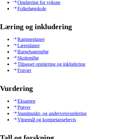
Opplæring for voksne
Folkehøgskole
Læring og inkludering
Rammeplaner
Læreplaner
Barnehagemiljø
Skolemiljø
Tilpasset opplæring og inkludering
Fravær
Vurdering
Eksamen
Prøver
Standpunkt- og underveisvurdering
Vitnemål og kompetansebevis
Tall og forskning