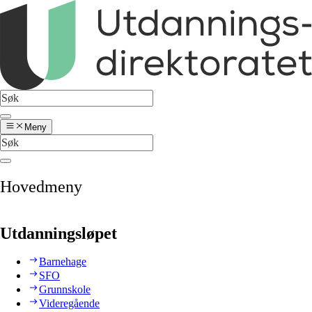
Meny
Hovedmeny
Utdanningsløpet
Barnehage
SFO
Grunnskole
Videregående