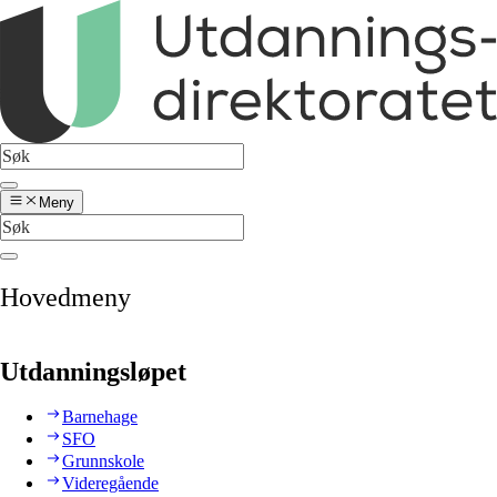
Meny
Hovedmeny
Utdanningsløpet
Barnehage
SFO
Grunnskole
Videregående