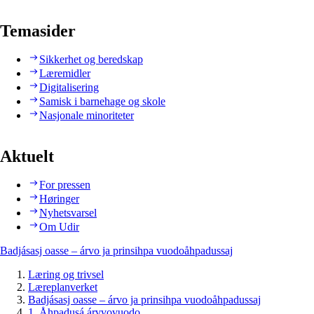
Temasider
Sikkerhet og beredskap
Læremidler
Digitalisering
Samisk i barnehage og skole
Nasjonale minoriteter
Aktuelt
For pressen
Høringer
Nyhetsvarsel
Om Udir
Badjásasj oasse – árvo ja prinsihpa vuodoåhpadussaj
Læring og trivsel
Læreplanverket
Badjásasj oasse – árvo ja prinsihpa vuodoåhpadussaj
1. Åhpadusá árvvovuodo