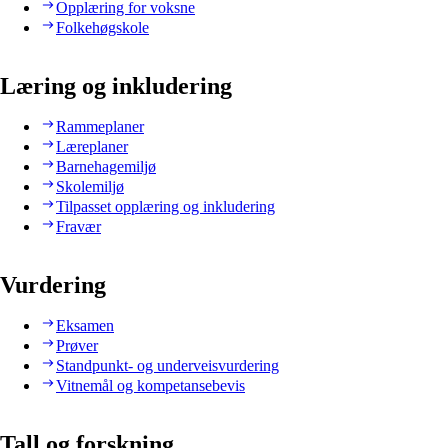
Opplæring for voksne
Folkehøgskole
Læring og inkludering
Rammeplaner
Læreplaner
Barnehagemiljø
Skolemiljø
Tilpasset opplæring og inkludering
Fravær
Vurdering
Eksamen
Prøver
Standpunkt- og underveisvurdering
Vitnemål og kompetansebevis
Tall og forskning