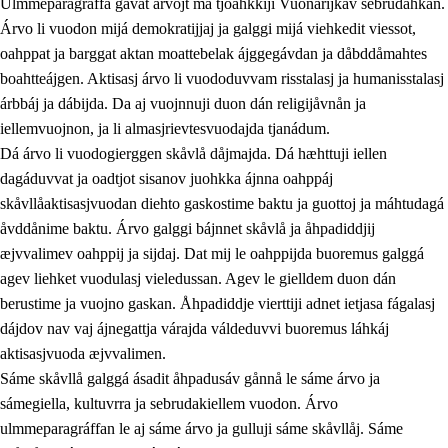
Ulmmeparagráffa gåvåt árvojt ma tjoahkkiji Vuonarijkav sebrudahkan.
Árvo li vuodon mijá demokratijjaj ja galggi mijá viehkedit viessot,
oahppat ja barggat aktan moattebelak ájggegávdan ja dåbddåmahtes
1.
Åhpadusá árvvovuodo
boahtteájgen. Aktisasj árvo li vuododuvvam risstalasj ja humanisstalasj
árbbáj ja dábijda. Da aj vuojnnuji duon dán religijåvnån ja
1.1
Almasjárvvo
iellemvuojnon, ja li almasjrievtesvuodajda tjanádum.
1.2
Identitiehtta ja kultuvralasj moattevuohta
Dá árvo li vuodogierggen skåvlå dåjmajda. Dá hæhttuji iellen
dagáduvvat ja oadtjot sisanov juohkka ájnna oahppáj
1.3
Lájttális ájádallam ja estetihkalasj diedulasjvuohta
skåvllåaktisasjvuodan diehto gaskostime baktu ja guottoj ja máhtudagá
1.4
Dahkamávvo, berustibme ja diehtemvájnogisvuohta
åvddånime baktu. Árvo galggi bájnnet skåvlå ja åhpadiddjij
æjvvalimev oahppij ja sijdaj. Dat mij le oahppijda buoremus galggá
1.5
Vieledus luonnduj ja birásdiedulasjvuohta
agev liehket vuodulasj vieledussan. Agev le gielldem duon dán
1.6
Demokratijja ja oassálasstem
berustime ja vuojno gaskan. Åhpadiddje vierttiji adnet ietjasa fágalasj
dájdov nav vaj ájnegattja várajda váldeduvvi buoremus láhkáj
aktisasjvuoda æjvvalimen.
Sáme skåvllå galggá ásadit åhpadusáv gånnå le sáme árvo ja
sámegiella, kultuvrra ja sebrudakiellem vuodon. Árvo
ulmmeparagráffan le aj sáme árvo ja gulluji sáme skåvllåj. Sáme