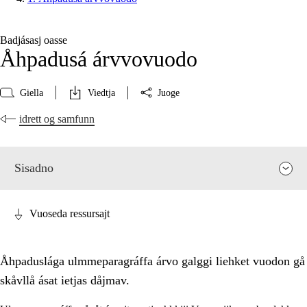
Badjásasj oasse
Åhpadusá árvvovuodo
Giella
Viedtja
Juoge
idrett og samfunn
Sisadno
Vuoseda ressursajt
Åhpaduslága ulmmeparagráffa árvo galggi liehket vuodon gå
skåvllå ásat ietjas dåjmav.