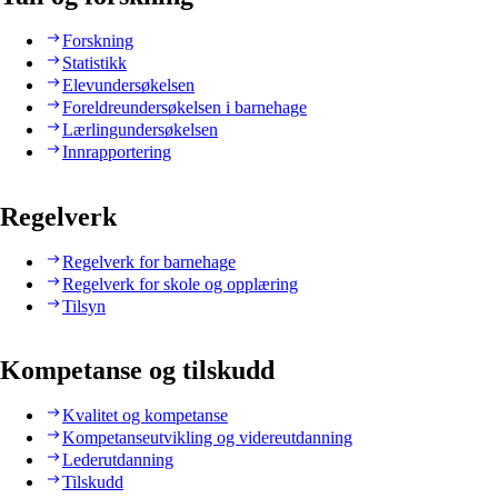
Forskning
Statistikk
Elevundersøkelsen
Foreldreundersøkelsen i barnehage
Lærlingundersøkelsen
Innrapportering
Regelverk
Regelverk for barnehage
Regelverk for skole og opplæring
Tilsyn
Kompetanse og tilskudd
Kvalitet og kompetanse
Kompetanseutvikling og videreutdanning
Lederutdanning
Tilskudd