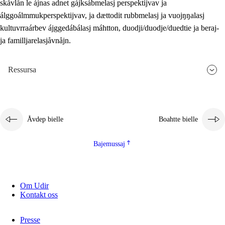
skåvlån le ájnas adnet gájksábmelasj perspektijvav ja
álggoálmmukperspektijvav, ja dættodit rubbmelasj ja vuojŋŋalasj
kultuvrraárbev ájggedábálasj máhtton, duodji/duodje/duedtie ja beraj-
ja familljarelasjåvnåjn.
Ressursa
Åvdep bielle
Boahtte bielle
Bajemussaj
Om Udir
Kontakt oss
Presse