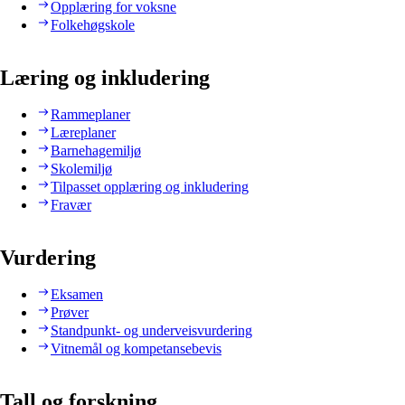
Opplæring for voksne
Folkehøgskole
Læring og inkludering
Rammeplaner
Læreplaner
Barnehagemiljø
Skolemiljø
Tilpasset opplæring og inkludering
Fravær
Vurdering
Eksamen
Prøver
Standpunkt- og underveisvurdering
Vitnemål og kompetansebevis
Tall og forskning