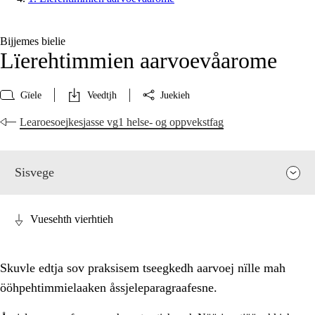
Bijjemes bielie
Lïerehtimmien aarvoevåarome
Gïele
Veedtjh
Juekieh
Learoesoejkesjasse vg1 helse- og oppvekstfag
Sisvege
Vuesehth vierhtieh
Skuvle edtja sov praksisem tseegkedh aarvoej nïlle mah
ööhpehtimmielaaken åssjeleparagraafesne.