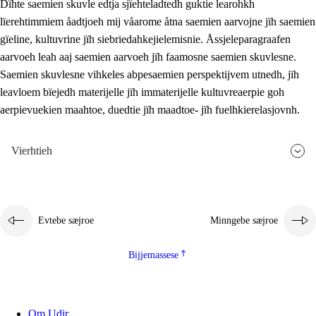
Dïhte saemien skuvle edtja sjïehteladtedh guktie learohkh
lïerehtimmiem åadtjoeh mij våarome åtna saemien aarvojne jïh saemien
gïeline, kultuvrine jïh siebriedahkejielemisnie. Åssjeleparagraafen
aarvoeh leah aaj saemien aarvoeh jïh faamosne saemien skuvlesne.
Saemien skuvlesne vihkeles abpesaemien perspektijvem utnedh, jïh
leavloem bïejedh materijelle jïh immaterijelle kultuvreaerpie goh
aerpievuekien maahtoe, duedtie jïh maadtoe- jïh fuelhkierelasjovnh.
Vierhtieh
Evtebe sæjroe
Minngebe sæjroe
Bijjemassese
Om Udir