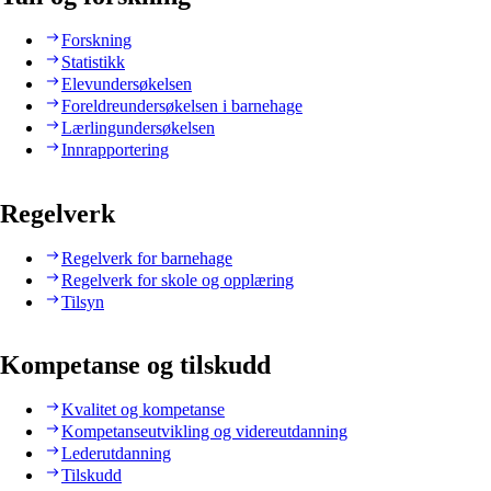
Forskning
Statistikk
Elevundersøkelsen
Foreldreundersøkelsen i barnehage
Lærlingundersøkelsen
Innrapportering
Regelverk
Regelverk for barnehage
Regelverk for skole og opplæring
Tilsyn
Kompetanse og tilskudd
Kvalitet og kompetanse
Kompetanseutvikling og videreutdanning
Lederutdanning
Tilskudd