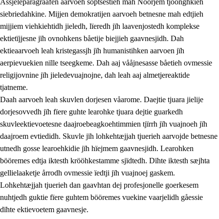
Åssjeleparagraafen aarvoeh soptsestieh mah Nöörjem tjöönghkieh
siebriedahkine. Mijjen demokratijen aarvoeh betnesne mah edtjieh
mijjiem viehkiehtidh jieledh, lïeredh jïh laavenjostedh komplekse
1.
Lïerehtimmien aarvoevåarome
ektietïjjesne jïh ovnohkens båetije biejjieh gaavnesjidh. Dah
ektieaarvoeh leah kristegassjh jïh humanistihken aarvoen jïh
1.1
Almetjeaarvoe
aerpievuekien nïlle tseegkeme. Dah aaj vååjnesasse båetieh ovmessie
1.2
Identiteete jïh kulturellen gellievoete
religijovnine jïh jieledevuajnojne, dah leah aaj almetjereaktide
tjatneme.
1.3
Laejhtehks ussjedimmie jïh etihkeles vuajnoe
Daah aarvoeh leah skuvlen dorjesen våarome. Daejtie tjuara jielije
1.4
Skaepiedimmievoeteaavoe, eadtjohkevoete jïh
dorjesovvedh jïh fïere guhte learohke tjuara dejtie guarkedh
goerehtimmievæljoe
skuvleektievoetesne daajroebeagkoehtimmien tjïrrh jïh vuajnoeh jïh
daajroem evtiedidh. Skuvle jïh lohkehtæjjah tjuerieh aarvojde betnesne
1.5
Eatnemem krööhkestidh jïh byjresegoerkesevoete
utnedh gosse learoehkidie jïh hïejmem gaavnesjidh. Learohken
1.6
Demokratije jïh meatanårrome
bööremes edtja iktesth krööhkestamme sjïdtedh. Dïhte iktesth sæjhta
gellielaaketje årrodh ovmessie ïedtji jïh vuajnoej gaskem.
Lohkehtæjjah tjuerieh dan gaavhtan dej profesjonelle goerkesem
nuhtjedh guktie fïere guhtem bööremes vuekine vaarjelidh gåessie
dïhte ektievoetem gaavnesje.