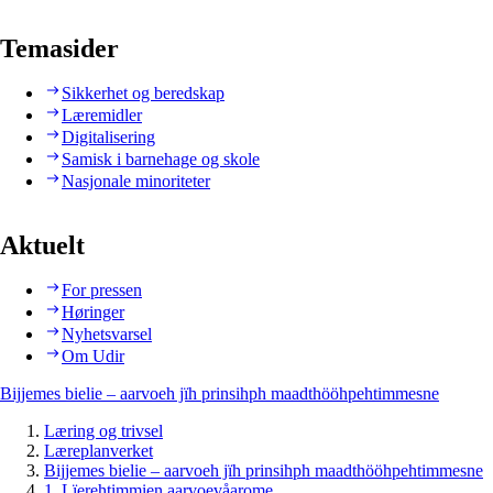
Temasider
Sikkerhet og beredskap
Læremidler
Digitalisering
Samisk i barnehage og skole
Nasjonale minoriteter
Aktuelt
For pressen
Høringer
Nyhetsvarsel
Om Udir
Bijjemes bielie – aarvoeh jïh prinsihph maadthööhpehtimmesne
Læring og trivsel
Læreplanverket
Bijjemes bielie – aarvoeh jïh prinsihph maadthööhpehtimmesne
1. Lïerehtimmien aarvoevåarome