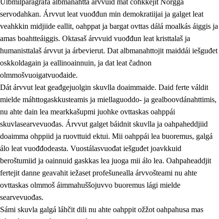
Ulbmilparagráfa albmanahttá árvvuid mat čohkkejit Norgga
servodahkan. Árvvut leat vuođđun min demokratiijai ja galget leat
veahkkin midjiide eallit, oahppat ja bargat ovttas dálá moalkás áiggis ja
1.
Oahpahusa árvovuođđu
amas boahtteáiggis. Oktasaš árvvuid vuođđun leat kristtalaš ja
humanisttalaš árvvut ja árbevierut. Dat albmanahttojit maiddái iešguđet
1.1
Olmmošárvu
oskkoldagain ja eallinoainnuin, ja dat leat čadnon
1.2
Identitehta ja kultuvrralaš girjáivuohta
olmmošvuoigatvuođaide.
Dát árvvut leat geađgejuolgin skuvlla doaimmaide. Daid ferte váldit
1.3
Kritihkalaš jurddašeapmi ja ehtalaš diđolašvuohta
mielde máhttogaskkusteamis ja miellaguoddo- ja gealboovdánahttimis,
1.4
Hutkanillu, beroštupmi ja suokkardanhuovva
nu ahte dain lea mearkkašupmi juohke ovttaskas oahppái
skuvlasearvevuođas. Árvvut galget báidnit skuvlla ja oahpaheddjiid
1.5
Luondduákten ja birasdiđolašvuohta
doaimma ohppiid ja ruovttuid ektui. Mii oahppái lea buoremus, galgá
1.6
Demokratiija ja mielváikkuheapmi
álo leat vuođđodeasta. Vuostálasvuođat iešguđet joavkkuid
beroštumiid ja oainnuid gaskkas lea juoga mii álo lea. Oahpaheaddjit
fertejit danne geavahit iežaset profešunealla árvvošteami nu ahte
ovttaskas olmmoš áimmahuššojuvvo buoremus lági mielde
searvevuođas.
Sámi skuvla galgá láhčit dili nu ahte oahppit ožžot oahpahusa mas