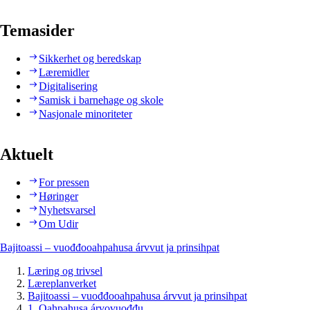
Temasider
Sikkerhet og beredskap
Læremidler
Digitalisering
Samisk i barnehage og skole
Nasjonale minoriteter
Aktuelt
For pressen
Høringer
Nyhetsvarsel
Om Udir
Bajitoassi – vuođđooahpahusa árvvut ja prinsihpat
Læring og trivsel
Læreplanverket
Bajitoassi – vuođđooahpahusa árvvut ja prinsihpat
1. Oahpahusa árvovuođđu