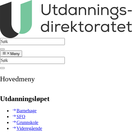
Meny
Hovedmeny
Utdanningsløpet
Barnehage
SFO
Grunnskole
Videregående