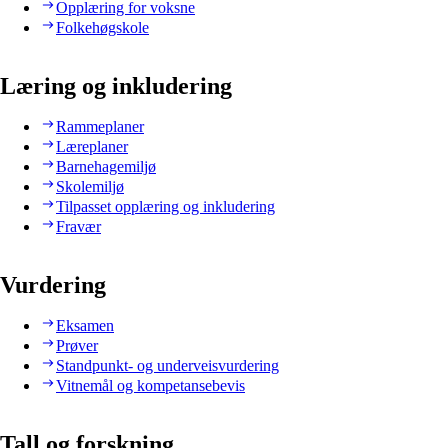
Opplæring for voksne
Folkehøgskole
Læring og inkludering
Rammeplaner
Læreplaner
Barnehagemiljø
Skolemiljø
Tilpasset opplæring og inkludering
Fravær
Vurdering
Eksamen
Prøver
Standpunkt- og underveisvurdering
Vitnemål og kompetansebevis
Tall og forskning