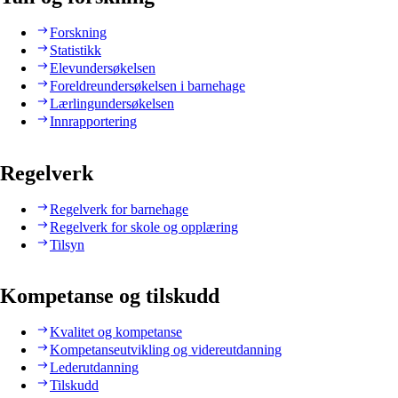
Forskning
Statistikk
Elevundersøkelsen
Foreldreundersøkelsen i barnehage
Lærlingundersøkelsen
Innrapportering
Regelverk
Regelverk for barnehage
Regelverk for skole og opplæring
Tilsyn
Kompetanse og tilskudd
Kvalitet og kompetanse
Kompetanseutvikling og videreutdanning
Lederutdanning
Tilskudd