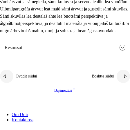
sámi árvvut ja sámegiella, sámi kultuvra ja servodateallin lea vuođđun.
Ulbmilparagráfa árvvut leat maid sámi árvvut ja gustojit sámi skuvllas.
Sámi skuvllas lea deaŧalaš ahte lea buotsámi perspektiiva ja
álgoálbmotperspektiiva, ja deattuhit materiála ja vuoiŋŋalaš kulturárbbi
nugo árbevirolaš máhtu, duoji ja sohka- ja bearašgaskavuođaid.
Resurssat
Ovddit siidui
Boahtte siidui
Bajimužžii
Om Udir
Kontakt oss