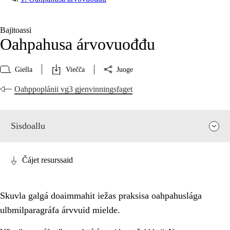
Bajitoassi
Oahpahusa árvovuođđu
Giella
Viečča
Juoge
Oahppoplánii vg3 gjenvinningsfaget
Sisdoallu
Čájet resurssaid
Skuvla galgá doaimmahit iežas praksisa oahpahuslága
ulbmilparagráfa árvvuid mielde.