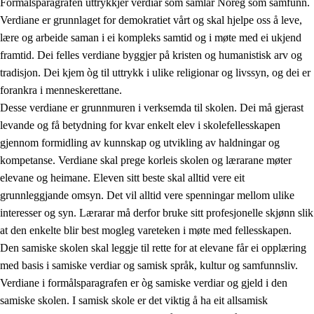
Formålsparagrafen uttrykkjer verdiar som samlar Noreg som samfunn.
Verdiane er grunnlaget for demokratiet vårt og skal hjelpe oss å leve,
lære og arbeide saman i ei kompleks samtid og i møte med ei ukjend
1.
Verdigrunnlaget i opplæringa
framtid. Dei felles verdiane byggjer på kristen og humanistisk arv og
tradisjon. Dei kjem òg til uttrykk i ulike religionar og livssyn, og dei er
1.1
Menneskeverdet
forankra i menneskerettane.
1.2
Identitet og kulturelt mangfald
Desse verdiane er grunnmuren i verksemda til skolen. Dei må gjerast
levande og få betydning for kvar enkelt elev i skolefellesskapen
1.3
Kritisk tenking og etisk bevisstheit
gjennom formidling av kunnskap og utvikling av haldningar og
1.4
Skaparglede, engasjement og utforskartrong
kompetanse. Verdiane skal prege korleis skolen og lærarane møter
elevane og heimane. Eleven sitt beste skal alltid vere eit
1.5
Respekt for naturen og miljøbevisstheit
grunnleggjande omsyn. Det vil alltid vere spenningar mellom ulike
1.6
Demokrati og medverknad
interesser og syn. Lærarar må derfor bruke sitt profesjonelle skjønn slik
at den enkelte blir best mogleg vareteken i møte med fellesskapen.
Den samiske skolen skal leggje til rette for at elevane får ei opplæring
med basis i samiske verdiar og samisk språk, kultur og samfunnsliv.
Verdiane i formålsparagrafen er òg samiske verdiar og gjeld i den
samiske skolen. I samisk skole er det viktig å ha eit allsamisk