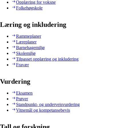
Opplæring for voksne
Folkehøgskole
Læring og inkludering
Rammeplaner
Læreplaner
Barnehagemiljø
Skolemiljø
Tilpasset opplæring og inkludering
Fravær
Vurdering
Eksamen
Prøver
Standpunkt- og underveisvurdering
Vitnemål og kompetansebevis
Tall og forskning