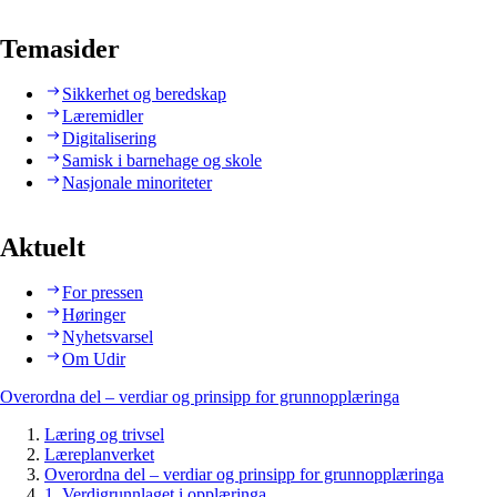
Temasider
Sikkerhet og beredskap
Læremidler
Digitalisering
Samisk i barnehage og skole
Nasjonale minoriteter
Aktuelt
For pressen
Høringer
Nyhetsvarsel
Om Udir
Overordna del – verdiar og prinsipp for grunnopplæringa
Læring og trivsel
Læreplanverket
Overordna del – verdiar og prinsipp for grunnopplæringa
1. Verdigrunnlaget i opplæringa